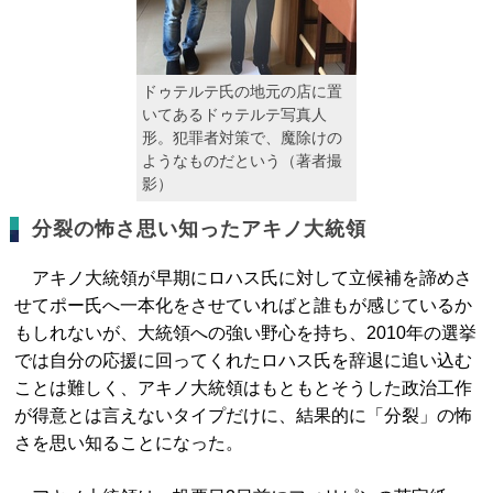
ドゥテルテ氏の地元の店に置
いてあるドゥテルテ写真人
形。犯罪者対策で、魔除けの
ようなものだという（著者撮
影）
分裂の怖さ思い知ったアキノ大統領
アキノ大統領が早期にロハス氏に対して立候補を諦めさ
せてポー氏へ一本化をさせていればと誰もが感じているか
もしれないが、大統領への強い野心を持ち、2010年の選挙
では自分の応援に回ってくれたロハス氏を辞退に追い込む
ことは難しく、アキノ大統領はもともとそうした政治工作
が得意とは言えないタイプだけに、結果的に「分裂」の怖
さを思い知ることになった。