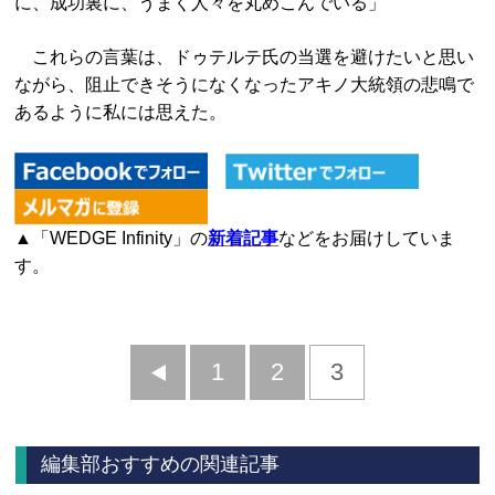
に、成功裏に、うまく人々を丸めこんでいる」
これらの言葉は、ドゥテルテ氏の当選を避けたいと思い
ながら、阻止できそうになくなったアキノ大統領の悲鳴で
あるように私には思えた。
▲「WEDGE Infinity」の
新着記事
などをお届けしていま
す。
前
1
2
3
へ
編集部おすすめの関連記事