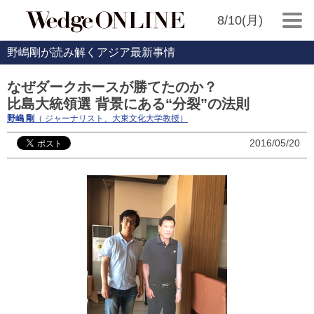
8/10(月)
野嶋剛が読み解くアジア最新事情
なぜダークホースが勝てたのか？
比島大統領選 背景にある“分裂”の法則
野嶋 剛
（ ジャーナリスト、大東文化大学教授）
2016/05/20