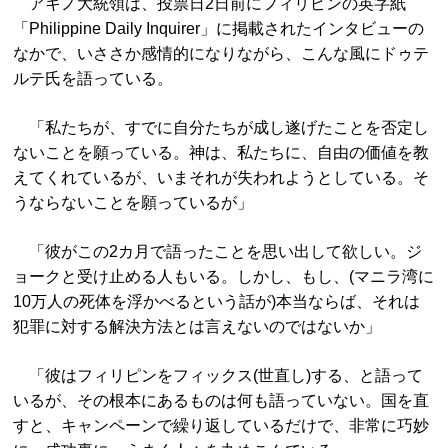
アキノ大統領は、投票日2日前にフィリピンの英字紙
「Philippine Daily Inquirer」に掲載されたインタビューの
なかで、いささか感情的になりながら、こんな風にドゥテ
ルテ氏を語っている。
「私たちが、すでに自分たちが成し遂げたことを否定し
ないことを願っている。神は、私たちに、自由の価値を教
えてくれているが、いまそれが失われようとしている。そ
うならないことを願っているが」
「彼がこの2カ月で語ったことを思い出して欲しい。ジ
ョークと受け止める人もいる。しかし、もし、(マニラ湾に
10万人の死体を浮かべるという話が)本当ならば、それは
犯罪に対する解決方法とは言えないのではないか」
「彼はフィリピンをフィックス(世直し)する、と語って
いるが、その根本にあるものは何も語っていない。国を直
すと、キャンペーンで繰り返しているだけで、非常に巧妙