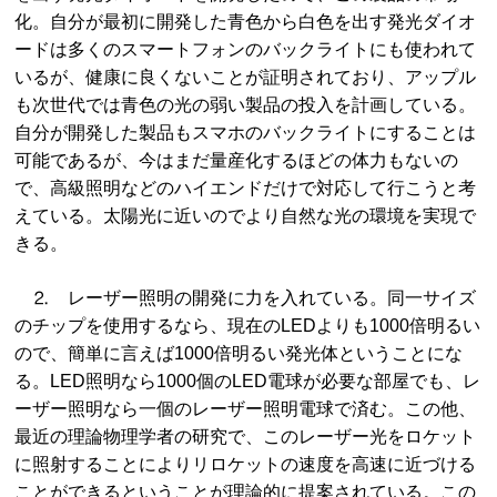
化。自分が最初に開発した青色から白色を出す発光ダイオ
ードは多くのスマートフォンのバックライトにも使われて
いるが、健康に良くないことが証明されており、アップル
も次世代では青色の光の弱い製品の投入を計画している。
自分が開発した製品もスマホのバックライトにすることは
可能であるが、今はまだ量産化するほどの体力もないの
で、高級照明などのハイエンドだけで対応して行こうと考
えている。太陽光に近いのでより自然な光の環境を実現で
きる。
⒉ レーザー照明の開発に力を入れている。同一サイズ
のチップを使用するなら、現在のLEDよりも1000倍明るい
ので、簡単に言えば1000倍明るい発光体ということにな
る。LED照明なら1000個のLED電球が必要な部屋でも、レ
ーザー照明なら一個のレーザー照明電球で済む。この他、
最近の理論物理学者の研究で、このレーザー光をロケット
に照射することによりリロケットの速度を高速に近づける
ことができるということが理論的に提案されている。この