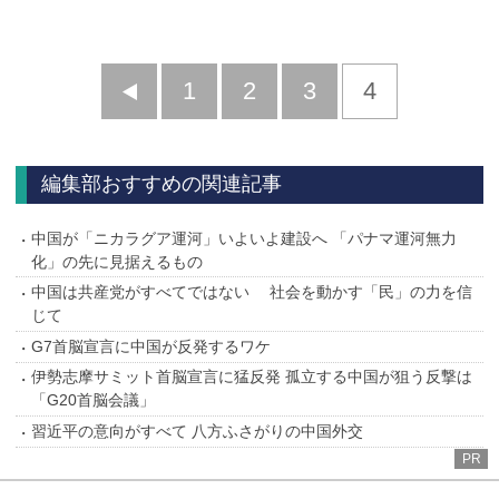
前
1
2
3
4
へ
編集部おすすめの関連記事
中国が「ニカラグア運河」いよいよ建設へ 「パナマ運河無力
化」の先に見据えるもの
中国は共産党がすべてではない 社会を動かす「民」の力を信
じて
G7首脳宣言に中国が反発するワケ
伊勢志摩サミット首脳宣言に猛反発 孤立する中国が狙う反撃は
「G20首脳会議」
習近平の意向がすべて 八方ふさがりの中国外交
PR