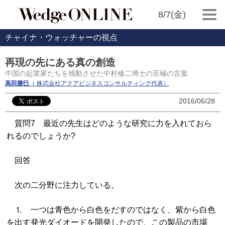
8/7(金)
チャイナ・ウォッチャーの視点
再現の先にある真の創造
中国の起業家たちを感動させた中村修二博士の至極の言葉
高田勝巳
（ 株式会社アクアビジネスコンサルティング代表）
2016/06/28
質問7 最近の先生はどのような研究に力を入れておら
れるのでしょうか?
回答
次の二分野に注力している。
⒈ 一つは青色から白色をだすのではなく、紫から白色
を出す発光ダイオードを開発したので、この製品の市場