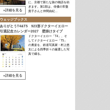
に、京都で新たな旅の物語を紡
ぎます。第1部は、俳優の常盤
»詳細を見る
貴子さんと仲間由紀…
ウェッジブックス
ありがとうT4&T5 923形ドクターイエロー
引退記念カレンダー2027 壁掛けタイプ
ドクターイエロー「T4」、そ
してドクターイエロー「T5」
の勇姿を、鉄道写真家・村上悠
太による四季折々の厳選した写
真で綴る。
»詳細を見る