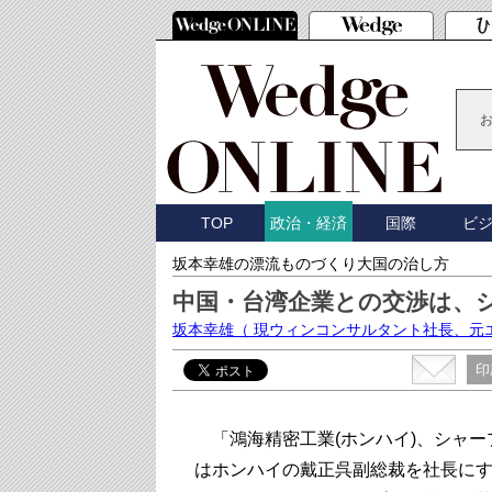
TOP
国際
ビ
政治・経済
坂本幸雄の漂流ものづくり大国の治し方
中国・台湾企業との交渉は、
坂本幸雄
（ 現ウィンコンサルタント社長、元
印
「鴻海精密工業(ホンハイ)、シャー
はホンハイの戴正呉副総裁を社長に