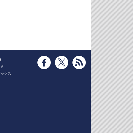
e
とき
ブックス