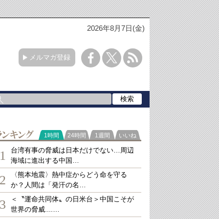
2026年8月7日(金)
メルマガ登録
ランキング
1時間
24時間
1週間
いいね
台湾有事の脅威は日本だけでない…周辺
1
海域に進出する中国…
〈熊本地震〉熱中症からどう命を守る
2
か？人間は「発汗の名…
＜〝運命共同体〟の日米台＞中国こそが
3
世界の脅威....…