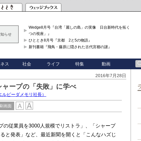
Wedge8月号『台湾「麗しの島」の実像 日台新時代を拓く「3
つの視座」』
お知らせ
ひととき8月号『京都 2と5の物語』
新刊書籍『飛鳥・藤原に隠された古代宮都の謎』
ジネス
社会
ライフ
特集
動画
2016年7月28日
シャープの「失敗」に学べ
エルピーダメモリ社長）
刷画面
プの従業員を3000人規模でリストラ」、「シャープ
すると発表」など、最近新聞を開くと「こんなハズじ