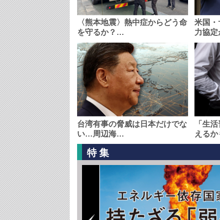
〈熊本地震〉熱中症からどう命
米国・
を守るか？…
力協定
台湾有事の脅威は日本だけでな
「生活
い…周辺海…
えるか
特集