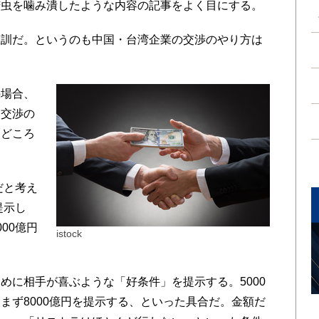
苦虫を噛み潰したような内容の記事をよく目にする。
訓だ。というのも中国・台湾企業の交渉のやり方は
場合、
、交渉の
しどころ
だと考え
提示し
00億円
istock
に相手が喜ぶような「好条件」を提示する。5000
まず8000億円を提示する、といった具合だ。金額だ