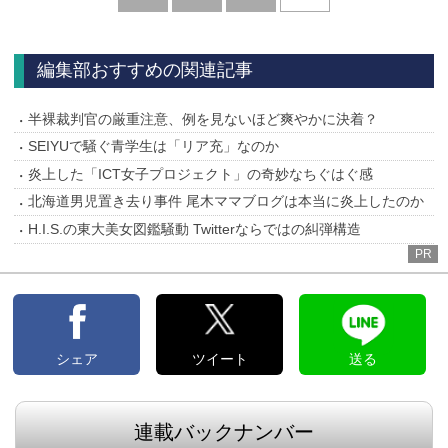
へ
編集部おすすめの関連記事
半裸裁判官の厳重注意、例を見ないほど爽やかに決着？
SEIYUで騒ぐ青学生は「リア充」なのか
炎上した「ICT女子プロジェクト」の奇妙なちぐはぐ感
北海道男児置き去り事件 尾木ママブログは本当に炎上したのか
H.I.S.の東大美女図鑑騒動 Twitterならではの糾弾構造
PR
シェア
ツイート
送る
連載バックナンバー