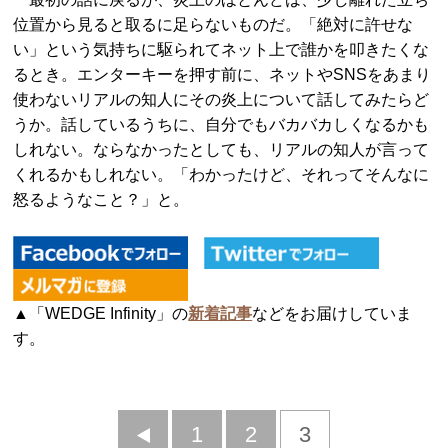
位置から見ると取るに足らないものだ。「絶対に許せな
い」という気持ちに駆られてネット上で誰かを叩きたくな
るとき。エンターキーを押す前に、ネットやSNSをあまり
使わないリアルの知人にその炎上について話してみたらど
うか。話しているうちに、自分でもバカバカしくなるかも
しれない。ならなかったとしても、リアルの知人が言って
くれるかもしれない。「わかったけど、それってそんなに
怒るようなこと？」と。
▲「WEDGE Infinity」の
新着記事
などをお届けしていま
す。
前
1
2
3