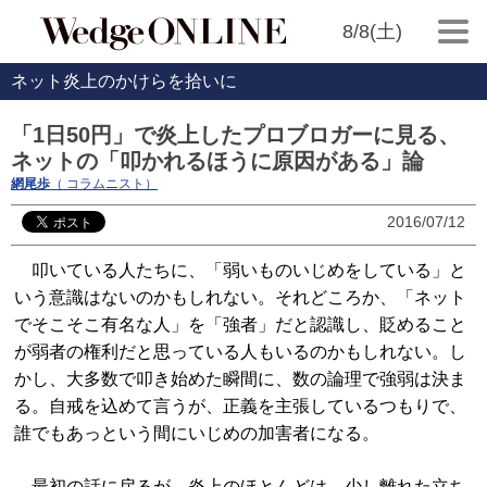
8/8(土)
ネット炎上のかけらを拾いに
「1日50円」で炎上したプロブロガーに見る、
ネットの「叩かれるほうに原因がある」論
網尾歩
（ コラムニスト）
2016/07/12
叩いている人たちに、「弱いものいじめをしている」と
いう意識はないのかもしれない。それどころか、「ネット
でそこそこ有名な人」を「強者」だと認識し、貶めること
が弱者の権利だと思っている人もいるのかもしれない。し
かし、大多数で叩き始めた瞬間に、数の論理で強弱は決ま
る。自戒を込めて言うが、正義を主張しているつもりで、
誰でもあっという間にいじめの加害者になる。
最初の話に戻るが、炎上のほとんどは、少し離れた立ち