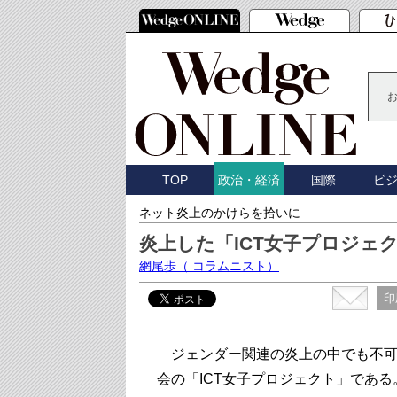
TOP
国際
ビ
政治・経済
ネット炎上のかけらを拾いに
炎上した「ICT女子プロジェ
網尾歩
（ コラムニスト）
印
ジェンダー関連の炎上の中でも不可
会の「ICT女子プロジェクト」である