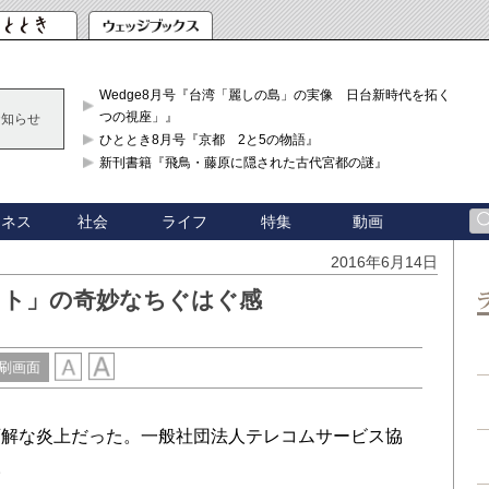
Wedge8月号『台湾「麗しの島」の実像 日台新時代を拓く「3
つの視座」』
お知らせ
ひととき8月号『京都 2と5の物語』
新刊書籍『飛鳥・藤原に隠された古代宮都の謎』
ジネス
社会
ライフ
特集
動画
2016年6月14日
クト」の奇妙なちぐはぐ感
刷画面
解な炎上だった。一般社団法人テレコムサービス協
。