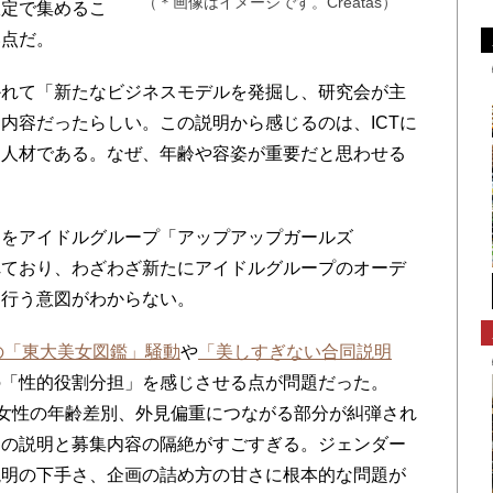
（＊画像はイメージです。Creatas）
限定で集めるこ
い点だ。
れて「新たなビジネスモデルを発掘し、研究会が主
内容だったらしい。この説明から感じるのは、ICTに
る人材である。なぜ、年齢や容姿が重要だと思わせる
をアイドルグループ「アップアップガールズ
れており、わざわざ新たにアイドルグループのオーデ
を行う意図がわからない。
.Sの「東大美女図鑑」騒動
や
「美しすぎない合同説明
の「性的役割分担」を感じさせる点が問題だった。
に女性の年齢差別、外見偏重につながる部分が糾弾され
トの説明と募集内容の隔絶がすごすぎる。ジェンダー
説明の下手さ、企画の詰め方の甘さに根本的な問題が