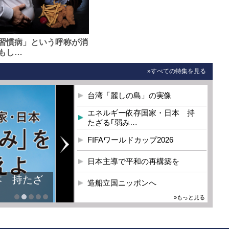
習慣病」という呼称が消
もし…
»すべての特集を見る
台湾「麗しの島」の実像
エネルギー依存国家・日本 持
たざる｢弱み…
FIFAワールドカップ2026
日本主導で平和の再構築を
本 持たざ
造船立国ニッポンへ
»もっと見る