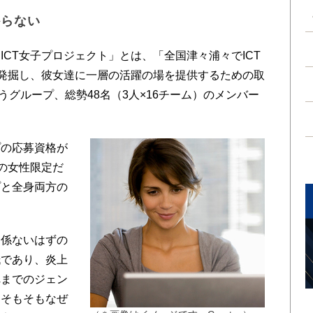
からない
CT女子プロジェクト」とは、「全国津々浦々でICT
を発掘し、彼女達に一層の活躍の場を提供するための取
いうグループ、総勢48名（3人×16チーム）のメンバー
の応募資格が
」の女性限定だ
プと全身両方の
。
係ないはずの
紙であり、炎上
れまでのジェン
、そもそもなぜ