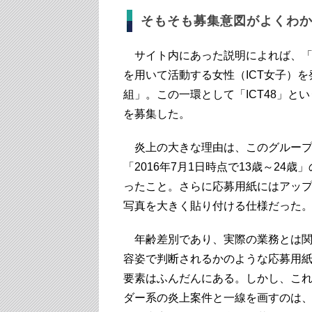
そもそも募集意図がよくわ
サイト内にあった説明によれば、「I
を用いて活動する女性（ICT女子）
組」。この一環として「ICT48」と
を募集した。
炎上の大きな理由は、このグループ
「2016年7月1日時点で13歳～24歳
ったこと。さらに応募用紙にはアッ
写真を大きく貼り付ける仕様だった
年齢差別であり、実際の業務とは関
容姿で判断されるかのような応募用
要素はふんだんにある。しかし、こ
ダー系の炎上案件と一線を画すのは