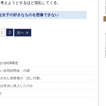
に考えようとするほど混乱してくる。
ンは女子の好きなものを想像できない
1
2
次へ
らではの糾弾構造
ない合同説明会」の謎
残された加害者の「試し行動」
グは本当に炎上したのか
ケ