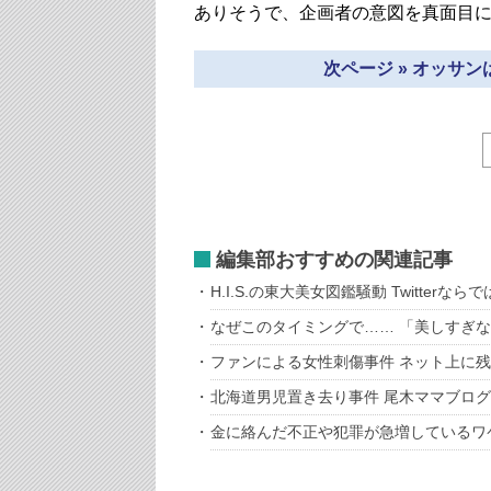
ありそうで、企画者の意図を真面目
次ページ » オッサ
編集部おすすめの関連記事
H.I.S.の東大美女図鑑騒動 Twitterな
なぜこのタイミングで…… 「美しすぎ
ファンによる女性刺傷事件 ネット上に
北海道男児置き去り事件 尾木ママブロ
金に絡んだ不正や犯罪が急増しているワ