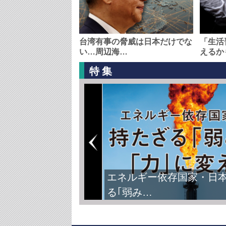
台湾有事の脅威は日本だけでな
「生活
い…周辺海…
えるか
特集
エネルギー依存国家・日
る｢弱み…