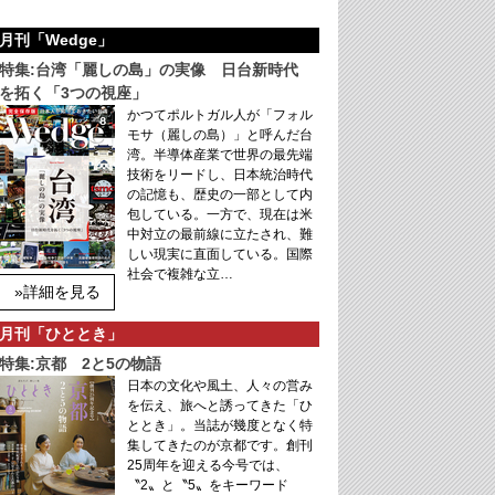
月刊「Wedge」
特集:台湾「麗しの島」の実像 日台新時代
を拓く「3つの視座」
かつてポルトガル人が「フォル
モサ（麗しの島）」と呼んだ台
湾。半導体産業で世界の最先端
技術をリードし、日本統治時代
の記憶も、歴史の一部として内
包している。一方で、現在は米
中対立の最前線に立たされ、難
しい現実に直面している。国際
社会で複雑な立…
»詳細を見る
月刊「ひととき」
特集:京都 2と5の物語
日本の文化や風土、人々の営み
を伝え、旅へと誘ってきた「ひ
ととき」。当誌が幾度となく特
集してきたのが京都です。創刊
25周年を迎える今号では、
〝2〟と〝5〟をキーワード