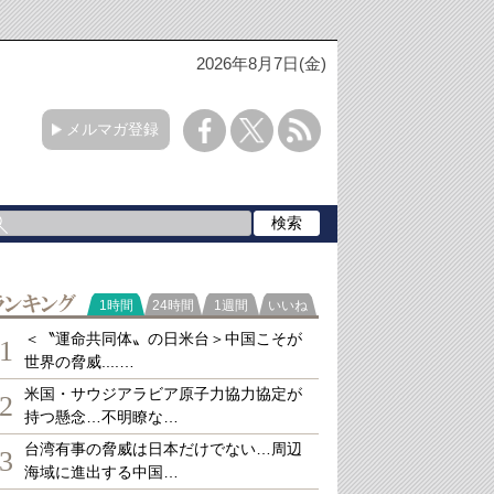
2026年8月7日(金)
メルマガ登録
ランキング
1時間
24時間
1週間
いいね
＜〝運命共同体〟の日米台＞中国こそが
1
世界の脅威....…
米国・サウジアラビア原子力協力協定が
2
持つ懸念…不明瞭な…
台湾有事の脅威は日本だけでない…周辺
3
海域に進出する中国…