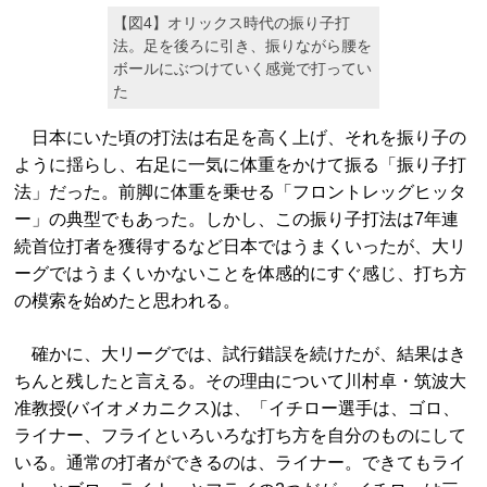
【図4】オリックス時代の振り子打
法。足を後ろに引き、振りながら腰を
ボールにぶつけていく感覚で打ってい
た
日本にいた頃の打法は右足を高く上げ、それを振り子の
ように揺らし、右足に一気に体重をかけて振る「振り子打
法」だった。前脚に体重を乗せる「フロントレッグヒッタ
ー」の典型でもあった。しかし、この振り子打法は7年連
続首位打者を獲得するなど日本ではうまくいったが、大リ
ーグではうまくいかないことを体感的にすぐ感じ、打ち方
の模索を始めたと思われる。
確かに、大リーグでは、試行錯誤を続けたが、結果はき
ちんと残したと言える。その理由について川村卓・筑波大
准教授(バイオメカニクス)は、「イチロー選手は、ゴロ、
ライナー、フライといろいろな打ち方を自分のものにして
いる。通常の打者ができるのは、ライナー。できてもライ