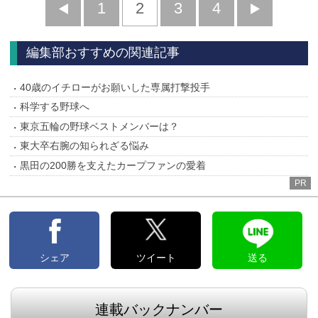
前
1
2
3
4
次
へ
へ
編集部おすすめの関連記事
40歳のイチローがお願いした専属打撃投手
科学する野球へ
東京五輪の野球ベストメンバーは？
東大卒右腕の知られざる悩み
黒田の200勝を支えたカープファンの愛着
PR
シェア
ツイート
送る
連載バックナンバー