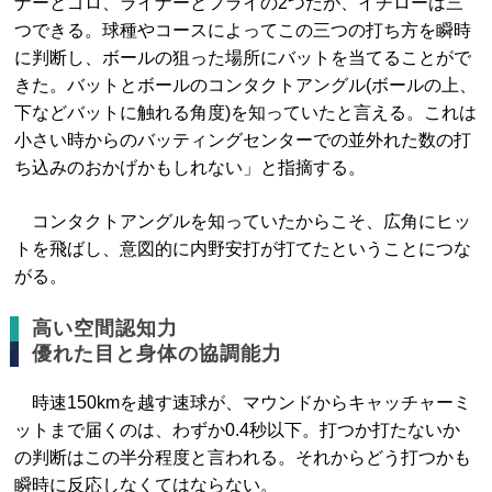
ナーとゴロ、ライナーとフライの2つだが、イチローは三
つできる。球種やコースによってこの三つの打ち方を瞬時
に判断し、ボールの狙った場所にバットを当てることがで
きた。バットとボールのコンタクトアングル(ボールの上、
下などバットに触れる角度)を知っていたと言える。これは
小さい時からのバッティングセンターでの並外れた数の打
ち込みのおかげかもしれない」と指摘する。
コンタクトアングルを知っていたからこそ、広角にヒッ
トを飛ばし、意図的に内野安打が打てたということにつな
がる。
高い空間認知力
優れた目と身体の協調能力
時速150kmを越す速球が、マウンドからキャッチャーミ
ットまで届くのは、わずか0.4秒以下。打つか打たないか
の判断はこの半分程度と言われる。それからどう打つかも
瞬時に反応しなくてはならない。