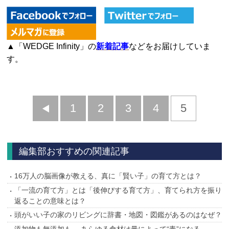
▲「WEDGE Infinity」の
新着記事
などをお届けしていま
す。
前
1
2
3
4
5
へ
編集部おすすめの関連記事
16万人の脳画像が教える、真に「賢い子」の育て方とは？
「一流の育て方」とは「後伸びする育て方」、育てられ方を振り
返ることの意味とは？
頭がいい子の家のリビングに辞書・地図・図鑑があるのはなぜ？
添加物も無添加も、 あらゆる食材は量によって“毒”になる