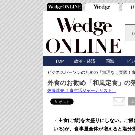
TOP
政治・経済
国際
ビ
ビジネスパーソンのための「無理なく実践！
外食のお勧め「和風定食」の
佐藤達夫
（ 食生活ジャーナリスト）
印
・主食(ご飯)を大盛りにしない。ご
いる)が、食事量全体が増えると塩分