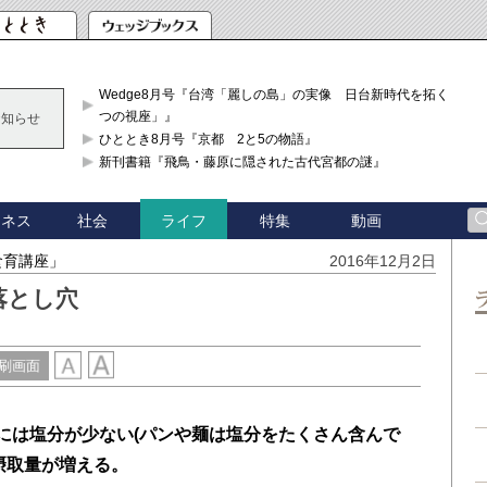
Wedge8月号『台湾「麗しの島」の実像 日台新時代を拓く「3
つの視座」』
お知らせ
ひととき8月号『京都 2と5の物語』
新刊書籍『飛鳥・藤原に隠された古代宮都の謎』
ジネス
社会
特集
動画
ライフ
食育講座」
2016年12月2日
落とし穴
刷画面
飯には塩分が少ない(パンや麺は塩分をたくさん含んで
摂取量が増える。