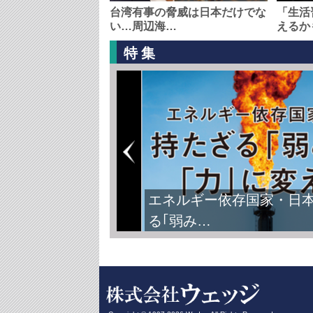
台湾有事の脅威は日本だけでな
「生活
い…周辺海…
えるか
特集
エネルギー依存国家・日
る｢弱み…