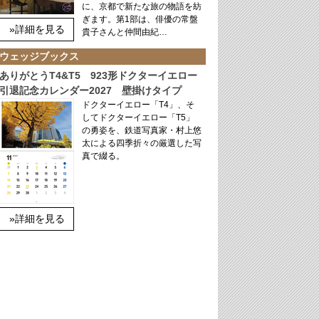
に、京都で新たな旅の物語を紡
ぎます。第1部は、俳優の常盤
»詳細を見る
貴子さんと仲間由紀…
ウェッジブックス
ありがとうT4&T5 923形ドクターイエロー
引退記念カレンダー2027 壁掛けタイプ
ドクターイエロー「T4」、そ
してドクターイエロー「T5」
の勇姿を、鉄道写真家・村上悠
太による四季折々の厳選した写
真で綴る。
»詳細を見る