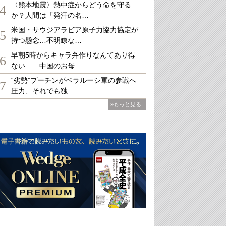
〈熊本地震〉熱中症からどう命を守る
4
か？人間は「発汗の名…
米国・サウジアラビア原子力協力協定が
5
持つ懸念…不明瞭な…
早朝5時からキャラ弁作りなんてあり得
6
ない……中国のお母…
“劣勢”プーチンがベラルーシ軍の参戦へ
7
圧力、それでも独…
»もっと見る