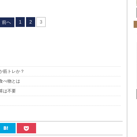
1
2
3
前へ
か筋トレか？
食べ物とは
算は不要