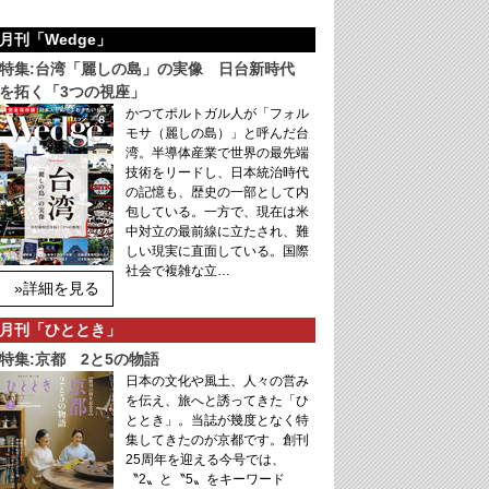
月刊「Wedge」
特集:台湾「麗しの島」の実像 日台新時代
を拓く「3つの視座」
かつてポルトガル人が「フォル
モサ（麗しの島）」と呼んだ台
湾。半導体産業で世界の最先端
技術をリードし、日本統治時代
の記憶も、歴史の一部として内
包している。一方で、現在は米
中対立の最前線に立たされ、難
しい現実に直面している。国際
社会で複雑な立…
»詳細を見る
月刊「ひととき」
特集:京都 2と5の物語
日本の文化や風土、人々の営み
を伝え、旅へと誘ってきた「ひ
ととき」。当誌が幾度となく特
集してきたのが京都です。創刊
25周年を迎える今号では、
〝2〟と〝5〟をキーワード