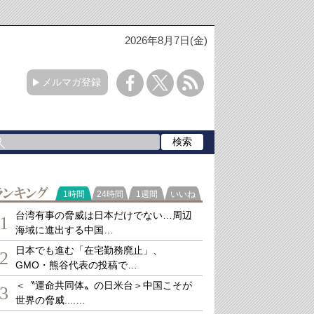
2026年8月7日(金)
メルマガ登録
ランキング
1時間
24時間
1週間
いいね
台湾有事の脅威は日本だけでない…周辺
1
海域に進出する中国…
日本でも進む「在宅勤務廃止」、
2
GMO・熊谷代表の投稿で…
＜〝運命共同体〟の日米台＞中国こそが
3
世界の脅威....…