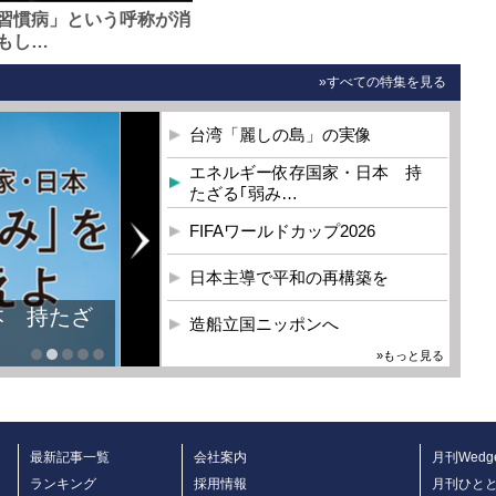
習慣病」という呼称が消
もし…
»すべての特集を見る
台湾「麗しの島」の実像
エネルギー依存国家・日本 持
たざる｢弱み…
FIFAワールドカップ2026
日本主導で平和の再構築を
本 持たざ
造船立国ニッポンへ
»もっと見る
最新記事一覧
会社案内
月刊Wedg
ランキング
採用情報
月刊ひと