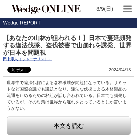
8/9(日)
Wedge REPORT
【あなたの山林が狙われる！】日本で蔓延頻発
する違法伐採、盗伐被害で山崩れを誘発、世界
が日本を問題視
田中淳夫
（ ジャーナリスト）
2024/04/15
世界中で違法伐採による森林破壊が問題になっている。サミッ
トなど国際会議でも議題となり、違法な伐採による木材製品の
流通を止めるための枠組が話し合われている。日本でも頻発し
ているが、その対策は世界から遅れをとっているとしか言いよ
うがない。
本文を読む