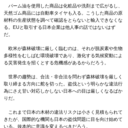
パーム油を使用した商品は化粧品や洗剤まで広がるし、
天然ゴム商品には自動車タイヤも入る。こうした商品の原
材料の生産状態を調べて確認をとらないと輸入できなくな
る。EUと取引する日本企業は他人事の話ではないはず
だ。
欧米が森林破壊に厳しく臨むのは、それが脱炭素や生物
多様性をむしばむ環境破壊であり、激化する気候変動によ
る災害発生を招くとする危機感があるからだろう。
世界の趨勢は、合法・非合法を問わず森林破壊を厳しく
取り締まる方向に舵を切った。盗伐という明らかな違法行
為にさえ甘い対応しかしない日本への目は厳しくなるばか
りだ。
これまで日本の木材の違法リスクは小さく見積もられて
きたが、国際的な機関も日本の盗伐問題に目を向け始めて
いる。抜本的に意識を変えるべきだろう。