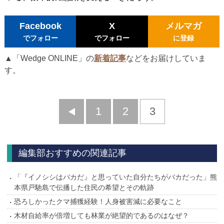
Facebook
X
メルマガ
でフォロー
でフォロー
に登録
▲「Wedge ONLINE」の
新着記事
などをお届けしていま
す。
前
1
2
3
へ
編集部おすすめの関連記事
「『イノシシはバカだ』と思っていた自分たちがバカだった」熊
本県戸馳島で伝播した住民の希望とその軌跡
恐ろしかったクマ捕獲経験！人身被害減に必要なこと
木材自給率が倍増しても林業が絶望的であるのはなぜ？