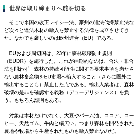
世界は取り締まりへ舵を切る
そこで米国の改正レイシー法、豪州の違法伐採禁止法な
ど次々と違法木材の輸入を禁止する法律を成立させてき
た。なかでも厳しいのは欧州連合（EU）である。
EUおよび周辺国は、23年に森林破壊防止規則
（EUDR）を施行した。これが画期的なのは、合法・非合
法を問わず、森林の持続可能性に関する要求事項を満たさ
ない農林畜産物をEU市場へ輸入すること（さらに圏外に
輸出することも）禁止した点である。輸出入業者は、森林
破壊の是非を確認する義務（デューデリジェンス）を負
う。もちろん罰則もある。
対象は木材だけでなく、大豆やパーム油、ココア、コー
ヒー、天然ゴム、牛肉と幅広い。つまり森林を開発された
農地や牧場から生産されたものも輸入禁止なのだ。