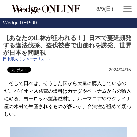
8/9(日)
Wedge REPORT
【あなたの山林が狙われる！】日本で蔓延頻発
する違法伐採、盗伐被害で山崩れを誘発、世界
が日本を問題視
田中淳夫
（ ジャーナリスト）
2024/04/15
そして日本は、そうした国から大量に購入しているの
だ。バイオマス発電の燃料はカナダやベトナムからの輸入
に頼る。ヨーロッパ製集成材は、ルーマニアやウクライナ
産の木材で生産されるものが多いが、合法性が極めて疑わ
しい。