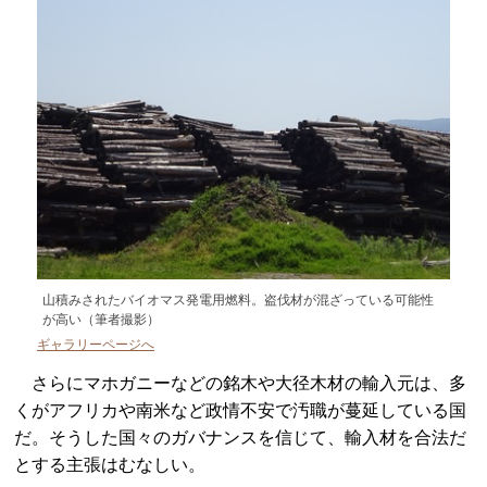
山積みされたバイオマス発電用燃料。盗伐材が混ざっている可能性
が高い（筆者撮影）
ギャラリーページへ
さらにマホガニーなどの銘木や大径木材の輸入元は、多
くがアフリカや南米など政情不安で汚職が蔓延している国
だ。そうした国々のガバナンスを信じて、輸入材を合法だ
とする主張はむなしい。