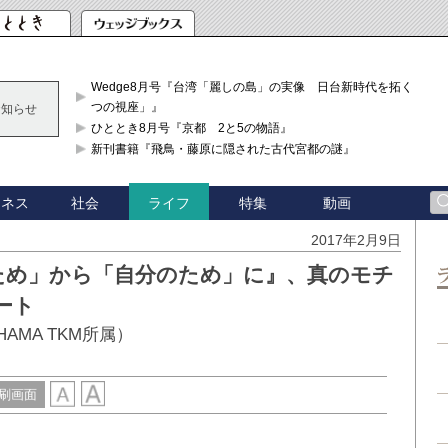
Wedge8月号『台湾「麗しの島」の実像 日台新時代を拓く「3
つの視座」』
お知らせ
ひととき8月号『京都 2と5の物語』
新刊書籍『飛鳥・藤原に隠された古代宮都の謎』
ジネス
社会
特集
動画
ライフ
2017年2月9日
ため」から「自分のため」に』、真のモチ
ート
AMA TKM所属）
刷画面