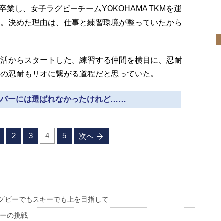
業し、女子ラグビーチームYOKOHAMA TKMを運
た。決めた理由は、仕事と練習環境が整っていたから
活からスタートした。練習する仲間を横目に、忍耐
その忍耐もリオに繋がる道程だと思っていた。
メンバーには選ばれなかったけれど……
2
3
4
5
次へ
グビーでもスキーでも上を目指して
ダーの挑戦