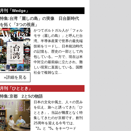
月刊「Wedge」
特集:台湾「麗しの島」の実像 日台新時代
を拓く「3つの視座」
かつてポルトガル人が「フォル
モサ（麗しの島）」と呼んだ台
湾。半導体産業で世界の最先端
技術をリードし、日本統治時代
の記憶も、歴史の一部として内
包している。一方で、現在は米
中対立の最前線に立たされ、難
しい現実に直面している。国際
社会で複雑な立…
»詳細を見る
月刊「ひととき」
特集:京都 2と5の物語
日本の文化や風土、人々の営み
を伝え、旅へと誘ってきた「ひ
ととき」。当誌が幾度となく特
集してきたのが京都です。創刊
25周年を迎える今号では、
〝2〟と〝5〟をキーワード