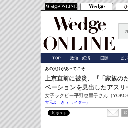
TOP
政治・経済
国際
ビ
あの負けがあってこそ
上京直前に被災、『「家族の
ベーションを見出したアスリ
女子ラグビー平野恵里子さん（YOKOH
大元よしき
（ ライター）
印