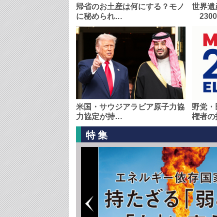
帰省のお土産は何にする？モノ
世界遺
に秘められ…
230
米国・サウジアラビア原子力協
野党・
力協定が持…
権者の
特集