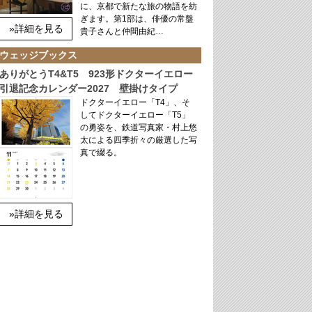
に、京都で新たな旅の物語を紡
ぎます。第1部は、俳優の常盤
»詳細を見る
貴子さんと仲間由紀…
ウェッジブックス
ありがとうT4&T5 923形ドクターイエロー
引退記念カレンダー2027 壁掛けタイプ
ドクターイエロー「T4」、そ
してドクターイエロー「T5」
の勇姿を、鉄道写真家・村上悠
太による四季折々の厳選した写
真で綴る。
»詳細を見る