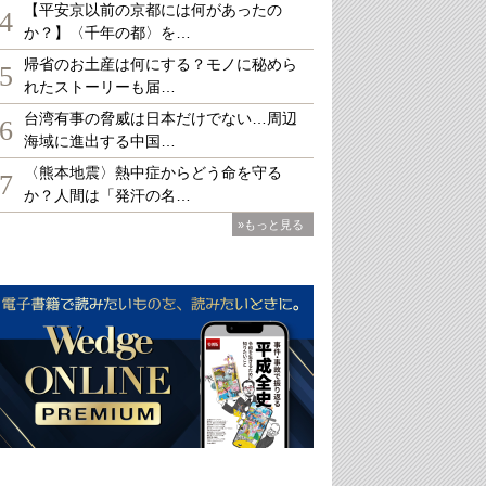
【平安京以前の京都には何があったの
4
か？】〈千年の都〉を…
帰省のお土産は何にする？モノに秘めら
5
れたストーリーも届…
台湾有事の脅威は日本だけでない…周辺
6
海域に進出する中国…
〈熊本地震〉熱中症からどう命を守る
7
か？人間は「発汗の名…
»もっと見る