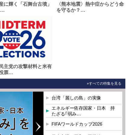
産に輝く「石舞台古墳」
〈熊本地震〉熱中症からどう命
0…
を守るか？…
民主党の攻撃材料と米有
投票…
»すべての特集を見る
台湾「麗しの島」の実像
エネルギー依存国家・日本 持
たざる｢弱み…
FIFAワールドカップ2026