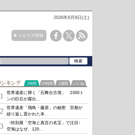
2026年8月8日(土)
メルマガ登録
ランキング
1時間
24時間
1週間
いいね
世界遺産に輝く「石舞台古墳」 2300ト
1
ンの巨石が露出…
世界遺産「飛鳥・藤原」の秘密 宮都が
2
繰り返し置かれた本…
〈特別展「空海と真言の名宝」で注目〉
3
空海はなぜ、120…