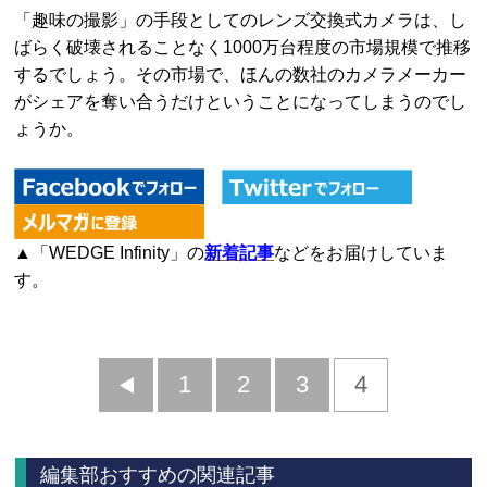
「趣味の撮影」の手段としてのレンズ交換式カメラは、し
ばらく破壊されることなく1000万台程度の市場規模で推移
するでしょう。その市場で、ほんの数社のカメラメーカー
がシェアを奪い合うだけということになってしまうのでし
ょうか。
▲「WEDGE Infinity」の
新着記事
などをお届けしていま
す。
前
1
2
3
4
へ
編集部おすすめの関連記事