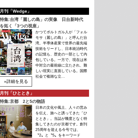
月刊「Wedge」
特集:台湾「麗しの島」の実像 日台新時代
を拓く「3つの視座」
かつてポルトガル人が「フォル
モサ（麗しの島）」と呼んだ台
湾。半導体産業で世界の最先端
技術をリードし、日本統治時代
の記憶も、歴史の一部として内
包している。一方で、現在は米
中対立の最前線に立たされ、難
しい現実に直面している。国際
社会で複雑な立…
»詳細を見る
月刊「ひととき」
特集:京都 2と5の物語
日本の文化や風土、人々の営み
を伝え、旅へと誘ってきた「ひ
ととき」。当誌が幾度となく特
集してきたのが京都です。創刊
25周年を迎える今号では、
〝2〟と〝5〟をキーワード