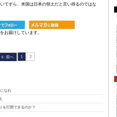
ついてすら、米国は日本の領土だと言い得るのではな
をお届けしています。
1
2
前へ
剣になれ
え
りを打開できるのか？