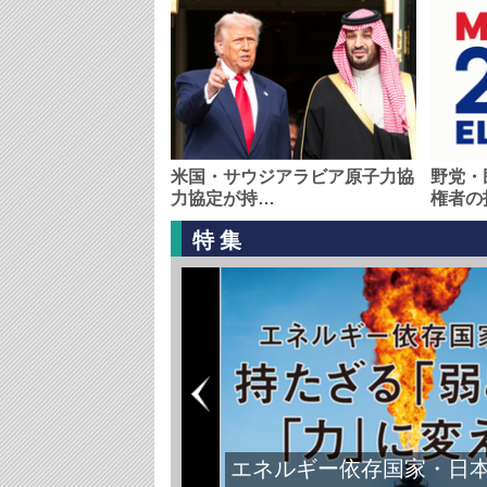
米国・サウジアラビア原子力協
野党・
力協定が持…
権者の
特集
エネルギー依存国家・日