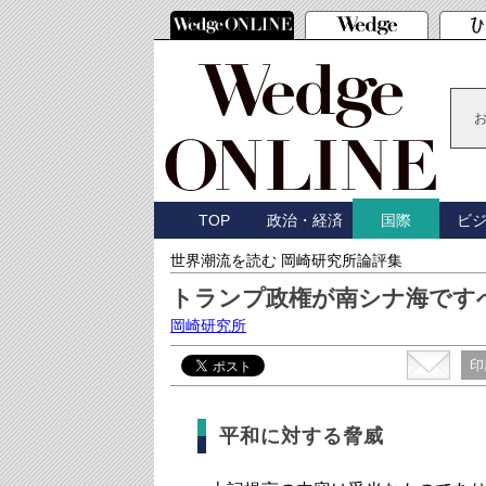
TOP
政治・経済
ビ
国際
世界潮流を読む 岡崎研究所論評集
トランプ政権が南シナ海です
岡崎研究所
印
平和に対する脅威