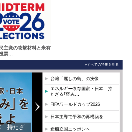
民主党の攻撃材料と米有
投票…
»すべての特集を見る
台湾「麗しの島」の実像
エネルギー依存国家・日本 持
たざる｢弱み…
FIFAワールドカップ2026
日本主導で平和の再構築を
本 持たざ
造船立国ニッポンへ