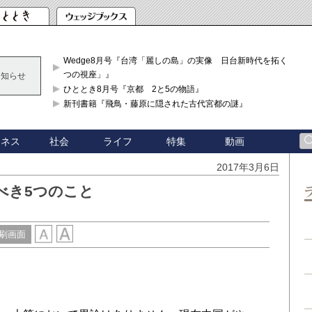
Wedge8月号『台湾「麗しの島」の実像 日台新時代を拓く「3
つの視座」』
お知らせ
ひととき8月号『京都 2と5の物語』
新刊書籍『飛鳥・藤原に隠された古代宮都の謎』
ジネス
社会
ライフ
特集
動画
2017年3月6日
べき5つのこと
刷画面