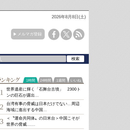
2026年8月8日(土)
メルマガ登録
ランキング
1時間
24時間
1週間
いいね
世界遺産に輝く「石舞台古墳」 2300ト
1
ンの巨石が露出…
台湾有事の脅威は日本だけでない…周辺
2
海域に進出する中国…
＜〝運命共同体〟の日米台＞中国こそが
3
世界の脅威....…