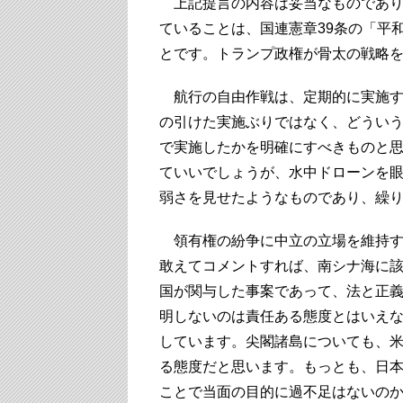
上記提言の内容は妥当なものであり
ていることは、国連憲章39条の「平
とです。トランプ政権が骨太の戦略
航行の自由作戦は、定期的に実施す
の引けた実施ぶりではなく、どうい
で実施したかを明確にすべきものと
ていいでしょうが、水中ドローンを
弱さを見せたようなものであり、繰
領有権の紛争に中立の立場を維持す
敢えてコメントすれば、南シナ海に
国が関与した事案であって、法と正
明しないのは責任ある態度とはいえ
しています。尖閣諸島についても、
る態度だと思います。もっとも、日本
ことで当面の目的に過不足はないの