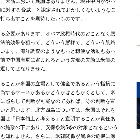
、大筋において異論はありません。現在中国がやっ
和に対する脅威」と認定されておかしくないようなこ
を打ち出すことを期待したいものです。
る必要があります。オバマ政権時代のどことなく腰
う法的効果を狙って、どういう態様で、どういう航路
思います。海洋調査のようなもっと穏便な活動もあっ
眼前で中国海軍に盗まれるという先般の失態は米側の
り返してはなりません。
ることが米国の立場として健全であるという指摘に
該当するケースがあるかどうかはともかくとして、米
義に照らして判断が可能なのであれば、その判断を宣
ないと思います。北方四島については、米国はそれを
米国は「日本領土と考える」と宣明することが責任あ
の施政の下にあり、安保条約5条の対象となるという
かも知れません。さらに、米韓関係が崩壊の危機に瀕