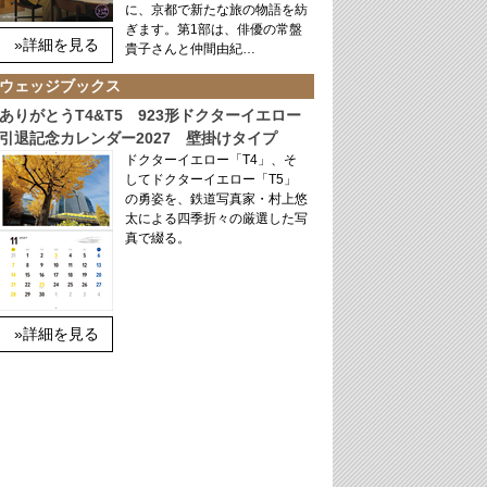
に、京都で新たな旅の物語を紡
ぎます。第1部は、俳優の常盤
»詳細を見る
貴子さんと仲間由紀…
ウェッジブックス
ありがとうT4&T5 923形ドクターイエロー
引退記念カレンダー2027 壁掛けタイプ
ドクターイエロー「T4」、そ
してドクターイエロー「T5」
の勇姿を、鉄道写真家・村上悠
太による四季折々の厳選した写
真で綴る。
»詳細を見る