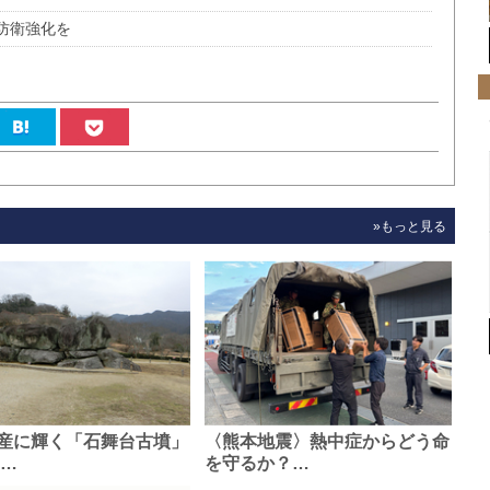
防衛強化を
»もっと見る
産に輝く「石舞台古墳」
〈熊本地震〉熱中症からどう命
0…
を守るか？…