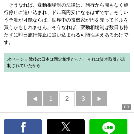
そうなれば、変動相場制の法律は、施行から間もなく施
行停止に追い込まれ、ドル高円安になるはずです。そうい
う予測が可能ならば、世界中の投機家が円を売ってドルを
買うかもしれません。そうなれば、変動相場制は数日も持
たずに即日施行停止に追い込まれる可能性さえあるわけで
す。
次ページ » 戦後の日本は固定相場だった、それは資本取引が規
制されていたから
前
1
2
3
次
PR
へ
へ