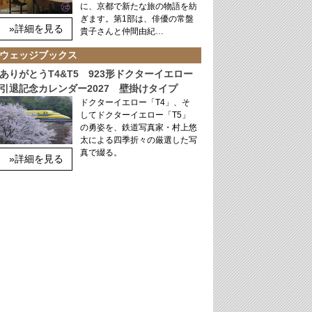
に、京都で新たな旅の物語を紡
ぎます。第1部は、俳優の常盤
»詳細を見る
貴子さんと仲間由紀…
ウェッジブックス
ありがとうT4&T5 923形ドクターイエロー
引退記念カレンダー2027 壁掛けタイプ
ドクターイエロー「T4」、そ
してドクターイエロー「T5」
の勇姿を、鉄道写真家・村上悠
太による四季折々の厳選した写
真で綴る。
»詳細を見る