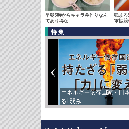
早朝5時からキャラ弁作りなん
強まる
てあり得な…
軍拡競
特集
FIFAワールドカップ2026