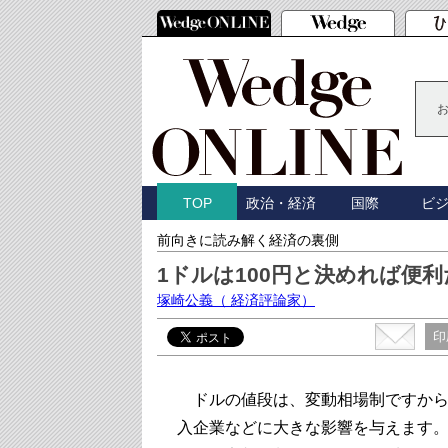
政治・経済
国際
ビ
TOP
前向きに読み解く経済の裏側
1ドルは100円と決めれば便
塚崎公義
（ 経済評論家）
印
ドルの値段は、変動相場制ですから
入企業などに大きな影響を与えます。