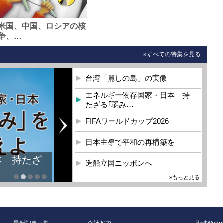
米国、中国、ロシアの核
争、…
»すべての特集を見る
台湾「麗しの島」の実像
エネルギー依存国家・日本 持
たざる｢弱み…
FIFAワールドカップ2026
日本主導で平和の再構築を
造船立国ニッポンへ
»もっと見る
最新記事一覧
会社案内
月刊Wedg