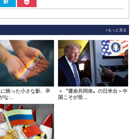
»もっと見る
像に映った小さな影、卒
＜〝運命共同体〟の日米台＞中
がな…
国こそが世…