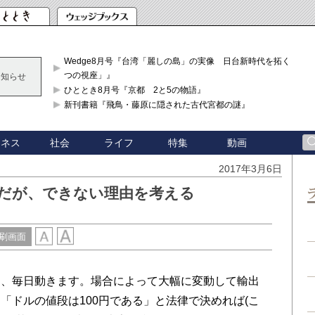
Wedge8月号『台湾「麗しの島」の実像 日台新時代を拓く「3
つの視座」』
お知らせ
ひととき8月号『京都 2と5の物語』
新刊書籍『飛鳥・藤原に隠された古代宮都の謎』
ジネス
社会
ライフ
特集
動画
2017年3月6日
利だが、できない理由を考える
刷画面
、毎日動きます。場合によって大幅に変動して輸出
「ドルの値段は100円である」と法律で決めれば(こ