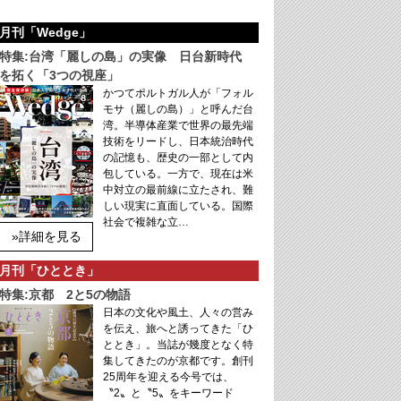
月刊「Wedge」
特集:台湾「麗しの島」の実像 日台新時代
を拓く「3つの視座」
かつてポルトガル人が「フォル
モサ（麗しの島）」と呼んだ台
湾。半導体産業で世界の最先端
技術をリードし、日本統治時代
の記憶も、歴史の一部として内
包している。一方で、現在は米
中対立の最前線に立たされ、難
しい現実に直面している。国際
社会で複雑な立…
»詳細を見る
月刊「ひととき」
特集:京都 2と5の物語
日本の文化や風土、人々の営み
を伝え、旅へと誘ってきた「ひ
ととき」。当誌が幾度となく特
集してきたのが京都です。創刊
25周年を迎える今号では、
〝2〟と〝5〟をキーワード