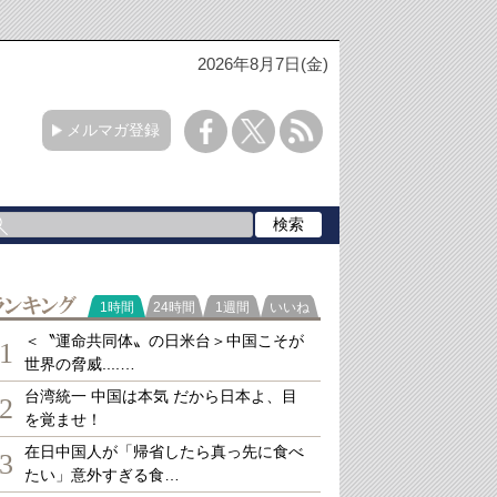
2026年8月7日(金)
メルマガ登録
ランキング
1時間
24時間
1週間
いいね
＜〝運命共同体〟の日米台＞中国こそが
1
世界の脅威....…
台湾統一 中国は本気 だから日本よ、目
2
を覚ませ！
在日中国人が「帰省したら真っ先に食べ
3
たい」意外すぎる食…