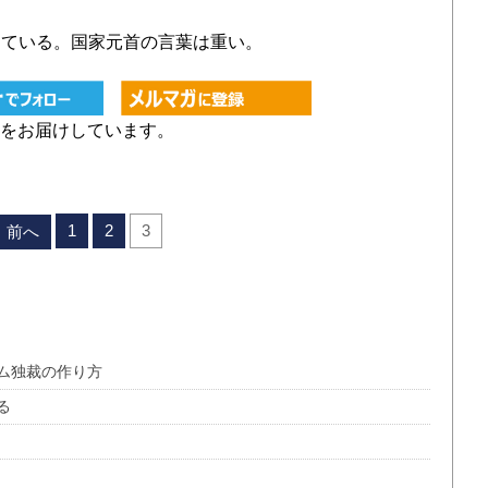
ている。国家元首の言葉は重い。
をお届けしています。
1
2
3
前へ
ム独裁の作り方
る