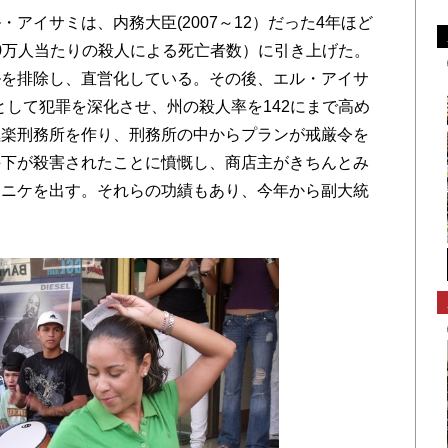
イサミは、内務大臣(2007～12）だった4年ほど
10万人当たりの殺人による死亡者数）に引き上げた。
ルを排除し、直営化している。その後、エル・アイサ
）として犯罪を深化させ、州の殺人率を142にまで高め
極楽刑務所を作り、刑務所の中からプランが戒厳令を
手下が殺害されたことに憤慨し、商店主がきちんとみ
ュニケを出す。それらの功績もあり、今年から副大統