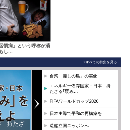
習慣病」という呼称が消
もし…
»すべての特集を見る
台湾「麗しの島」の実像
エネルギー依存国家・日本 持
たざる｢弱み…
FIFAワールドカップ2026
日本主導で平和の再構築を
本 持たざ
造船立国ニッポンへ