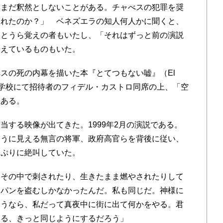
、まだ釈然としないことがある。チャべスの犯罪を奨
われたのか？」 ベネズエラの知人何人かに聞くと、
」とうら覚えの者もいたし、「それはずっと前の演説
覚えているものもいた。
スの死の内幕を描いた本『とてつもない嘘』（El
は陸軍学校にて招待者のフィデル・カストロ同席の上、「空
とある。
する映像が出てきた。1999年2月の演説である。
ように見える無言の将軍、政府高官らを背後に従い、
っぷりに絶叫していた。
。その中で刺されたり、生きたまま燃やされたりして
らパンを盗むしかなかったんだ。私も同じだ。神様に
そうなら、私だって真夜中に街に出て何かをやる。君
する、きっと同じようにするだろう」