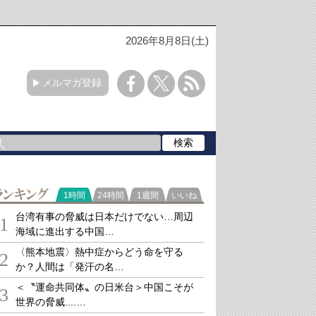
2026年8月8日(土)
メルマガ登録
ランキング
1時間
24時間
1週間
いいね
台湾有事の脅威は日本だけでない…周辺
1
海域に進出する中国…
〈熊本地震〉熱中症からどう命を守る
2
か？人間は「発汗の名…
＜〝運命共同体〟の日米台＞中国こそが
3
世界の脅威....…