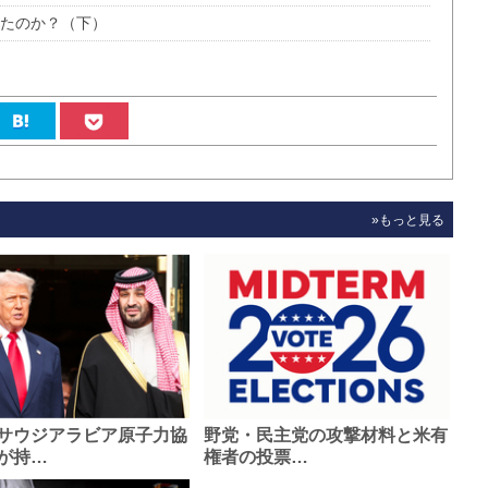
したのか？（下）
»もっと見る
サウジアラビア原子力協
野党・民主党の攻撃材料と米有
が持…
権者の投票…