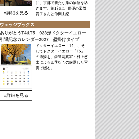
に、京都で新たな旅の物語を紡
ぎます。第1部は、俳優の常盤
»詳細を見る
貴子さんと仲間由紀…
ウェッジブックス
ありがとうT4&T5 923形ドクターイエロー
引退記念カレンダー2027 壁掛けタイプ
ドクターイエロー「T4」、そ
してドクターイエロー「T5」
の勇姿を、鉄道写真家・村上悠
太による四季折々の厳選した写
真で綴る。
»詳細を見る