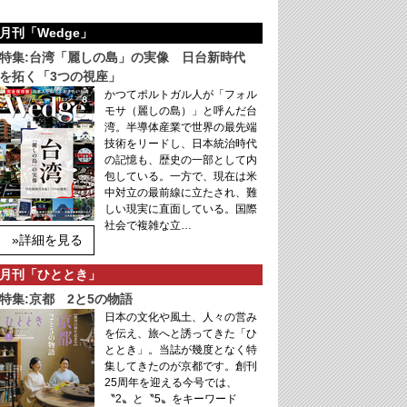
月刊「Wedge」
特集:台湾「麗しの島」の実像 日台新時代
を拓く「3つの視座」
かつてポルトガル人が「フォル
モサ（麗しの島）」と呼んだ台
湾。半導体産業で世界の最先端
技術をリードし、日本統治時代
の記憶も、歴史の一部として内
包している。一方で、現在は米
中対立の最前線に立たされ、難
しい現実に直面している。国際
社会で複雑な立…
»詳細を見る
月刊「ひととき」
特集:京都 2と5の物語
日本の文化や風土、人々の営み
を伝え、旅へと誘ってきた「ひ
ととき」。当誌が幾度となく特
集してきたのが京都です。創刊
25周年を迎える今号では、
〝2〟と〝5〟をキーワード