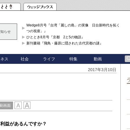
Wedge8月号『台湾「麗しの島」の実像 日台新時代を拓く「3
つの視座」』
お知らせ
ひととき8月号『京都 2と5の物語』
新刊書籍『飛鳥・藤原に隠された古代宮都の謎』
ジネス
社会
ライフ
特集
動画
2017年3月10日
刷画面
な利益があるんですか？