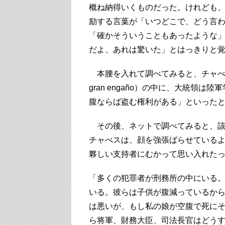
概ね納得いくものだった。けれども
励する言葉が「いつどこで、どう言
「確かそういうこともあったような
だよ、あれは驚いた」とはっきりと
本腰を入れて調べてみると、チャべ
gran engaño）の中に、大統領
腹ならば盗む権利がある」といった
その後、ネットで調べてみると、該当
チャべスは、顔を強張ばらせている
夥しい支持者にむかって思い入れた
「多くの犯罪者が刑務所の中にいる
いる。彼らは子供が腹減っているか
は悪いが、もし私の娘が空腹で死に
ら将軍、財務大臣、司法長官はどう