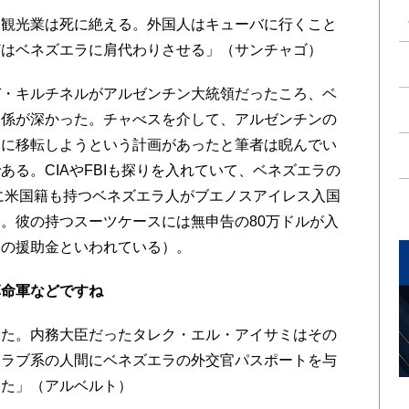
、観光業は死に絶える。外国人はキューバに行くこと
どはベネズエラに肩代わりさせる」（サンチャゴ）
・キルチネルがアルゼンチン大統領だったころ、ベ
関係が深かった。チャべスを介して、アルゼンチンの
ンに移転しようという計画があったと筆者は睨んでい
る。CIAやFBIも探りを入れていて、ベネズエラの
年に米国籍も持つベネズエラ人がブエノスアイレス入国
。彼の持つスーツケースには無申告の80万ドルが入
挙の援助金といわれている）。
革命軍などですね
した。内務大臣だったタレク・エル・アイサミはその
アラブ系の人間にベネズエラの外交官パスポートを与
いた」（アルベルト）