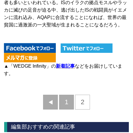
者も多いといわれている。ISのイラクの拠点モスルやラッ
カに滅びの足音が迫る中、逃げ出したISの戦闘員がイエメ
ンに流れ込み、AQAPに合流することになれば、世界の最
貧国に過激派の一大聖域が生まれることになるだろう。
▲「WEDGE Infinity」の
新着記事
などをお届けしていま
す。
前
1
2
へ
編集部おすすめの関連記事