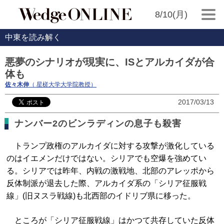
8/10(月)
中東を読み解く
悪夢のシナリオが現実に、ISとアルカイダが合
体も
佐々木伸
（ 星槎大学大学院教授）
2017/03/13
ナンバー2のビンラディンの息子も殺害
トランプ政権のアルカイダに対する攻撃が激化している
のはイエメンだけではない。シリアでも空爆を強めてい
る。シリアでは昨年、内戦の激戦地、北部のアレッポから
反体制派が退去した際、アルカイダ系の「シリア征服戦
線」(旧ヌスラ戦線)も北西部のイドリブ県に移った。
ところが「シリア征服戦線」はかつて共存していた反体