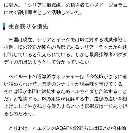
に潜入。「シリア征服戦線」の指導者モハメド・ジョラニ
に次ぐ副指導者として活動していた。
生き残りを優先
米国は現在、シリアとイラクではISに対する壊滅作戦も
推進、ISの幹部が彼らの首都であるシリア・ラッカから逃
げ出していると伝えられている。しかし最高指導者バグダ
ディの消息はようとして分かっていない。
ベイルートの過激派ウオッチャーは「今後ISがさらに追
い詰められた時、悪夢のシナリオが現実味を帯びてくる。
それはISが米国に対抗するためアルカイダと合体すること
だ」と指摘する。ISの組織が瓦解する中、路線の違いを棚
上げにして生き残りを優先するという選択肢は十分あり得
るものだろう。
とりわけ、イエメンのAQAPの幹部らにはISとの合体論