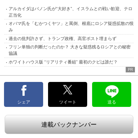
アルカイダはバノン氏が“大好き”、イスラムとの戦い歓迎、テロ
正当化
オバマ氏を「むかつくヤツ」と罵倒、根底にロシア疑惑拡散の恨
み
過去の批判許さず、トランプ政権、高官ポスト埋まらず
フリン単独の判断だったのか？ 大きな疑惑残るロシアとの秘密
協議
ホワイトハウス版 “リアリティ番組” 最初のクビは誰だ？
PR
シェア
ツイート
送る
連載バックナンバー