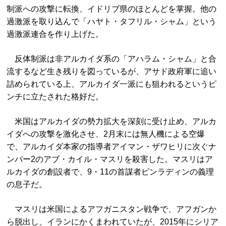
制派への攻撃に転換、イドリブ県のほとんどを掌握。他の
過激派を取り込んで「ハヤト・タフリル・シャム」という
過激派連合を作り上げた。
反体制派は非アルカイダ系の「アハラム・シャム」と合
流するなど生き残りを図っているが、アサド政府軍に追い
詰められている上、アルカイダ一派にも狙われるというピ
ンチに立たされた格好だ。
米国はアルカイダの勢力拡大を深刻に受け止め、アルカ
イダへの攻撃を激化させ、2月末には無人機による空爆
で、アルカイダ本家の指導者アイマン・ザワヒリに次ぐナ
ンバー2のアブ・カイル・マスリを殺害した。マスリはア
ルカイダの創設者で、9・11の首謀者ビンラディンの義理
の息子だ。
マスリは米国によるアフガニスタン戦争で、アフガンか
ら脱出し、イランにかくまわれていたが、2015年にシリア