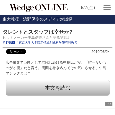
8/7(金)
東大教授 浜野保樹のメディア対談録
タレントとスタッフは幸せか?
ヒットメーカー中島信也さんと語る第3回
浜野保樹
（ 東京大学大学院新領域創成科学研究科教授）
2010/06/24
広告業界で巨匠として君臨し続ける中島氏だが、「唯一ないも
のが才能」だと言う。周囲を巻き込んでその気にさせる、中島
マジックとは？
本文を読む
PR