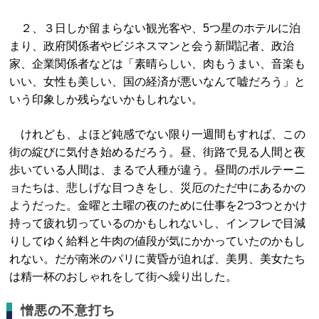
２、３日しか留まらない観光客や、5つ星のホテルに泊
まり、政府関係者やビジネスマンと会う新聞記者、政治
家、企業関係者などは「素晴らしい、肉もうまい、音楽も
いい、女性も美しい、国の経済が悪いなんて嘘だろう」と
いう印象しか残らないかもしれない。
けれども、よほど鈍感でない限り一週間もすれば、この
街の綻びに気付き始めるだろう。昼、街路で見る人間と夜
歩いている人間は、まるで人種が違う。昼間のポルテーニ
ョたちは、悲しげな目つきをし、災厄のただ中にあるかの
ようだった。金曜と土曜の夜のために仕事を2つ3つとかけ
持って疲れ切っているのかもしれないし、インフレで目減
りしてゆく給料と牛肉の値段が気にかかっていたのかもし
れない。だが南米のパリに黄昏が迫れば、美男、美女たち
は精一杯のおしゃれをして街へ繰り出した。
憎悪の不意打ち