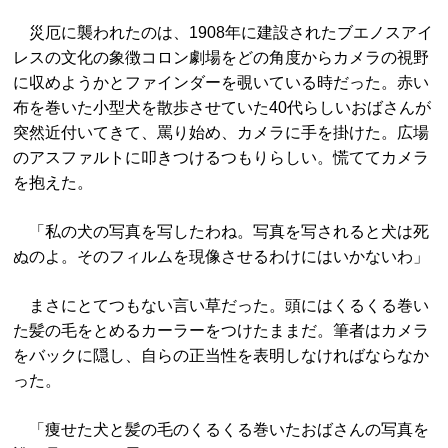
災厄に襲われたのは、1908年に建設されたブエノスアイ
レスの文化の象徴コロン劇場をどの角度からカメラの視野
に収めようかとファインダーを覗いている時だった。赤い
布を巻いた小型犬を散歩させていた40代らしいおばさんが
突然近付いてきて、罵り始め、カメラに手を掛けた。広場
のアスファルトに叩きつけるつもりらしい。慌ててカメラ
を抱えた。
「私の犬の写真を写したわね。写真を写されると犬は死
ぬのよ。そのフィルムを現像させるわけにはいかないわ」
まさにとてつもない言い草だった。頭にはくるくる巻い
た髪の毛をとめるカーラーをつけたままだ。筆者はカメラ
をバックに隠し、自らの正当性を表明しなければならなか
った。
「痩せた犬と髪の毛のくるくる巻いたおばさんの写真を