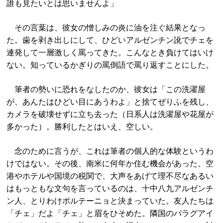
誰も見たいとは思いませんよ」
その言葉は、彼女の憎しみの炎に油を注ぐ結果となっ
た。歯を剥き出しにして、ひどいアルゼンチン訛でチェを
連発して一層激しく罵ってきた。こんなとき負けてはいけ
ない。知っているかぎりの罵倒語で罵り返すことにした。
筆者の勢いに恐れをなしたのか、彼女は「この洗濯屋
が、あんたはひどい目にあうわよ」と捨てぜりふを残し、
カメラを破壊せずに立ち去った（日系人は洗濯屋や花屋が
多かった）。勝利したとはいえ、空しい。
念のために言うが、これは筆者の個人的な体験というわ
けではない。その後、南米に何年か住む機会があった。空
港やホテルや国境の税関で、大声をあげて理不尽なあるい
はもっともな文句を言っているのは、十中八九
アルゼンチ
ン人
、とりわけポルテーニョと決まっていた。友人たちは
「チェ」だよ「チェ」と眉をひそめた。隣国のパラグアイ