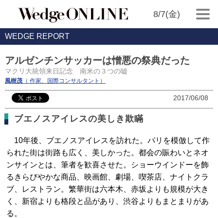
8/7(金)
WEDGE REPORT
アルゼンチンサッカーは憎悪の祭典だった
マクリ大統領来日記念 南米の３つの嘘
風樹茂
（ 作家、国際コンサルタント）
2017/06/08
ブエノスアイレスの美しき欺瞞
10年後、ブエノスアイレスを訪れた。パリを模倣して作
られた街は街路も広く、美しかった。都会の賑わいとネオ
ンサインとは、筆者を歓喜させた。ショーウインドーを飾
るきらびやかな商品、映画館、劇場、喫茶店、ナイトクラ
ブ、レストラン。繁華街は六本木、赤坂よりも規模が大き
く、新宿よりも格段と品があり、渋谷よりもまとまりがあ
る。