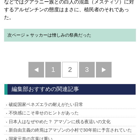
などではグアラニー族との白人の混血（メスティソ）に対
するアルゼンチンの態度はまさに、植民者のそれであっ
た。
次ページ » サッカーは憎しみの祭典だった
前
1
2
3
次
へ
へ
編集部おすすめの関連記事
破綻国家ベネズエラの耐えがたい日常
不快感にこそ幸せのヒントがあった
日本人はなぜやめた？ アマゾンに残る夜這いの文化
新自由主義の終焉はアマゾンの小村で30年前に予言されていた
国家元首の言葉は重い