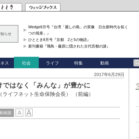
Wedge8月号『台湾「麗しの島」の実像 日台新時代を拓く「3
つの視座」』
お知らせ
ひととき8月号『京都 2と5の物語』
新刊書籍『飛鳥・藤原に隠された古代宮都の謎』
ジネス
ライフ
特集
動画
社会
2017年6月29日
けではなく「みんな」が豊かに
（ライフネット生命保険会長） （前編）
刷画面