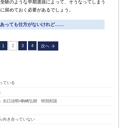
校受験のような早期選抜によって、そうなってしまう
心に留めておく必要があるでしょう。
差はあっても仕方がないけれど……
1
2
3
4
次へ
っている
」
」出口治明×駒崎弘樹 特別対談
ら向き合っていない