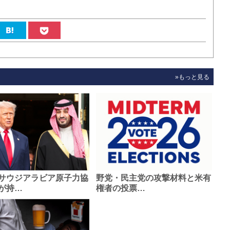
»もっと見る
サウジアラビア原子力協
野党・民主党の攻撃材料と米有
が持…
権者の投票…