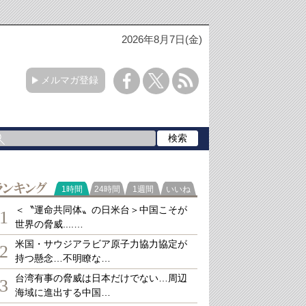
2026年8月7日(金)
メルマガ登録
ランキング
1時間
24時間
1週間
いいね
＜〝運命共同体〟の日米台＞中国こそが
1
世界の脅威....…
米国・サウジアラビア原子力協力協定が
2
持つ懸念…不明瞭な…
台湾有事の脅威は日本だけでない…周辺
3
海域に進出する中国…