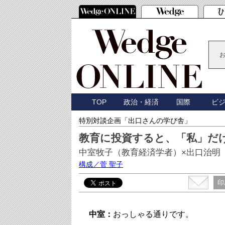
TOP
政治・経済
国際
ビ
特別対談企画「出口さんの学び舎」
教育に投資すると、「私」だ
中室牧子（教育経済学者）×出口治明
構成／菅 聖子
印
中室：
おっしゃる通りです。