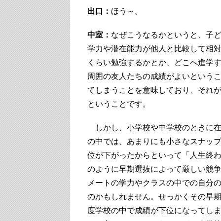
出口：
ほう～。
中室：
なぜこうなるかというと、子
学力や潜在能力が他人と比較して相
くらい勉強するかとか、どこへ進学
周囲の友人たちの成績がよいという
てしまうことを意味しており、それ
ということです。
しかし、小学校や中学校のときに在
の中では、あまりにも小さなスナッ
位が下がったからといって「人生終
のように早期選抜によって厳しい競
メートの学力やクラスの中での自分
のかもしれません。せっかくその早
度学校の中で成績が下位になってし