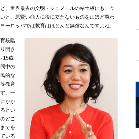
れど、世界最古の文明・シュメールの粘土板にも、今
ないと、悪賢い商人に役に立たないものを山ほど買わ
、ヨーロッパでは教育はほとんど無償なんですよね。
教育段階
なり開き
15歳
期間中の
国民的な
高等教育
ます。一
育にかか
するとい
」のどこ
こまでを
っている