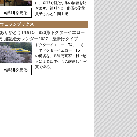
に、京都で新たな旅の物語を紡
ぎます。第1部は、俳優の常盤
»詳細を見る
貴子さんと仲間由紀…
ウェッジブックス
ありがとうT4&T5 923形ドクターイエロー
引退記念カレンダー2027 壁掛けタイプ
ドクターイエロー「T4」、そ
してドクターイエロー「T5」
の勇姿を、鉄道写真家・村上悠
太による四季折々の厳選した写
真で綴る。
»詳細を見る