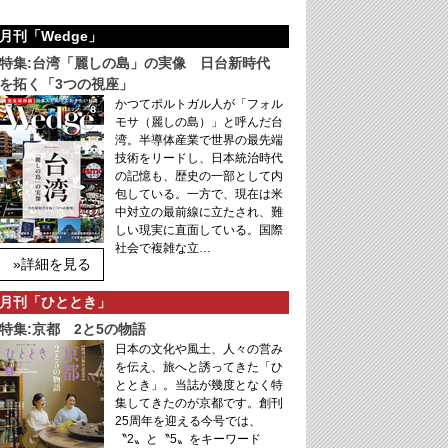
月刊「Wedge」
特集:台湾「麗しの島」の実像 日台新時代
を拓く「3つの視座」
かつてポルトガル人が「フォル
モサ（麗しの島）」と呼んだ台
湾。半導体産業で世界の最先端
技術をリードし、日本統治時代
の記憶も、歴史の一部として内
包している。一方で、現在は米
中対立の最前線に立たされ、難
しい現実に直面している。国際
社会で複雑な立…
»詳細を見る
月刊「ひととき」
特集:京都 2と5の物語
日本の文化や風土、人々の営み
を伝え、旅へと誘ってきた「ひ
ととき」。当誌が幾度となく特
集してきたのが京都です。創刊
25周年を迎える今号では、
〝2〟と〝5〟をキーワード