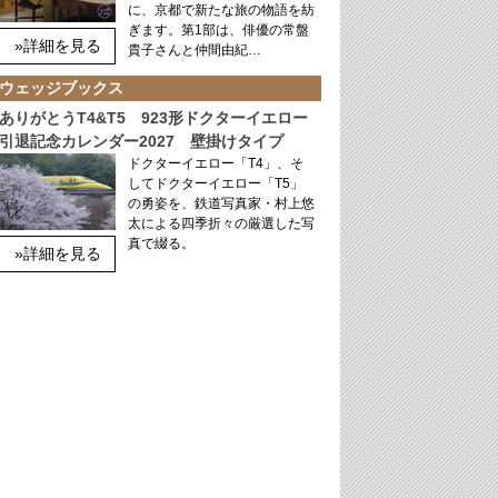
に、京都で新たな旅の物語を紡
ぎます。第1部は、俳優の常盤
»詳細を見る
貴子さんと仲間由紀…
ウェッジブックス
ありがとうT4&T5 923形ドクターイエロー
引退記念カレンダー2027 壁掛けタイプ
ドクターイエロー「T4」、そ
してドクターイエロー「T5」
の勇姿を、鉄道写真家・村上悠
太による四季折々の厳選した写
真で綴る。
»詳細を見る