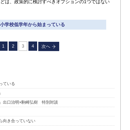
どは、政策的に検討すべきオプションの1つではない
差は小学校低学年から始まっている
1
2
3
4
次へ
っている
」
」出口治明×駒崎弘樹 特別対談
ら向き合っていない