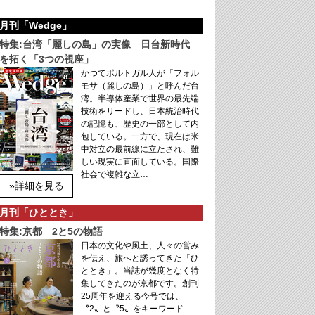
月刊「Wedge」
特集:台湾「麗しの島」の実像 日台新時代
を拓く「3つの視座」
かつてポルトガル人が「フォル
モサ（麗しの島）」と呼んだ台
湾。半導体産業で世界の最先端
技術をリードし、日本統治時代
の記憶も、歴史の一部として内
包している。一方で、現在は米
中対立の最前線に立たされ、難
しい現実に直面している。国際
社会で複雑な立…
»詳細を見る
月刊「ひととき」
特集:京都 2と5の物語
日本の文化や風土、人々の営み
を伝え、旅へと誘ってきた「ひ
ととき」。当誌が幾度となく特
集してきたのが京都です。創刊
25周年を迎える今号では、
〝2〟と〝5〟をキーワード