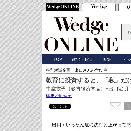
TOP
政治・経済
国際
ビ
特別対談企画「出口さんの学び舎」
教育に投資すると、「私」だ
中室牧子（教育経済学者）×出口治明
構成／菅 聖子
印
出口：
いったん底に沈むと上がって