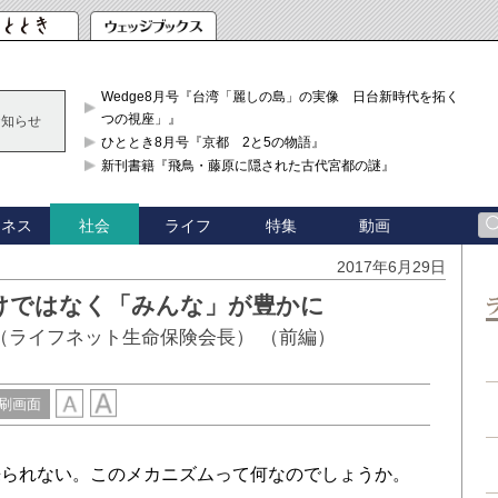
Wedge8月号『台湾「麗しの島」の実像 日台新時代を拓く「3
つの視座」』
お知らせ
ひととき8月号『京都 2と5の物語』
新刊書籍『飛鳥・藤原に隠された古代宮都の謎』
ジネス
ライフ
特集
動画
社会
2017年6月29日
けではなく「みんな」が豊かに
（ライフネット生命保険会長） （前編）
刷画面
来られない。このメカニズムって何なのでしょうか。