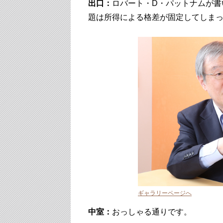
出口：
ロバート・D・パットナムが書
題は所得による格差が固定してしま
ギャラリーページへ
中室：
おっしゃる通りです。