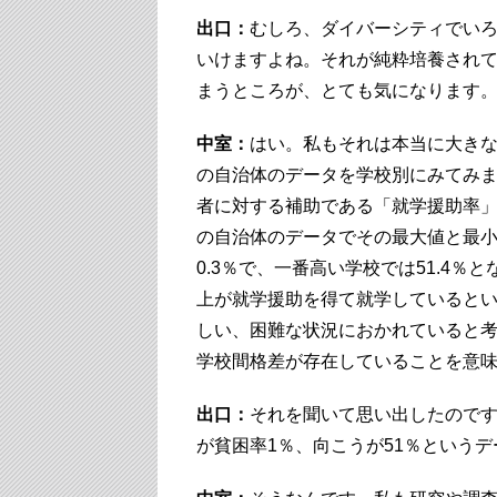
出口：
むしろ、ダイバーシティでい
いけますよね。それが純粋培養され
まうところが、とても気になります
中室：
はい。私もそれは本当に大き
の自治体のデータを学校別にみてみ
者に対する補助である「就学援助率」は
の自治体のデータでその最大値と最
0.3％で、一番高い学校では51.4％
上が就学援助を得て就学していると
しい、困難な状況におかれていると
学校間格差が存在していることを意
出口：
それを聞いて思い出したので
が貧困率1％、向こうが51％という