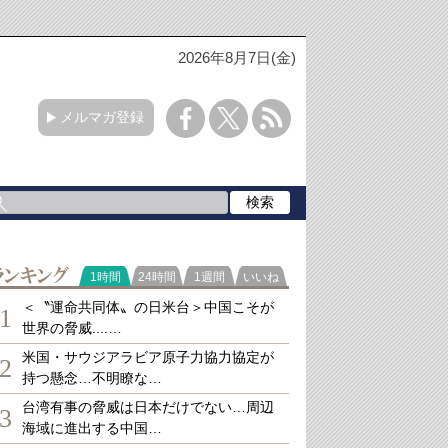
2026年8月7日(金)
メルマガ登録
ランキング
1時間
24時間
1週間
いいね
＜〝運命共同体〟の日米台＞中国こそが
1
世界の脅威....…
米国・サウジアラビア原子力協力協定が
2
持つ懸念…不明瞭な…
台湾有事の脅威は日本だけでない…周辺
3
海域に進出する中国…