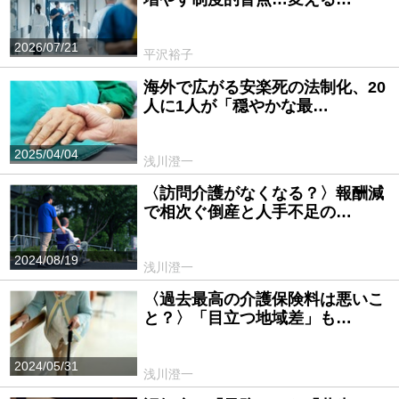
2026/07/21
平沢裕子
海外で広がる安楽死の法制化、20
人に1人が「穏やかな最…
2025/04/04
浅川澄一
〈訪問介護がなくなる？〉報酬減
で相次ぐ倒産と人手不足の…
2024/08/19
浅川澄一
〈過去最高の介護保険料は悪いこ
と？〉「目立つ地域差」も…
2024/05/31
浅川澄一