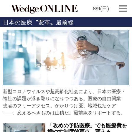
8/9(日)
日本の医療〝変革〟最前線
新型コロナウイルスや超高齢化社会により、日本の医療・
福祉の課題が浮き彫りになりつつある。医療の自由開業、
患者のフリーアクセス、かかりつけ医、地域包括ケア
――。変えるべきものは山積だ。最前線をリポートする。
「攻めの予防医療」でも医療費を
増やす制度的盲点…変える…