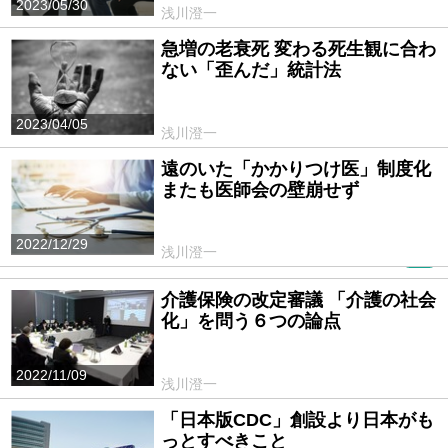
2023/05/30
浅川澄一
急増の老衰死 変わる死生観に合わ
ない「歪んだ」統計法
2023/04/05
浅川澄一
遠のいた「かかりつけ医」制度化
またも医師会の壁崩せず
2022/12/29
浅川澄一
PR
介護保険の改定審議 「介護の社会
化」を問う６つの論点
2022/11/09
浅川澄一
「日本版CDC」創設より日本がも
っとすべきこと