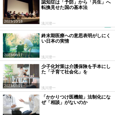
認知症は「予防」から「共生」へ
転換見せた国の基本法
2023/10/18
浅川澄一
PR
終末期医療への意思表明がしにく
い日本の実情
2023/08/17
浅川澄一
少子化対策は介護保険を手本にし
た「子育て社会化」を
2023/07/21
浅川澄一
「かかりつけ医機能」法制化にな
ぜ「相談」がないのか