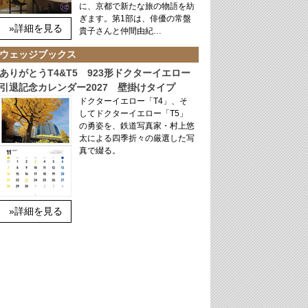
に、京都で新たな旅の物語を紡
ぎます。第1部は、俳優の常盤
»詳細を見る
貴子さんと仲間由紀…
ウェッジブックス
ありがとうT4&T5 923形ドクターイエロー
引退記念カレンダー2027 壁掛けタイプ
ドクターイエロー「T4」、そ
してドクターイエロー「T5」
の勇姿を、鉄道写真家・村上悠
太による四季折々の厳選した写
真で綴る。
»詳細を見る