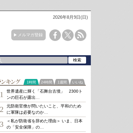
2026年8月9日(日)
メルマガ登録
ランキング
1時間
24時間
1週間
いいね
世界遺産に輝く「石舞台古墳」 2300ト
1
ンの巨石が露出…
元防衛官僚が問いたいこと、平和のため
2
に軍隊は必要なのか…
＜私が防衛省を辞めた理由＞ いま、日本
3
の「安全保障」の…