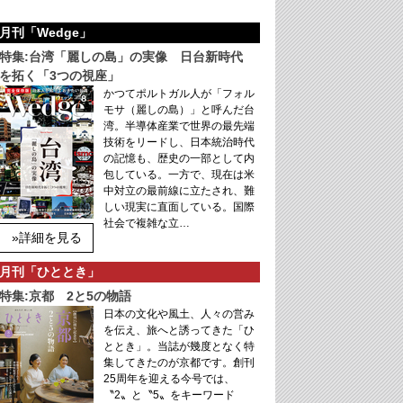
月刊「Wedge」
特集:台湾「麗しの島」の実像 日台新時代
を拓く「3つの視座」
かつてポルトガル人が「フォル
モサ（麗しの島）」と呼んだ台
湾。半導体産業で世界の最先端
技術をリードし、日本統治時代
の記憶も、歴史の一部として内
包している。一方で、現在は米
中対立の最前線に立たされ、難
しい現実に直面している。国際
社会で複雑な立…
»詳細を見る
月刊「ひととき」
特集:京都 2と5の物語
日本の文化や風土、人々の営み
を伝え、旅へと誘ってきた「ひ
ととき」。当誌が幾度となく特
集してきたのが京都です。創刊
25周年を迎える今号では、
〝2〟と〝5〟をキーワード