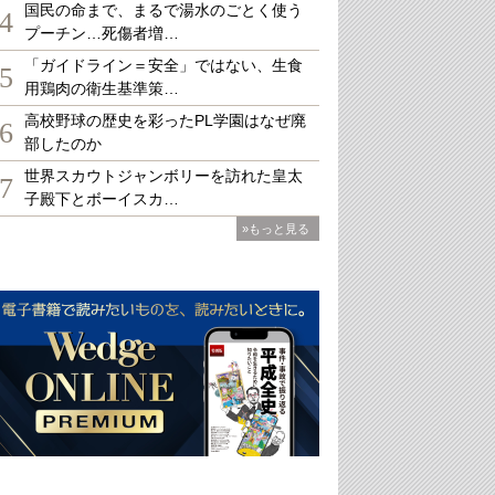
国民の命まで、まるで湯水のごとく使う
4
プーチン…死傷者増…
「ガイドライン＝安全」ではない、生食
5
用鶏肉の衛生基準策…
高校野球の歴史を彩ったPL学園はなぜ廃
6
部したのか
世界スカウトジャンボリーを訪れた皇太
7
子殿下とボーイスカ…
»もっと見る