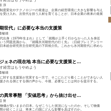
原 淳
制度変化やテクノロジーの発達は、企業の経営環境に大きな影響を与え
を受け入れ、次世代を担う人材を育てることが、日本企業の将来の発展
期世代」に必要な本当の支援策
森敏雄
代出身（1979年生まれ）として「就職が上手く行かなかった人を身近
いう問題意識から、『就職氷河期世代の行く先』（日経プレミアシリー
日本総合研究所主任研究員の下田裕介氏。これから氷河期世代に求めら
ジェネの現在地 本当に必要な支援策と…
す経営はもうやめよう
森敏雄
に対する支援策が充実する一方で、そこにたどり着くことができない人
援される側とする側の声から、今後、必要なことは何かを提示する。
の異常事態 「安値思考」から抜け出せ…
辺 努
て物価が安いままの日本。なぜこうした状況になったのか。そして物価
態が続くことは、将来この国にどんな影響を及ぼすのか。