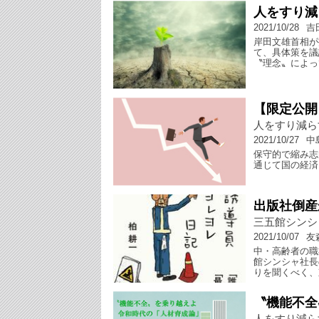
人をすり減
2021/10/28
吉
岸田文雄首相が
て、具体策を議
〝理念〟によっ
【限定公開
人をすり減ら
2021/10/27
中
保守的で縮み志
通じて国の経済
出版社倒産
三五館シンシ
2021/10/07
友
中・高齢者の職
館シンシャ社長
りを聞くべく、
〝機能不全
人をすり減ら