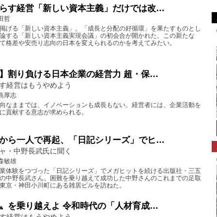
らす経営「新しい資本主義」だけでは改…
田哲
掲げる「新しい資本主義」。「成長と分配の好循環」を果たすものとし
論する「新しい資本主義実現会議」の初会合が開かれた。この新たな
て格差や安売り志向の日本を変えられるのかを考えてみたい。
】割り負ける日本企業の経営力 超・保…
す経営はもうやめよう
島厚志
向なままでは、イノベーションも成長もない。経営者には、企業活動を
に貢献する意志が求められる。
から一人で再起、「日記シリーズ」でヒ…
ャ・中野長武氏に聞く
森敏雄
業体験をつづった「日記シリーズ」でメガヒットを続ける出版社・三五
の中野長武さん。困難を乗り越えて成功した中野さんのこれまでの足取
東京・神田小川町にある雑居ビルを訪ねた。
〟を乗り越えよ 令和時代の「人材育成…
す経営はもうやめよう