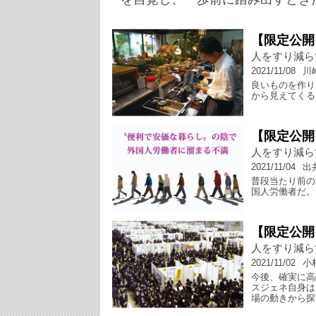
【限定公開
人をすり減ら
2021/11/08
川
良いものを作り
から見えてくる
【限定公開
人をすり減ら
2021/11/04
出
普段当たり前の
国人労働者だ。
【限定公開
人をすり減ら
2021/11/02
小
今後、確実に高
スジェネ自身は
場の動きから探