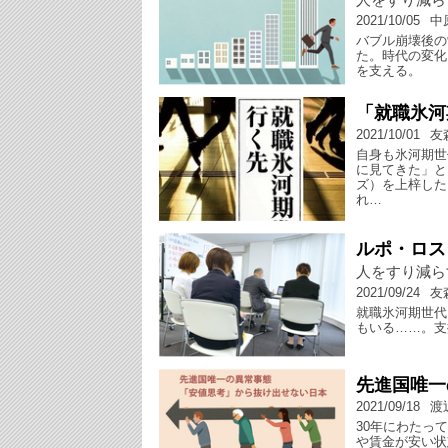
2021/10/05
中
バブル崩壊後の
た。時代の変化
を支える。
「就職氷河
2021/10/01
友
自身も氷河期世
に見てきた」と
ズ）を上梓した
れ…
ルポ・ロス
人をすり減ら
2021/09/24
友
就職氷河期世代
もいる……。支
先進国唯一
2021/09/18
渡
30年にわたっ
や賃金が安い状