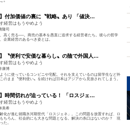
】付加価値の裏に〝戦略〟あり 「値決…
す経営はもうやめよう
崎隆司
、高く売る──。商売の基本を愚直に追求する経営者たち。彼らの哲学
、企業経営のあるべき姿とは。
】〝便利で安価な暮らし〟の陰で外国人…
す経営はもうやめよう
井康博
ように使っているコンビニや宅配。それを支えているのは留学生など外
このまま〝便利使い〟を続ければ日本はアジアから見放されてしまう。
】時間切れが迫っている！ 「ロスジェ…
す経営はもうやめよう
林美希
齢化が進む就職氷河期世代「ロスジェネ」。この問題を放置すれば、ロ
もちろん、社会的にも大きな問題となる。解決の糸口はないのか？ 現
った。