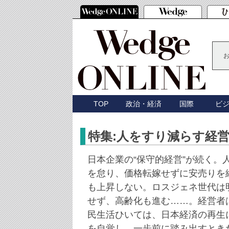
TOP
政治・経済
国際
ビ
特集:人をすり減らす経
日本企業の“保守的経営”が続く。
を怠り、価格転嫁せずに安売りを
も上昇しない。ロスジェネ世代は
せず、高齢化も進む……。経営者
民生活ひいては、日本経済の再生
を自覚し、一歩前に踏み出すとき