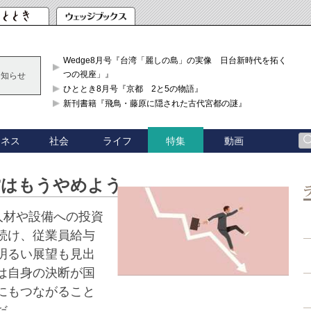
Wedge8月号『台湾「麗しの島」の実像 日台新時代を拓く「3
つの視座」』
お知らせ
ひととき8月号『京都 2と5の物語』
新刊書籍『飛鳥・藤原に隠された古代宮都の謎』
ジネス
社会
ライフ
動画
特集
営はもうやめよう
人材や設備への投資
続け、従業員給与
明るい展望も見出
は自身の決断が国
にもつながること
だ。