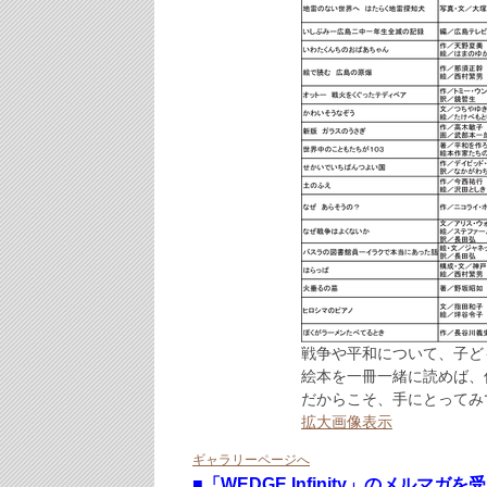
戦争や平和について、子ど
絵本を一冊一緒に読めば、
だからこそ、手にとってみ
拡大画像表示
ギャラリーページへ
■
「WEDGE Infinity」のメルマガ