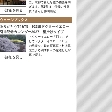
に、京都で新たな旅の物語を紡
ぎます。第1部は、俳優の常盤
»詳細を見る
貴子さんと仲間由紀…
ウェッジブックス
ありがとうT4&T5 923形ドクターイエロー
引退記念カレンダー2027 壁掛けタイプ
ドクターイエロー「T4」、そ
してドクターイエロー「T5」
の勇姿を、鉄道写真家・村上悠
太による四季折々の厳選した写
真で綴る。
»詳細を見る