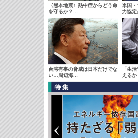
〈熊本地震〉熱中症からどう命
米国・
を守るか？…
力協定
台湾有事の脅威は日本だけでな
「生活
い…周辺海…
えるか
特集