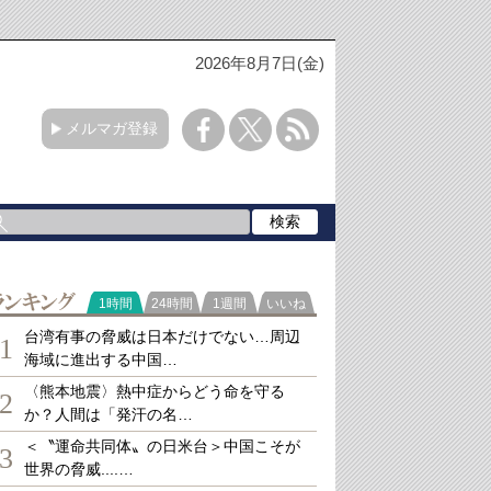
2026年8月7日(金)
メルマガ登録
ランキング
1時間
24時間
1週間
いいね
台湾有事の脅威は日本だけでない…周辺
1
海域に進出する中国…
〈熊本地震〉熱中症からどう命を守る
2
か？人間は「発汗の名…
＜〝運命共同体〟の日米台＞中国こそが
3
世界の脅威....…