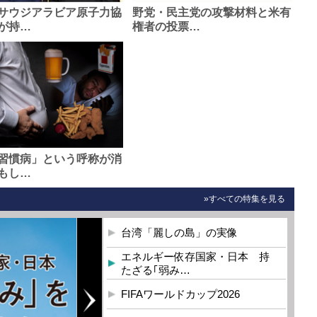
サウジアラビア原子力協
野党・民主党の攻撃材料と米有
が持…
権者の投票…
習慣病」という呼称が消
もし…
»すべての特集を見る
台湾「麗しの島」の実像
エネルギー依存国家・日本 持
たざる｢弱み…
FIFAワールドカップ2026