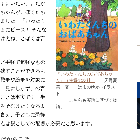
しょにいたい」。だか
あちゃんが、ぼくたち
れました。「いわたく
ょにピース！ そんな
んけえね」とぼくは言
ど手軽で気軽なもの
、残すことができるも
『いわたくんちのおばあちゃ
。戦争や紛争を対象に
ん』（主婦の友社）
天野夏
美 著 はまのゆか イラス
は一見にしかず」の言
ト
ることは事実です。半
こちらも実話に基づく物
目をそむけたくなるよ
語。
は言え、子どもに恐怖
の点は親としての配慮が必要だと思います。
子だからこそ