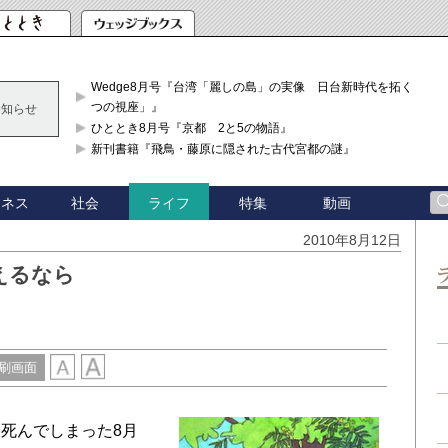
Wedge8月号『台湾「麗しの島」の実像 日台新時代を拓く「3
つの視座」』
お知らせ
ひととき8月号『京都 2と5の物語』
新刊書籍『飛鳥・藤原に隠された古代宮都の謎』
ジネス
社会
特集
動画
ライフ
2010年8月12日
えるなら
刷画面
死んでしまった8月