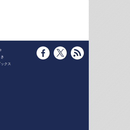
e
とき
ブックス