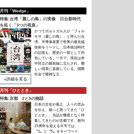
月刊「Wedge」
特集:台湾「麗しの島」の実像 日台新時代
を拓く「3つの視座」
かつてポルトガル人が「フォル
モサ（麗しの島）」と呼んだ台
湾。半導体産業で世界の最先端
技術をリードし、日本統治時代
の記憶も、歴史の一部として内
包している。一方で、現在は米
中対立の最前線に立たされ、難
しい現実に直面している。国際
社会で複雑な立…
»詳細を見る
月刊「ひととき」
特集:京都 2と5の物語
日本の文化や風土、人々の営み
を伝え、旅へと誘ってきた「ひ
ととき」。当誌が幾度となく特
集してきたのが京都です。創刊
25周年を迎える今号では、
〝2〟と〝5〟をキーワード