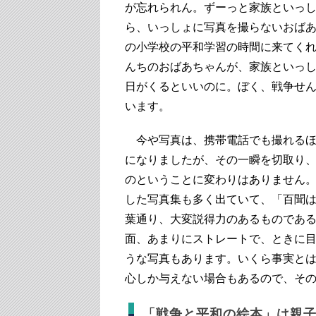
が忘れられん。ずーっと家族といっ
ら、いっしょに写真を撮らないおば
の小学校の平和学習の時間に来てく
んちのおばあちゃんが、家族といっし
日がくるといいのに。ぼく、戦争せ
います。
今や写真は、携帯電話でも撮れるほ
になりましたが、その一瞬を切取り
のということに変わりはありません
した写真集も多く出ていて、「百聞
葉通り、大変説得力のあるものであ
面、あまりにストレートで、ときに
うな写真もあります。いくら事実と
心しか与えない場合もあるので、そ
「戦争と平和の絵本」は親