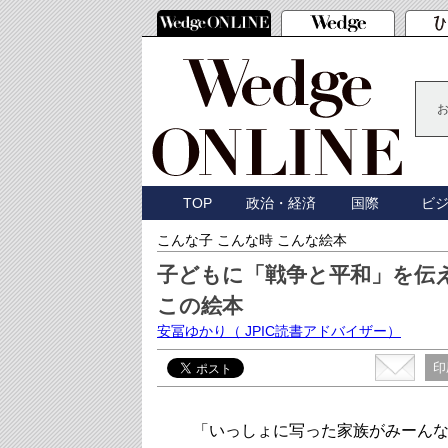
TOP
政治・経済
国際
ビ
こんな子 こんな時 こんな絵本
子どもに「戦争と平和」を伝
この絵本
安冨ゆかり
（ JPIC読書アドバイザー）
印
「いっしょに写った家族がみーんな