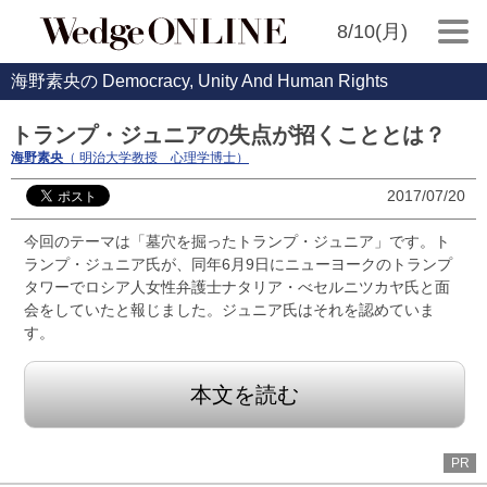
8/10(月)
海野素央の Democracy, Unity And Human Rights
トランプ・ジュニアの失点が招くこととは？
海野素央
（ 明治大学教授 心理学博士）
2017/07/20
今回のテーマは「墓穴を掘ったトランプ・ジュニア」です。ト
ランプ・ジュニア氏が、同年6月9日にニューヨークのトランプ
タワーでロシア人女性弁護士ナタリア・べセルニツカヤ氏と面
会をしていたと報じました。ジュニア氏はそれを認めていま
す。
本文を読む
PR