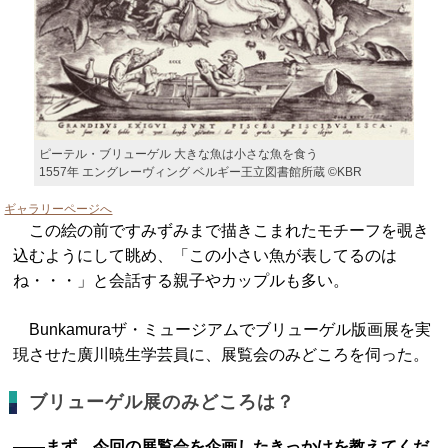
ピーテル・ブリューゲル 大きな魚は小さな魚を食う
1557年 エングレーヴィング ベルギー王立図書館所蔵 ©KBR
ギャラリーページへ
この絵の前ですみずみまで描きこまれたモチーフを覗き
込むようにして眺め、「この小さい魚が表してるのは
ね・・・」と会話する親子やカップルも多い。
Bunkamuraザ・ミュージアムでブリューゲル版画展を実
現させた廣川暁生学芸員に、展覧会のみどころを伺った。
ブリューゲル展のみどころは？
――まず、今回の展覧会を企画したきっかけを教えてくだ