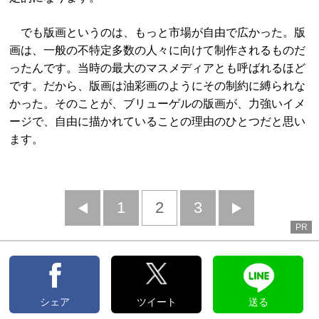
でも版画というのは、もっと市場が自由で広かった。版
画は、一般の不特定多数の人々に向けて制作されるものだ
ったんです。当時の最大のマスメディアとも呼ばれるほど
です。だから、版画は油彩画のようにその制約に縛られな
かった。そのことが、ブリューゲルの版画が、力強いイメ
ージで、自由に描かれていることの理由のひとつだと思い
ます。
前
1
2
3
次
PR
へ
へ
シェア
ツイート
送る