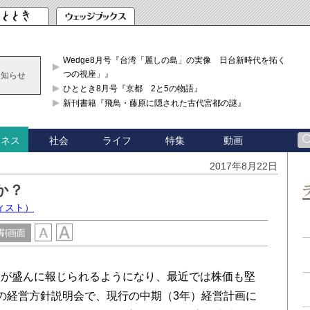
Wedge8月号『台湾「麗しの島」の実像 日台新時代を拓く「3
つの視座」』
お知らせ
ひととき8月号『京都 2と5の物語』
新刊書籍『飛鳥・藤原に隠された古代宮都の謎』
社会
ライフ
特集
動画
ジネス
2017年8月22日
か？
ィスト）
刷画面
が盛んに報じられるようになり、最近では株価も堅
の経営方針説明会で、現行の中期（3年）経営計画に