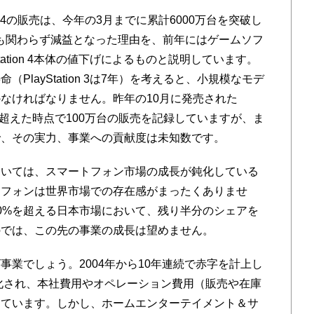
on 4の販売は、今年の3月までに累計6000万台を突破し
にも関わらず減益となった理由を、前年にはゲームソフ
tation 4本体の値下げによるものと説明しています。
layStation 3は7年）を考えると、小規模なモデ
なければなりません。昨年の10月に発売された
年を少し超えた時点で100万台の販売を記録していますが、ま
で、その実力、事業への貢献度は未知数です。
いては、スマートフォン市場の成長が鈍化している
トフォンは世界市場での存在感がまったくありませ
0%を超える日本市場において、残り半分のシェアを
のでは、この先の事業の成長は望めません。
業でしょう。2004年から10年連続で赤字を計上し
社化され、本社費用やオペレーション費用（販売や在庫
じています。しかし、ホームエンターテイメント＆サ