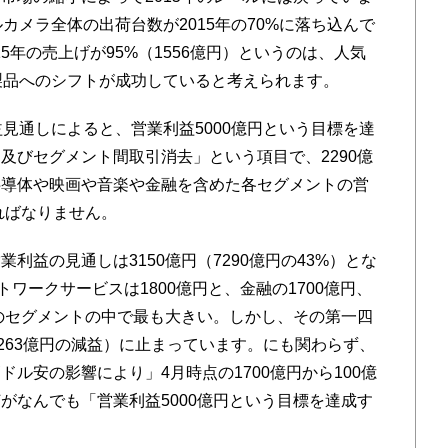
カメラ全体の出荷台数が2015年の70%に落ち込んで
15年の売上げが95%（1556億円）というのは、人気
の製品へのシフトが成功していると考えられます。
見通しによると、営業利益5000億円という目標を達
及びセグメント間取引消去」という項目で、2290億
半導体や映画や音楽や金融を含めた各セグメントの営
ればなりません。
益の見通しは3150億円（7290億円の43%）とな
ワークサービスは1800億円と、金融の1700億円、
てのセグメントの中で最も大きい。しかし、その第一四
263億円の減益）に止まっています。にも関わらず、
゙ル安の影響により」4月時点の1700億円から100億
がなんでも「営業利益5000億円という目標を達成す