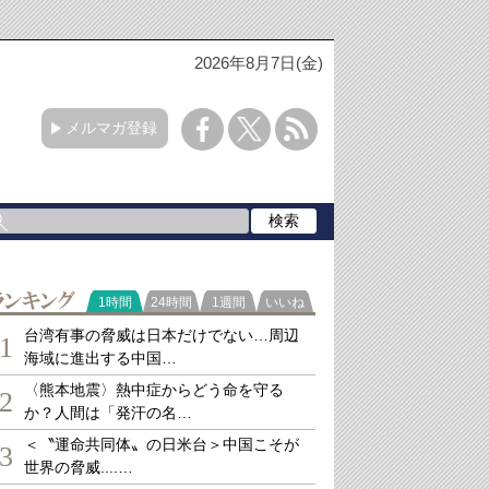
2026年8月7日(金)
メルマガ登録
ランキング
1時間
24時間
1週間
いいね
台湾有事の脅威は日本だけでない…周辺
1
海域に進出する中国…
〈熊本地震〉熱中症からどう命を守る
2
か？人間は「発汗の名…
＜〝運命共同体〟の日米台＞中国こそが
3
世界の脅威....…