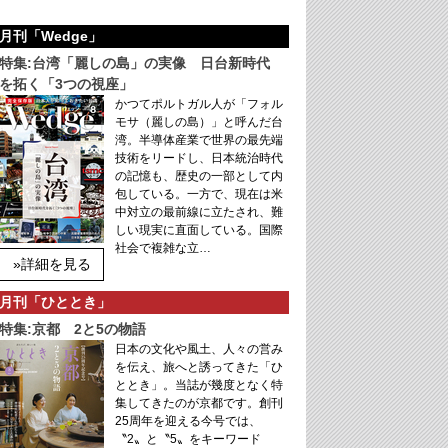
月刊「Wedge」
特集:台湾「麗しの島」の実像 日台新時代
を拓く「3つの視座」
かつてポルトガル人が「フォル
モサ（麗しの島）」と呼んだ台
湾。半導体産業で世界の最先端
技術をリードし、日本統治時代
の記憶も、歴史の一部として内
包している。一方で、現在は米
中対立の最前線に立たされ、難
しい現実に直面している。国際
社会で複雑な立…
»詳細を見る
月刊「ひととき」
特集:京都 2と5の物語
日本の文化や風土、人々の営み
を伝え、旅へと誘ってきた「ひ
ととき」。当誌が幾度となく特
集してきたのが京都です。創刊
25周年を迎える今号では、
〝2〟と〝5〟をキーワード