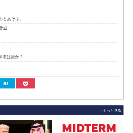
ぶとあそぶ』
脅威
覇者は誰か？
»もっと見る