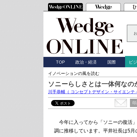
TOP
政治・経済
国際
ビ
イノベーションの風を読む
ソニーらしさとは一体何なの
川手恭輔
（ コンセプトデザイン・サイエンテ
印
今年に入ってから「ソニーの復活」
調に推移しています。平井社長は5月