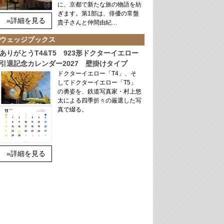
に、京都で新たな旅の物語を紡
ぎます。第1部は、俳優の常盤
»詳細を見る
貴子さんと仲間由紀…
ウェッジブックス
ありがとうT4&T5 923形ドクターイエロー
引退記念カレンダー2027 壁掛けタイプ
ドクターイエロー「T4」、そ
してドクターイエロー「T5」
の勇姿を、鉄道写真家・村上悠
太による四季折々の厳選した写
真で綴る。
»詳細を見る