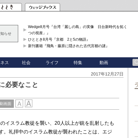
Wedge8月号『台湾「麗しの島」の実像 日台新時代を拓く「3
つの視座」』
お知らせ
ひととき8月号『京都 2と5の物語』
新刊書籍『飛鳥・藤原に隠された古代宮都の謎』
ジネス
社会
ライフ
特集
動画
2017年12月27日
に必要なこと
刷画面
のイスラム教徒を襲い、20人以上が銃を乱射したも
ます。礼拝中のイスラム教徒が襲われたことは、エジ