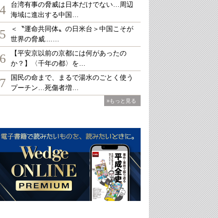
台湾有事の脅威は日本だけでない…周辺
4
海域に進出する中国…
＜〝運命共同体〟の日米台＞中国こそが
5
世界の脅威....…
【平安京以前の京都には何があったの
6
か？】〈千年の都〉を…
国民の命まで、まるで湯水のごとく使う
7
プーチン…死傷者増…
»もっと見る