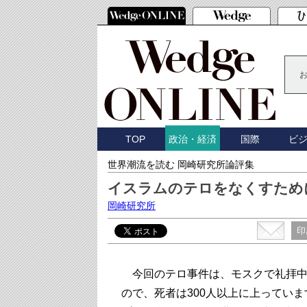
TOP
国際
ビ
政治・経済
世界潮流を読む 岡崎研究所論評集
イスラムのテロをなくすため
岡崎研究所
印
今回のテロ事件は、モスクで礼拝中
ので、死者は300人以上に上ってい