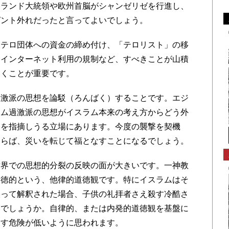
オランド大統領や欧州首脳がシャンゼリゼを行進し、
ピント外れだったと言ってよいでしょう。
テロ団体への資金の締め付け、「テロリスト」の移
、インターネット利用の規制など、すべきことが山積
いくことが重要です。
激派の思想を論駁（
ろんばく
）することです。エジ
ラム過激派の思想がイスラム本来の考え方からどう外
、を指摘しうる立場にあります。今度の襲撃を契機
ならば、災いを転じて福となすことになるでしょう。
界での思想的分裂の反映の面が大きいです。一神教
道徳的という、他律的道徳観です。特にイスラムはそ
誤って解釈された場合、子供の礼拝者さえ殺す冷酷さ
いでしょうか。自律的、または内発的道徳観を基盤に
冒す危険が低いように思われます。