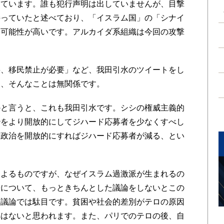
えています。誰も犯行声明は出していませんが、目撃
持っていたと述べており、「イスラム国」の「シナイ
る可能性が高いです。アルカイダ系組織は今回の攻撃
、移民禁止が必要」など、我田引水のツイートをし
に、そんなことは無関係です。
と言うと、これも我田引水です。シシの権威主義的
治をより開放的にしてジハード応募者を少なくすべし
と政治を開放的にすればジハード応募者が減る、とい
よるものですが、なぜイスラム過激派が生まれるの
景について、もっときちんとした議論をしないとこの
の議論では駄目です。貧困や社会的差別がテロの原因
拠はないと思われます。また、パリでのテロの後、自