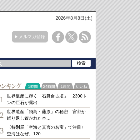
2026年8月8日(土)
メルマガ登録
ランキング
1時間
24時間
1週間
いいね
世界遺産に輝く「石舞台古墳」 2300ト
1
ンの巨石が露出…
世界遺産「飛鳥・藤原」の秘密 宮都が
2
繰り返し置かれた本…
〈特別展「空海と真言の名宝」で注目〉
3
空海はなぜ、120…