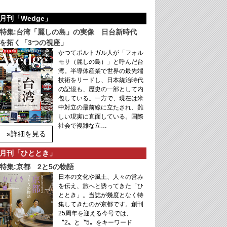
月刊「Wedge」
特集:台湾「麗しの島」の実像 日台新時代
を拓く「3つの視座」
かつてポルトガル人が「フォル
モサ（麗しの島）」と呼んだ台
湾。半導体産業で世界の最先端
技術をリードし、日本統治時代
の記憶も、歴史の一部として内
包している。一方で、現在は米
中対立の最前線に立たされ、難
しい現実に直面している。国際
社会で複雑な立…
»詳細を見る
月刊「ひととき」
特集:京都 2と5の物語
日本の文化や風土、人々の営み
を伝え、旅へと誘ってきた「ひ
ととき」。当誌が幾度となく特
集してきたのが京都です。創刊
25周年を迎える今号では、
〝2〟と〝5〟をキーワード