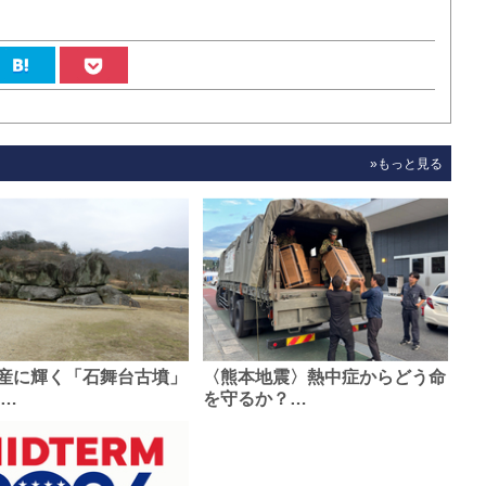
»もっと見る
産に輝く「石舞台古墳」
〈熊本地震〉熱中症からどう命
0…
を守るか？…