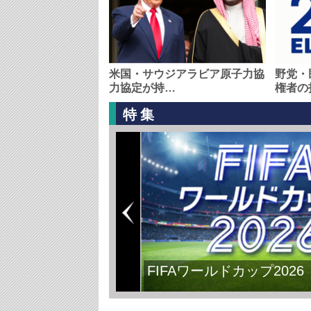
米国・サウジアラビア原子力協
野党・
力協定が持…
権者の
特集
FIFAワールドカップ2026