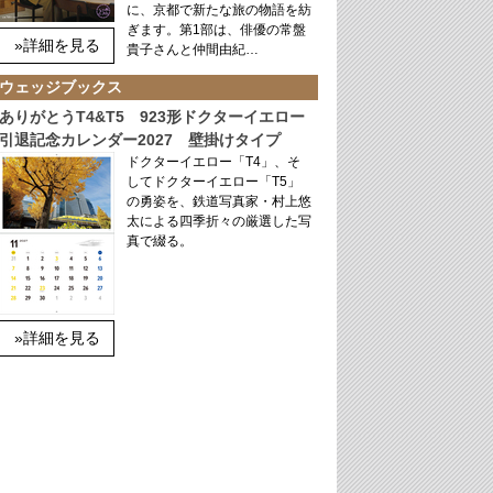
に、京都で新たな旅の物語を紡
ぎます。第1部は、俳優の常盤
»詳細を見る
貴子さんと仲間由紀…
ウェッジブックス
ありがとうT4&T5 923形ドクターイエロー
引退記念カレンダー2027 壁掛けタイプ
ドクターイエロー「T4」、そ
してドクターイエロー「T5」
の勇姿を、鉄道写真家・村上悠
太による四季折々の厳選した写
真で綴る。
»詳細を見る