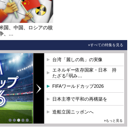
米国、中国、ロシアの核
争、…
»すべての特集を見る
台湾「麗しの島」の実像
エネルギー依存国家・日本 持
たざる｢弱み…
FIFAワールドカップ2026
日本主導で平和の再構築を
造船立国ニッポンへ
»もっと見る