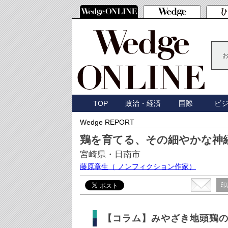
TOP
政治・経済
国際
ビ
Wedge REPORT
鶏を育てる、その細やかな神
宮崎県・日南市
藤原章生
（ ノンフィクション作家）
印
【コラム】みやざき地頭鶏