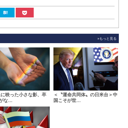
»もっと見る
像に映った小さな影、卒
＜〝運命共同体〟の日米台＞中
がな…
国こそが世…