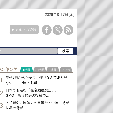
2026年8月7日(金)
メルマガ登録
ランキング
1時間
24時間
1週間
いいね
早朝5時からキャラ弁作りなんてあり得
1
ない……中国のお母…
日本でも進む「在宅勤務廃止」、
2
GMO・熊谷代表の投稿で…
＜〝運命共同体〟の日米台＞中国こそが
3
世界の脅威....…