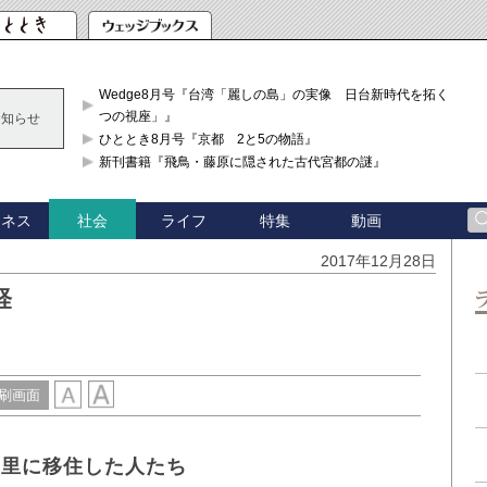
Wedge8月号『台湾「麗しの島」の実像 日台新時代を拓く「3
つの視座」』
お知らせ
ひととき8月号『京都 2と5の物語』
新刊書籍『飛鳥・藤原に隠された古代宮都の謎』
ジネス
ライフ
特集
動画
社会
2017年12月28日
経
刷画面
の里に移住した人たち