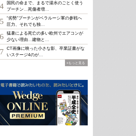
国民の命まで、まるで湯水のごとく使う
4
プーチン…死傷者増…
“劣勢”プーチンがベラルーシ軍の参戦へ
5
圧力、それでも独…
猛暑による死亡の多い欧州でエアコンが
6
少ない理由…建物と…
CT画像に映った小さな影、卒業証書がな
7
いステージ4のが…
»もっと見る