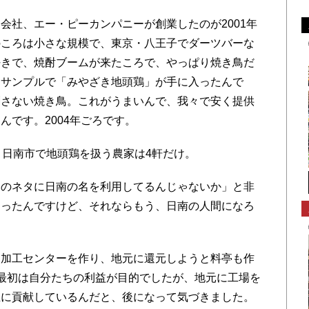
社、エー・ピーカンパニーが創業したのが2001年
のころは小さな規模で、東京・八王子でダーツバーな
好きで、焼酎ブームが来たころで、やっぱり焼き鳥だ
まサンプルで「みやざき地頭鶏」が手に入ったんで
刺さない焼き鳥。これがうまいんで、我々で安く提供
んです。2004年ごろです。
日南市で地頭鶏を扱う農家は4軒だけ。
のネタに日南の名を利用してるんじゃないか」と非
あったんですけど、それならもう、日南の人間になろ
加工センターを作り、地元に還元しようと料亭も作
最初は自分たちの利益が目的でしたが、地元に工場を
生に貢献しているんだと、後になって気づきました。