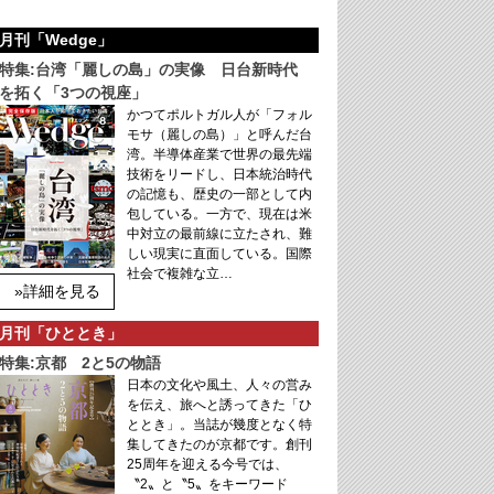
月刊「Wedge」
特集:台湾「麗しの島」の実像 日台新時代
を拓く「3つの視座」
かつてポルトガル人が「フォル
モサ（麗しの島）」と呼んだ台
湾。半導体産業で世界の最先端
技術をリードし、日本統治時代
の記憶も、歴史の一部として内
包している。一方で、現在は米
中対立の最前線に立たされ、難
しい現実に直面している。国際
社会で複雑な立…
»詳細を見る
月刊「ひととき」
特集:京都 2と5の物語
日本の文化や風土、人々の営み
を伝え、旅へと誘ってきた「ひ
ととき」。当誌が幾度となく特
集してきたのが京都です。創刊
25周年を迎える今号では、
〝2〟と〝5〟をキーワード