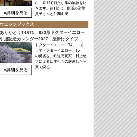
に、京都で新たな旅の物語を紡
ぎます。第1部は、俳優の常盤
»詳細を見る
貴子さんと仲間由紀…
ウェッジブックス
ありがとうT4&T5 923形ドクターイエロー
引退記念カレンダー2027 壁掛けタイプ
ドクターイエロー「T4」、そ
してドクターイエロー「T5」
の勇姿を、鉄道写真家・村上悠
太による四季折々の厳選した写
真で綴る。
»詳細を見る