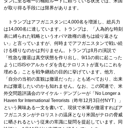
タンに至る唯一の補給ルートに頼っている状況では、米国
が取り得る手段には限界があります。
トランプはアフガニスタンに4,000名を増派し、総兵力
は14,000名に達しています。トランプは、「人為的な時刻
表に縛られた戦略というオバマ政権の過ちは繰り返さな
い」と言っていますが、何時までアフガニスタンで戦い続
ける積りなのかは判りません。トランプは8月の演説で
「性急な撤退は真空状態を作り出し、9/11の前に起こった
ようにISISやアルカイダを含むテロリストが直ちにこれを
埋める」ことを戦争継続の目的に挙げています。他方、
「自分の当初の直観は撤退だった」とも述べており、出来
れば撤退したいのかも知れません。なお、この関連で、米
外交問題評議会のマイケル・デンプシーが「No Longer a
Haven for International Terrorists（昨年12月3日付NYT）」
という興味ある一文を書いて、現状で米軍が撤退すればア
フガニスタンがテロリストの温床となり米国がテロの脅威
に晒されるという従来の常識に疑問を提起しています。同