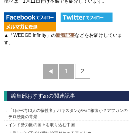
論説は、1月11日付け本欄でも紹介しています。
▲「WEDGE Infinity」の
新着記事
などをお届けしていま
す。
前
1
2
へ
編集部おすすめの関連記事
「1日平均10人の犠牲者」パキスタンが米に報復か？アフガンの
テロ続発の背景
インド勢力圏の国々を取り込む中国
トランプの下で分断に拍車がかかるアメリカ