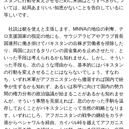
スタンに行動を変えさせるために米国はどうすべきかにつ
いては、結局あまりいい知恵がないことを告白しているに
等しいです。
社説は梃を使えと主張します。MNNAの地位の剥奪、テ
ロ支援国家の指定の他にも、サウジアラビアやアラブ首長
国連邦に働き掛けてパキスタンの出稼ぎ労働者を排除した
り、両国におけるタリバンの資金集めを止めさせたり、と
いった手段は考えられるかも知れません。しかし、そうい
った手段も、次のような理由から、基本的にはパキスタン
の行動を変えさせることにはならないでしょう。すなわ
ち、いずれ米軍がアフガニスタンから撤退すれば国内で紛
争が生ずるかも知れず、あるいは和平に向けて国内の勢力
間の権力分有の政治協議が始まることがあるかも知れませ
んが、そういう事態を見据えれば、息のかかった手駒を温
存しておくことがパキスタンにとって当然の戦略となりま
す。いずれにしろ、アフガニスタンの戦争の継続をカラチ
港からペシャワルを経由、カイバル峠を越えてアフガニス