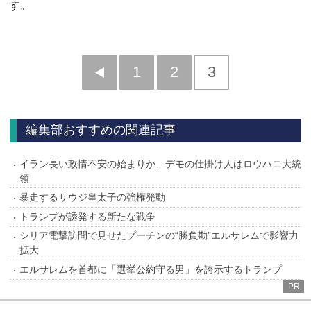
す。
前
1
2
3
へ
編集部おすすめの関連記事
イラン長い政情不安の始まりか、デモの仕掛け人はロウハニ大統
領
暴走するサウジ皇太子の強権発動
トランプが誘発する新たな戦争
シリア電撃訪問で見せたプーチンの“勝負勘”エルサレムで影響力
拡大
エルサレムを首都に「選挙公約守る男」を誇示するトランプ
PR