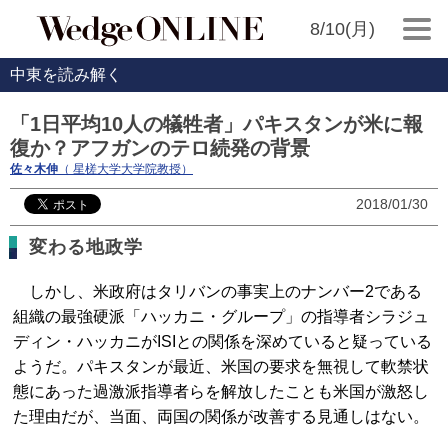
8/10(月)
中東を読み解く
「1日平均10人の犠牲者」パキスタンが米に報
復か？アフガンのテロ続発の背景
佐々木伸
（ 星槎大学大学院教授）
2018/01/30
変わる地政学
しかし、米政府はタリバンの事実上のナンバー2である
組織の最強硬派「ハッカニ・グループ」の指導者シラジュ
ディン・ハッカニがISIとの関係を深めていると疑っている
ようだ。パキスタンが最近、米国の要求を無視して軟禁状
態にあった過激派指導者らを解放したことも米国が激怒し
た理由だが、当面、両国の関係が改善する見通しはない。