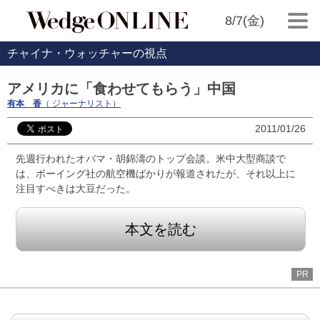
8/7(金)
チャイナ・ウォッチャーの視点
アメリカに「食わせてもらう」中国
有本 香
（ ジャーナリスト）
2011/01/26
先週行われたオバマ・胡錦濤のトップ会談。米中大型商談で
は、ボーイング社の航空機ばかりが報道されたが、それ以上に
注目すべきは大豆だった。
本文を読む
PR