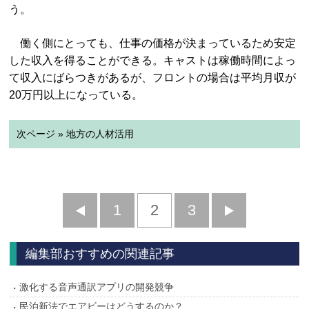
う。
働く側にとっても、仕事の価格が決まっているため安定
した収入を得ることができる。キャストは稼働時間によっ
て収入にばらつきがあるが、フロントの場合は平均月収が
20万円以上になっている。
次ページ » 地方の人材活用
前
1
2
3
次
へ
へ
編集部おすすめの関連記事
激化する音声通訳アプリの開発競争
民泊新法でエアビーはどうするのか？