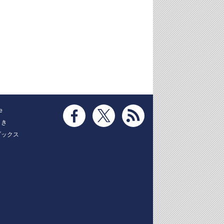
e
とき
ブックス