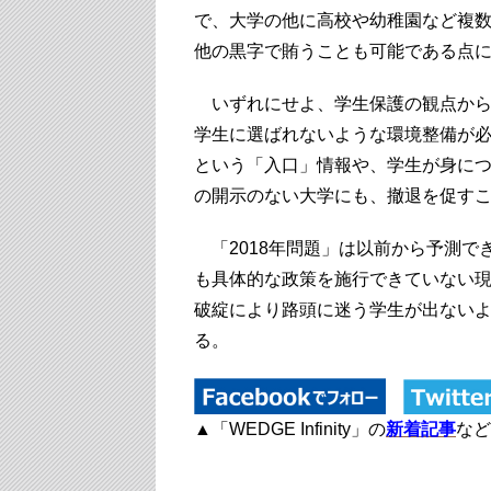
で、大学の他に高校や幼稚園など複
他の黒字で賄うことも可能である点
いずれにせよ、学生保護の観点から
学生に選ばれないような環境整備が
という「入口」情報や、学生が身に
の開示のない大学にも、撤退を促す
「2018年問題」は以前から予測で
も具体的な政策を施行できていない
破綻により路頭に迷う学生が出ない
る。
▲「WEDGE Infinity」の
新着記事
など