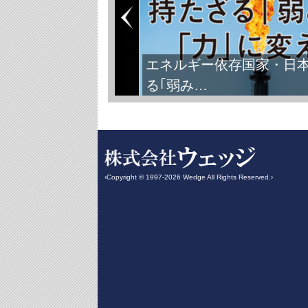
FIFAワールドカップ2026
‹Copyright © 1997-2026 Wedge All Rights Reserved.›