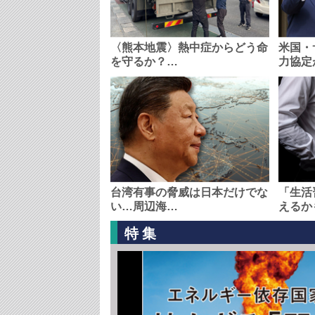
〈熊本地震〉熱中症からどう命
米国・
を守るか？…
力協定
台湾有事の脅威は日本だけでな
「生活
い…周辺海…
えるか
特集