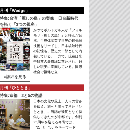
月刊「Wedge」
特集:台湾「麗しの島」の実像 日台新時代
を拓く「3つの視座」
かつてポルトガル人が「フォル
モサ（麗しの島）」と呼んだ台
湾。半導体産業で世界の最先端
技術をリードし、日本統治時代
の記憶も、歴史の一部として内
包している。一方で、現在は米
中対立の最前線に立たされ、難
しい現実に直面している。国際
社会で複雑な立…
»詳細を見る
月刊「ひととき」
特集:京都 2と5の物語
日本の文化や風土、人々の営み
を伝え、旅へと誘ってきた「ひ
ととき」。当誌が幾度となく特
集してきたのが京都です。創刊
25周年を迎える今号では、
〝2〟と〝5〟をキーワード