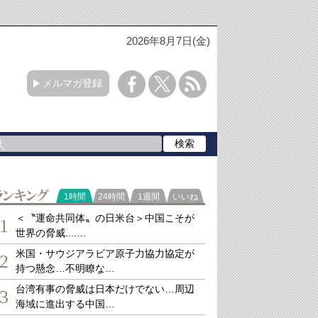
2026年8月7日(金)
メルマガ登録
ランキング
1時間
24時間
1週間
いいね
＜〝運命共同体〟の日米台＞中国こそが
1
世界の脅威....…
米国・サウジアラビア原子力協力協定が
2
持つ懸念…不明瞭な…
台湾有事の脅威は日本だけでない…周辺
3
海域に進出する中国…