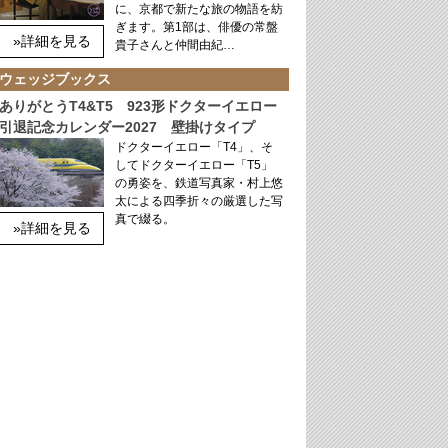
に、京都で新たな旅の物語を紡
ぎます。第1部は、俳優の常盤
»詳細を見る
貴子さんと仲間由紀…
ウェッジブックス
ありがとうT4&T5 923形ドクターイエロー
引退記念カレンダー2027 壁掛けタイプ
ドクターイエロー「T4」、そ
してドクターイエロー「T5」
の勇姿を、鉄道写真家・村上悠
太による四季折々の厳選した写
真で綴る。
»詳細を見る