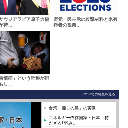
サウジアラビア原子力協
野党・民主党の攻撃材料と米有
が持…
権者の投票…
習慣病」という呼称が消
もし…
»すべての特集を見る
台湾「麗しの島」の実像
エネルギー依存国家・日本 持
たざる｢弱み…