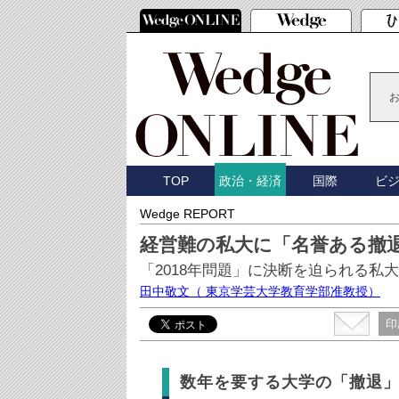
TOP
国際
ビ
政治・経済
Wedge REPORT
経営難の私大に「名誉ある撤
「2018年問題」に決断を迫られる私大
田中敬文
（ 東京学芸大学教育学部准教授）
印
数年を要する大学の「撤退