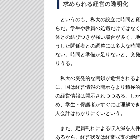
求められる経営の透明化
というのも、私大の設立に時間と資
らだ。学生や教員の処遇だけではな
体との結びつきが強い場合が多く、
うした関係者との調整には多大な時
ない。時間と準備が足りないと、突
りうる。
私大の突発的な閉鎖が危惧されるよ
に、国は経営情報の開示をより積極的
の経営情報は開示されつつある。し
め、学生・保護者がすぐには理解で
人会計はわかりにくいという。
また、定員割れによる収入減を人件
あるから、経営状況は経常収支の継