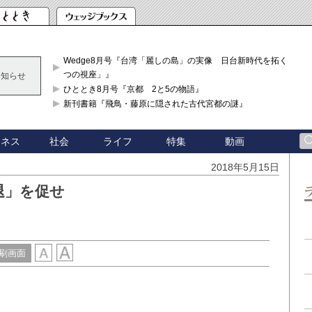
Wedge8月号『台湾「麗しの島」の実像 日台新時代を拓く「3
つの視座」』
お知らせ
ひととき8月号『京都 2と5の物語』
新刊書籍『飛鳥・藤原に隠された古代宮都の謎』
ジネス
社会
ライフ
特集
動画
2018年5月15日
退」を促せ
刷画面
」