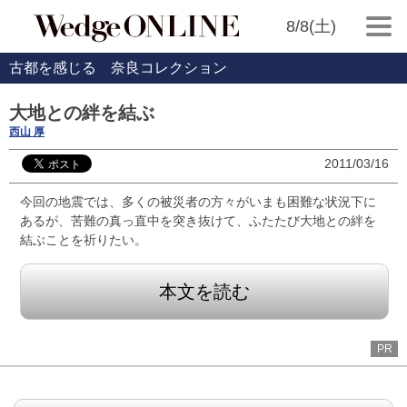
8/8(土)
古都を感じる 奈良コレクション
大地との絆を結ぶ
西山 厚
2011/03/16
今回の地震では、多くの被災者の方々がいまも困難な状況下に
あるが、苦難の真っ直中を突き抜けて、ふたたび大地との絆を
結ぶことを祈りたい。
本文を読む
PR