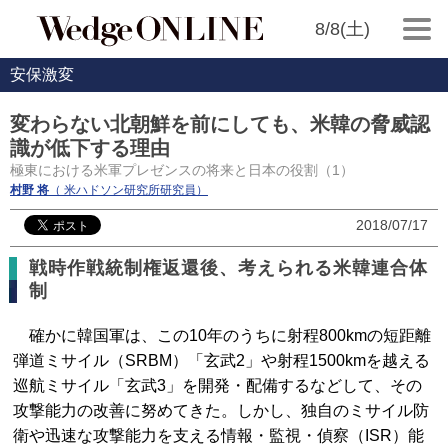
8/8(土)
安保激変
変わらない北朝鮮を前にしても、米韓の脅威認
識が低下する理由
極東における米軍プレゼンスの将来と日本の役割（1）
村野 将
（ 米ハドソン研究所研究員）
2018/07/17
戦時作戦統制権返還後、考えられる米韓連合体
制
確かに韓国軍は、この10年のうちに射程800kmの短距離
弾道ミサイル（SRBM）「玄武2」や射程1500kmを越える
巡航ミサイル「玄武3」を開発・配備するなどして、その
攻撃能力の改善に努めてきた。しかし、独自のミサイル防
衛や迅速な攻撃能力を支える情報・監視・偵察（ISR）能