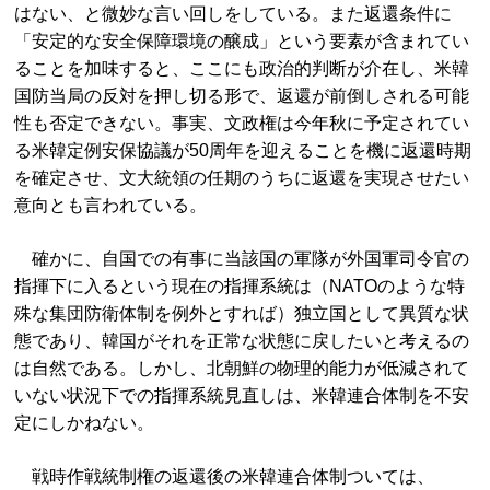
はない、と微妙な言い回しをしている。また返還条件に
「安定的な安全保障環境の醸成」という要素が含まれてい
ることを加味すると、ここにも政治的判断が介在し、米韓
国防当局の反対を押し切る形で、返還が前倒しされる可能
性も否定できない。事実、文政権は今年秋に予定されてい
る米韓定例安保協議が50周年を迎えることを機に返還時期
を確定させ、文大統領の任期のうちに返還を実現させたい
意向とも言われている。
確かに、自国での有事に当該国の軍隊が外国軍司令官の
指揮下に入るという現在の指揮系統は（NATOのような特
殊な集団防衛体制を例外とすれば）独立国として異質な状
態であり、韓国がそれを正常な状態に戻したいと考えるの
は自然である。しかし、北朝鮮の物理的能力が低減されて
いない状況下での指揮系統見直しは、米韓連合体制を不安
定にしかねない。
戦時作戦統制権の返還後の米韓連合体制ついては、