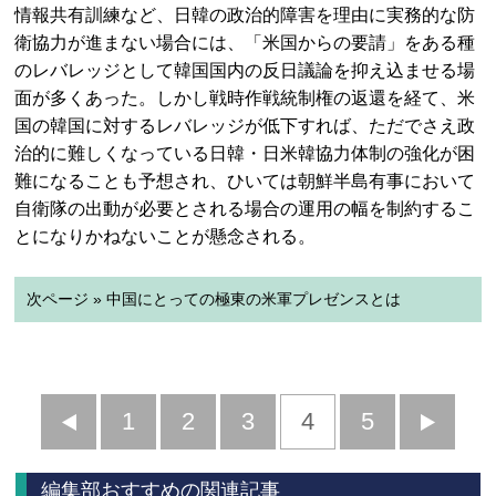
情報共有訓練など、日韓の政治的障害を理由に実務的な防
衛協力が進まない場合には、「米国からの要請」をある種
のレバレッジとして韓国国内の反日議論を抑え込ませる場
面が多くあった。しかし戦時作戦統制権の返還を経て、米
国の韓国に対するレバレッジが低下すれば、ただでさえ政
治的に難しくなっている日韓・日米韓協力体制の強化が困
難になることも予想され、ひいては朝鮮半島有事において
自衛隊の出動が必要とされる場合の運用の幅を制約するこ
とになりかねないことが懸念される。
次ページ » 中国にとっての極東の米軍プレゼンスとは
前
1
2
3
4
5
へ
へ
編集部おすすめの関連記事