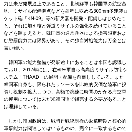
力は未だ発展途上であること、北朝鮮軍も韓国軍の航空基
地・ミサイル配備拠点などを射程に収める300mm多連装ロ
ケット砲「KN-09」等の新兵器を開発・配備しはじめたこ
と、それに加え核と弾道ミサイルの強化を続けていること
などを踏まえると、韓国軍の通常兵器による損害限定およ
び懲罰能力には限界があり、その独自対処能力は万全とは
言い難い。
韓国軍の能力整備が発展途上にあることは米国も認識し
ており、2017年には、在韓米軍自ら高高度ミサイル防衛シ
ステム「THAAD」の展開・配備を前倒ししている。また
韓国軍自身も、限られたリソースを比較的安価な陸軍に投
資し役割を拡大しつつ、高額で演練に時間のかかる海空軍
の運用については未だ米韓同盟で補完する必要があること
は理解している。
しかし韓国政府は、戦時作戦統制権の返還時期と核心的
軍事能力は関連してはいるものの、完全に一致するもので