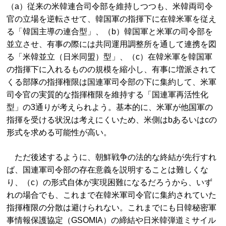
（a）従来の米韓連合司令部を維持しつつも、米韓両司令
官の立場を逆転させて、韓国軍の指揮下に在韓米軍を従え
る「韓国主導の連合型」、（b）韓国軍と米軍の司令部を
並立させ、有事の際には共同運用調整所を通して連携を図
る「米韓並立（日米同盟）型」、（c）在韓米軍を韓国軍
の指揮下に入れるものの規模を縮小し、有事に増派されて
くる部隊の指揮権限は国連軍司令部の下に集約して、米軍
司令官の実質的な指揮権限を維持する「国連軍再活性化
型」の3通りが考えられよう。基本的に、米軍が他国軍の
指揮を受ける状況は考えにくいため、米側はbあるいはcの
形式を求める可能性が高い。
ただ後述するように、朝鮮戦争の法的な終結が先行すれ
ば、国連軍司令部の存在意義を説明することは難しくな
り、（c）の形式自体が実現困難になるだろうから、いず
れの場合でも、これまで在韓米軍司令官に集約されていた
指揮権限の分散は避けられない。これまでにも日韓秘密軍
事情報保護協定（GSOMIA）の締結や日米韓弾道ミサイル