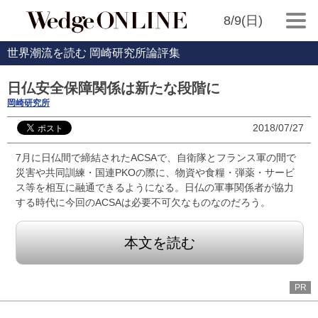
8/9(日)
世界潮流を読む 岡崎研究所論評集
日仏安全保障関係は新たな段階に
岡崎研究所
2018/07/27
7月に日仏間で締結されたACSAで、自衛隊とフランス軍の間で
災害や共同訓練・国連PKOの際に、物資や食糧・弾薬・サービ
ス等を相互に融通できるようになる。日仏の軍事関係者が協力
する時代に今回のACSAは必要不可欠なものなのだろう。
本文を読む
PR