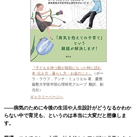
『子どもを持つ親が病気になった時に読む
本: 伝え方・暮らし方・お金のこと』
（ポー
ラ・ラウフ，アンナ・ミュリエル 著、慶應
義塾大学医学部心理研究グループ 翻訳、創
元社）
ギャラリーページへ
――病気のために今後の生活や人生設計がどうなるかわか
らない中で育児も、というのは本当に大変だと想像しま
す。