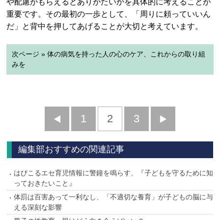
や配慮がもらえるとありがたいかを具体的に考えることが
重要です。その最初の一歩として、「周りに頼っていいん
だ」と背中を押してあげることが大切と考えています。
次ページ » 体の病気を持った人の心のケア、これからの取り組
みを
前
1
2
3
次
へ
へ
編集部おすすめの関連記事
はびこるエセ育児情報に警鐘を鳴らす、『子どもを守るために知
っておきたいこと』
体罰は百害あって一利なし、「不適切な養育」が子どもの脳に与
える深刻な影響