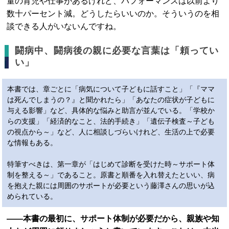
量の育児や仕事があるけれど、パフォーマンスは以前より
数十パーセント減。どうしたらいいのか。そういうのを相
談できる人がいないんですね。
闘病中、闘病後の親に必要な言葉は「頼ってい
い」
本書では、章ごとに「病気について子どもに話すこと」「『ママ
は死んでしまうの？』と聞かれたら」「あなたの症状が子どもに
与える影響」など、具体的な悩みと助言が並んでいる。「学校か
らの支援」「経済的なこと、法的手続き」「遺伝子検査～子ども
の視点から～」など、人に相談しづらいけれど、生活の上で必要
な情報もある。
特筆すべきは、第一章が「はじめて診断を受けた時～サポート体
制を整える～」であること。原書と順番を入れ替えたといい、病
を抱えた親には周囲のサポートが必要という藤澤さんの思いが込
められている。
――本書の最初に、サポート体制が必要だから、親族や知