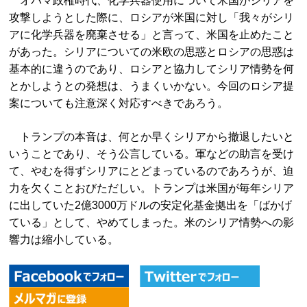
オバマ政権時代、化学兵器使用について米国がシリアを
攻撃しようとした際に、ロシアが米国に対し「我々がシリ
アに化学兵器を廃棄させる」と言って、米国を止めたこと
があった。シリアについての米欧の思惑とロシアの思惑は
基本的に違うのであり、ロシアと協力してシリア情勢を何
とかしようとの発想は、うまくいかない。今回のロシア提
案についても注意深く対応すべきであろう。
トランプの本音は、何とか早くシリアから撤退したいと
いうことであり、そう公言している。軍などの助言を受け
て、やむを得ずシリアにとどまっているのであろうが、迫
力を欠くことおびただしい。トランプは米国が毎年シリア
に出していた2億3000万ドルの安定化基金拠出を「ばかげ
ている」として、やめてしまった。米のシリア情勢への影
響力は縮小している。