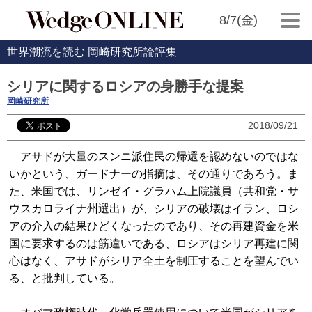
8/7(金)
世界潮流を読む 岡崎研究所論評集
シリアに関するロシアの身勝手な提案
岡崎研究所
2018/09/21
アサドが大量のスンニ派住民の帰還を認めないのではな
いかという、ガードナーの指摘は、その通りであろう。ま
た、米国では、リンゼイ・グラハム上院議員（共和党・サ
ウスカロライナ州選出）が、シリアの破壊はイラン、ロシ
アの介入の結果ひどくなったのであり、その再建資金を米
国に要求するのは筋違いである、ロシアはシリア再建に関
心はなく、アサドがシリア全土を制圧することを望んでい
る、と批判している。