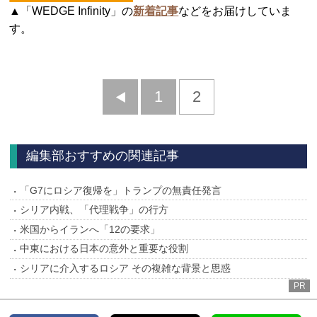
▲「WEDGE Infinity」の
新着記事
などをお届けしていま
す。
前
1
2
へ
編集部おすすめの関連記事
「G7にロシア復帰を」トランプの無責任発言
シリア内戦、「代理戦争」の行方
米国からイランへ「12の要求」
中東における日本の意外と重要な役割
シリアに介入するロシア その複雑な背景と思惑
PR