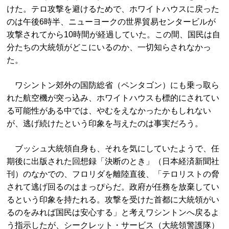
けた。テロ攻撃を避けるためで、ホワイトハウスに戻った
のは午後6時半、ニューヨークの世界貿易センタービルが
攻撃されてから10時間が経過していた。この間、国民は自
分たちの大統領がどこにいるのか、一切知らされなかっ
た。
ワシントン郊外の国防総省（ペンタゴン）にも乗っ取ら
れた航空機が突っ込み、ホワイトハウスも標的にされてい
る可能性がある中では、やむをえなかったかもしれない
が、逃げ続けたという印象を与えたのは事実だろう。
ブッシュ大統領自身も、それを気にしていたようで、任
期後に出版された回想録「決断のとき」（日本経済新聞社
刊）のなかでの、フロリダを離陸直後、「テロリストの脅
されて逃げ回るのはまっぴらだ。政府が任務を放棄してい
るという印象を持たれる。攻撃を受けた首都に大統領がい
るのをみれば国民は安心する」と考えワシントンへ戻るよ
う指示したが、シークレット・サービス（大統領警護隊）