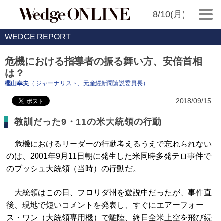
8/10(月)
WEDGE REPORT
危機における指導者の振る舞い方、安倍首相
は？
樫山幸夫
（ ジャーナリスト、元産經新聞論説委員長）
2018/09/15
教訓だった9・11の米大統領の行動
危機におけるリーダーの行動考えるうえで忘れられない
のは、2001年9月11日朝に発生した米同時多発テロ事件で
のブッシュ大統領（当時）の行動だ。
大統領はこの日、フロリダ州を遊説中だったが、事件直
後、現地で短いコメントを発表し、すぐにエアーフォー
ス・ワン（大統領専用機）で離陸、終日全米上空を飛び続