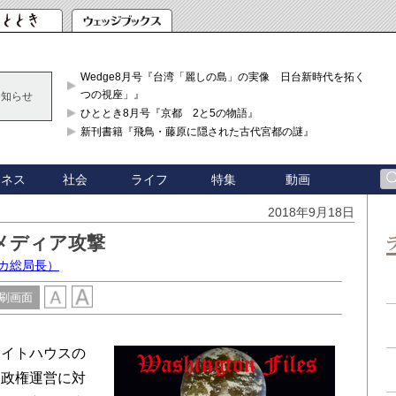
Wedge8月号『台湾「麗しの島」の実像 日台新時代を拓く「3
つの視座」』
お知らせ
ひととき8月号『京都 2と5の物語』
新刊書籍『飛鳥・藤原に隠された古代宮都の謎』
ジネス
社会
ライフ
特集
動画
2018年9月18日
メディア攻撃
カ総局長）
刷画面
イトハウスの
。政権運営に対