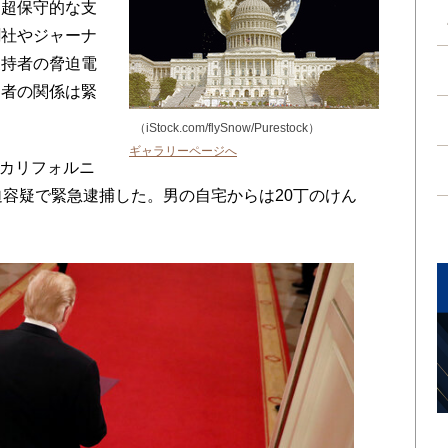
、超保守的な支
聞社やジャーナ
支持者の脅迫電
両者の関係は緊
（iStock.com/flySnow/Purestock）
ギャラリーページへ
はカリフォルニ
迫容疑で緊急逮捕した。男の自宅からは20丁のけん