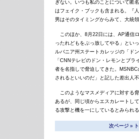
ぎない。いつも私のことについて匿
はフェイク・ブックも含まれる。『人
男はそのタイミングからみて、大統
このほか、8月22日には、AP通信
ったれどもをぶっ放してやる」とい
ルバニア州ステートカレッジの「ドン」
「CNNテレビのドン・レモンとブラ
者を名指しで脅迫してきた。MSNB
されるといいのだ」と記した差出人
このようなマスメディアに対する脅
あるが、同じ頃からエスカレートし
る攻撃と機を一にしているとみられ
次ページ »