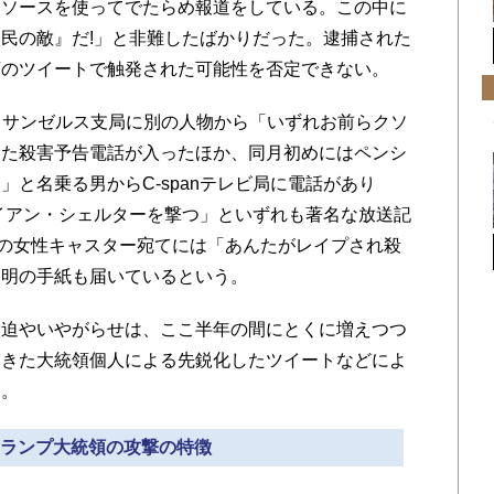
名ソースを使ってでたらめ報道をしている。この中に
民の敵』だ!」と非難したばかりだった。逮捕された
領のツイートで触発された可能性を否定できない。
ロサンゼルス支局に別の人物から「いずれお前らクソ
った殺害予告電話が入ったほか、同月初めにはペンシ
と名乗る男からC-spanテレビ局に電話があり
イアン・シェルターを撃つ」といずれも著名な放送記
Cの女性キャスター宛てには「あんたがレイプされ殺
不明の手紙も届いているという。
迫やいやがらせは、ここ半年の間にとくに増えつつ
てきた大統領個人による先鋭化したツイートなどによ
る。
 トランプ大統領の攻撃の特徴