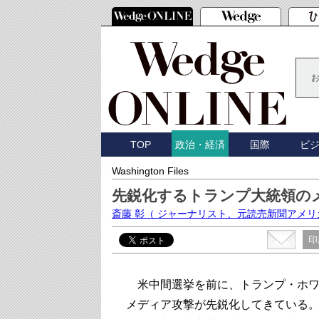
TOP
国際
ビ
政治・経済
Washington Files
先鋭化するトランプ大統領の
斎藤 彰
（ ジャーナリスト、元読売新聞アメリ
印
米中間選挙を前に、トランプ・ホワ
メディア攻撃が先鋭化してきている