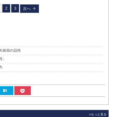
2
3
次へ
大統領の品性
性」
力
»もっと見る