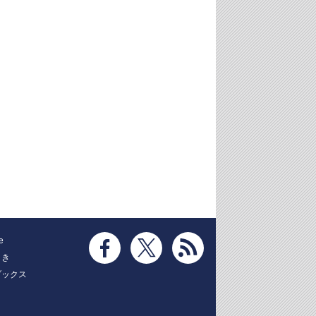
e
とき
ブックス