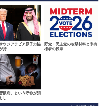
サウジアラビア原子力協
野党・民主党の攻撃材料と米有
が持…
権者の投票…
習慣病」という呼称が消
もし…