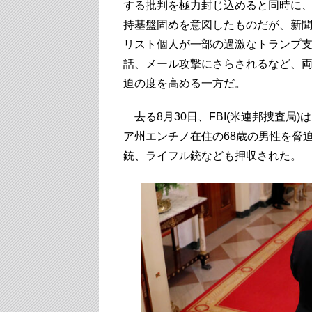
する批判を極力封じ込めると同時に
持基盤固めを意図したものだが、新
リスト個人が一部の過激なトランプ
話、メール攻撃にさらされるなど、
迫の度を高める一方だ。
去る8月30日、FBI(米連邦捜査局)
ア州エンチノ在住の68歳の男性を脅
銃、ライフル銃なども押収された。