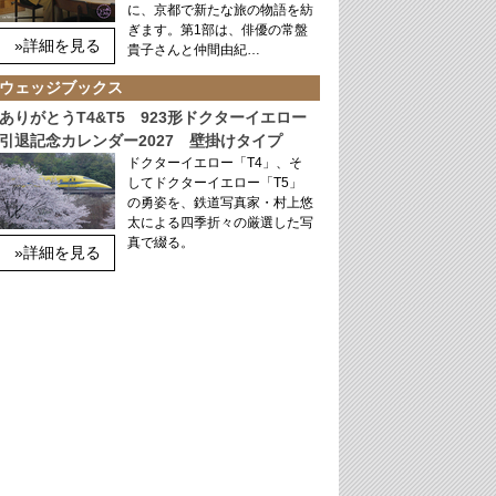
に、京都で新たな旅の物語を紡
ぎます。第1部は、俳優の常盤
»詳細を見る
貴子さんと仲間由紀…
ウェッジブックス
ありがとうT4&T5 923形ドクターイエロー
引退記念カレンダー2027 壁掛けタイプ
ドクターイエロー「T4」、そ
してドクターイエロー「T5」
の勇姿を、鉄道写真家・村上悠
太による四季折々の厳選した写
真で綴る。
»詳細を見る