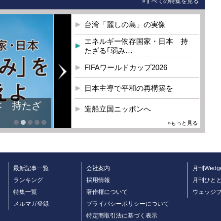
»すべての特集を見る
台湾「麗しの島」の実像
エネルギー依存国家・日本 持
たざる｢弱み…
FIFAワールドカップ2026
日本主導で平和の再構築を
本 持たざ
造船立国ニッポンへ
»もっと見る
最新記事一覧
会社案内
月刊Wedg
ランキング
採用情報
月刊ひと
特集一覧
著作権について
ウェッジ
メルマガ登録
プライバシーポリシーについて
特定商取引法に基づく表示