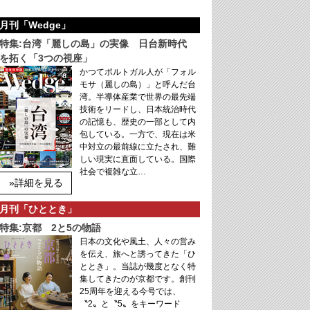
月刊「Wedge」
特集:台湾「麗しの島」の実像 日台新時代
を拓く「3つの視座」
かつてポルトガル人が「フォル
モサ（麗しの島）」と呼んだ台
湾。半導体産業で世界の最先端
技術をリードし、日本統治時代
の記憶も、歴史の一部として内
包している。一方で、現在は米
中対立の最前線に立たされ、難
しい現実に直面している。国際
社会で複雑な立…
»詳細を見る
月刊「ひととき」
特集:京都 2と5の物語
日本の文化や風土、人々の営み
を伝え、旅へと誘ってきた「ひ
ととき」。当誌が幾度となく特
集してきたのが京都です。創刊
25周年を迎える今号では、
〝2〟と〝5〟をキーワード