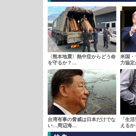
〈熊本地震〉熱中症からどう命
米国・
を守るか？…
力協定
台湾有事の脅威は日本だけでな
「生活
い…周辺海…
えるか