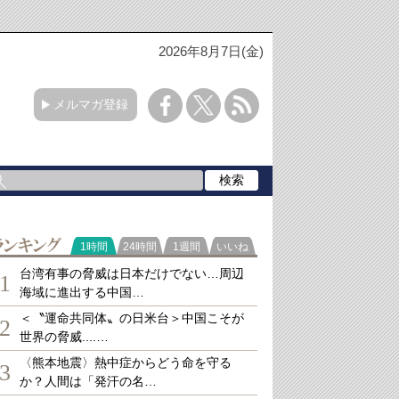
2026年8月7日(金)
メルマガ登録
ランキング
1時間
24時間
1週間
いいね
台湾有事の脅威は日本だけでない…周辺
1
海域に進出する中国…
＜〝運命共同体〟の日米台＞中国こそが
2
世界の脅威....…
〈熊本地震〉熱中症からどう命を守る
3
か？人間は「発汗の名…