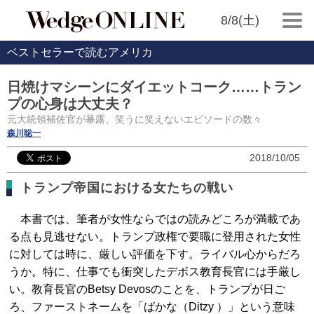
8/8(土)
ベストセラーで読むアメリカ
日焼けマシーンにダイエットコーク……トラン
プの心身は大丈夫？
元大統領補佐官が暴露、笑うに笑えないエピソードの数々
森川聡一
2018/10/05
トランプ帝国における女たちの戦い
本書では、筆者が女性ならではの読みどころが満載であ
る点も見逃せない。トランプ政権で要職に登用された女性
に対しては時に、厳しい評価を下す。ライバル心からだろ
うか。特に、仕事でも衝突したデボス教育長官には手厳し
い。教育長官のBetsy Devosのことを、トランプが日ご
ろ、ファーストネームを「ばかな（Ditzy ）」という意味