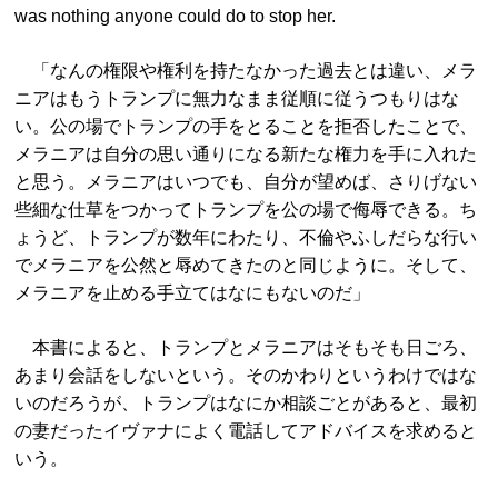
was nothing anyone could do to stop her.
「なんの権限や権利を持たなかった過去とは違い、メラ
ニアはもうトランプに無力なまま従順に従うつもりはな
い。公の場でトランプの手をとることを拒否したことで、
メラニアは自分の思い通りになる新たな権力を手に入れた
と思う。メラニアはいつでも、自分が望めば、さりげない
些細な仕草をつかってトランプを公の場で侮辱できる。ち
ょうど、トランプが数年にわたり、不倫やふしだらな行い
でメラニアを公然と辱めてきたのと同じように。そして、
メラニアを止める手立てはなにもないのだ」
本書によると、トランプとメラニアはそもそも日ごろ、
あまり会話をしないという。そのかわりというわけではな
いのだろうが、トランプはなにか相談ごとがあると、最初
の妻だったイヴァナによく電話してアドバイスを求めると
いう。