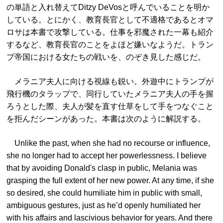
の単語と入れ替えてDitzy DeVosと呼んでいることを明か
している。とにかく、教育長官として不適格であるとオマ
ロサは本書で攻撃している。仕事を邪魔された一幕も紹介
するなど、教育長官のことをよほど嫌いなようだ。トラン
プ帝国における女たちの戦いを、のぞき見した感じだ。
メラニア夫人に向ける視線も鋭い。外遊中にトランプが
飛行機のタラップで、同行していたメラニア夫人の手を握
ろうとした際、夫人が髪を直す仕草をして手をつなぐこと
を拒んだシーンがあった。本書は次のように解説する。
Unlike the past, when she had no recourse or influence,
she no longer had to accept her powerlessness. I believe
that by avoiding Donald's clasp in public, Melania was
grasping the full extent of her new power. At any time, if she
so desired, she could humiliate him in public with small,
ambiguous gestures, just as he’d openly humiliated her
with his affairs and lascivious behavior for years. And there