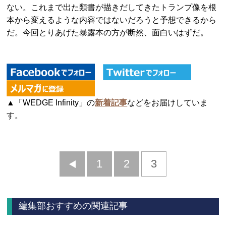
ない。これまで出た類書が描きだしてきたトランプ像を根
本から変えるような内容ではないだろうと予想できるから
だ。今回とりあげた暴露本の方が断然、面白いはずだ。
▲「WEDGE Infinity」の
新着記事
などをお届けしていま
す。
前
1
2
3
へ
編集部おすすめの関連記事