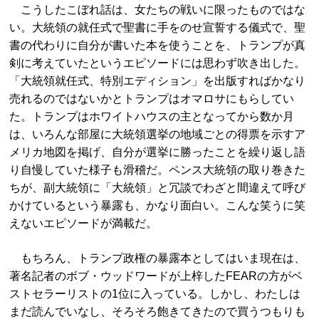
こうしたこぼれ話は、女たちの戦いに限ったものではな
い。大統領の就任式で聖書に手をのせ宣誓する儀式で、聖
書の代わりに自分が書いた本を使うことを、トランプが真
剣に考えていたというエピソードには思わず吹き出した。
「大統領就任式、特別エディション」を出版すればかなり
売れるのではないかとトランプはオマロサにもらしてい
た。トランプはホワイトハウスの主となってから数か月
は、いろんな部屋に大統領選挙の地域ごとの得票を示すア
メリカ地図を掲げ、自分が選挙に勝ったことを繰り返し語
り自慢していた様子も滑稽だ。ペンス大統領の取り巻きた
ちが、副大統領に「大統領」と冗談でわざと間違えて呼び
かけているという暴露も、かなり面白い。こんな笑うに笑
えないエピソードが満載だ。
もちろん、トランプ政権の暴露本としてはいま現在は、
著名記者のボブ・ウッドワードが上梓したFEARの方がベ
ストセラーリストの1位に入っている。しかし、わたしは
まだ読んでいなし、そろそろ飽きてきたので買うつもりも