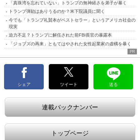
「真珠湾を忘れていない」トランプの無神経さを弟子が暴く
トランプ弾劾はありうるのか？米下院議員に聞く
今でも「トランプ礼賛本がベストセラー」というアメリカ社会の
現実
迫力不足？トランプに解任された前FBI長官の暴露本
「ジョブズの再来」ともてはやされた女性起業家の虚構を暴く
PR
シェア
ツイート
送る
連載バックナンバー
トップページ