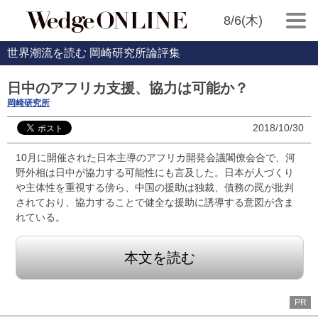
8/6(木)
世界潮流を読む 岡崎研究所論評集
日中のアフリカ支援、協力は可能か？
岡崎研究所
2018/10/30
10月に開催された日本主導のアフリカ開発会議閣僚会合で、河
野外相は日中が協力する可能性にも言及した。日本が人づくり
や主体性を重視する傍ら、中国の援助は独裁、債務の罠が批判
されており、協力することで健全な援助に誘導する意図が含ま
れている。
本文を読む
PR