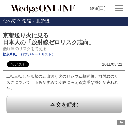
8/9(日)
食の安全 常識・非常識
京都送り火に見る
日本人の「放射線ゼロリスク志向」
低線量のリスクを考える
松永和紀
（ 科学ジャーナリスト）
2011/08/22
二転三転した京都の五山送り火のセシウム薪問題。放射線のリ
スクについて、市民が改めて冷静に考える貴重な機会が失われ
た。
本文を読む
PR