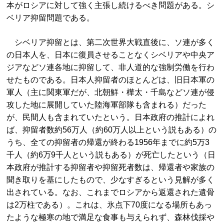
本がロシアに対して強く主張し続けるべき問題がある。シ
ベリア抑留問題である。
シベリア抑留とは、第二次世界大戦直後に、ソ連が多く
の日本人を、日本に復員させることなくシベリアや中央ア
ジアなどソ連各地に抑留して、非人道的な強制労働を行わ
せたものである。日本人抑留者のほとんどは、旧日本軍の
軍人（主に関東軍だが、北朝鮮・樺太・千島などソ連が侵
攻した地に展開していた陸海軍部隊も含まれる）だった
が、民間人も含まれていたという。日本政府の推計によれ
ば、抑留者数約56万人（約60万人以上という説もある）の
うち、全ての抑留者の帰還が終わる1956年までに約5万3
千人（約6万9千人という説もある）が死亡したという（日
本政府が推計する抑留者や抑留死者数は、帰還者や家族の
聞き取りを基にしたもので、少なすぎるという見解が多く
出されている。なお、これまでロシアから返還された遺骨
は2万柱である）。これは、氷点下70度になる場所もあっ
たような極寒の地で満足な食事も与えられず、森林伐採や