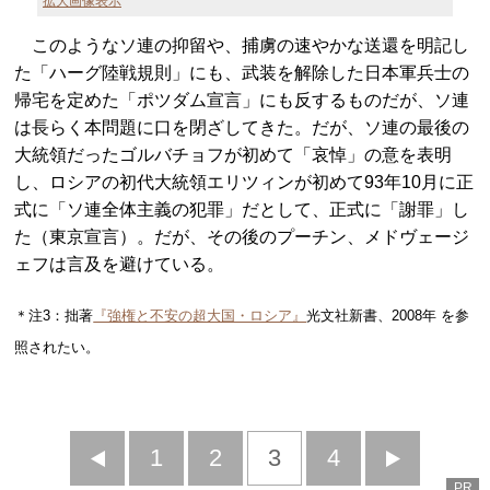
拡大画像表示
このようなソ連の抑留や、捕虜の速やかな送還を明記し
た「ハーグ陸戦規則」にも、武装を解除した日本軍兵士の
帰宅を定めた「ポツダム宣言」にも反するものだが、ソ連
は長らく本問題に口を閉ざしてきた。だが、ソ連の最後の
大統領だったゴルバチョフが初めて「哀悼」の意を表明
し、ロシアの初代大統領エリツィンが初めて93年10月に正
式に「ソ連全体主義の犯罪」だとして、正式に「謝罪」し
た（東京宣言）。だが、その後のプーチン、メドヴェージ
ェフは言及を避けている。
＊注3：拙著
『強権と不安の超大国・ロシア』
光文社新書、2008年 を参
照されたい。
前
1
2
3
4
次
PR