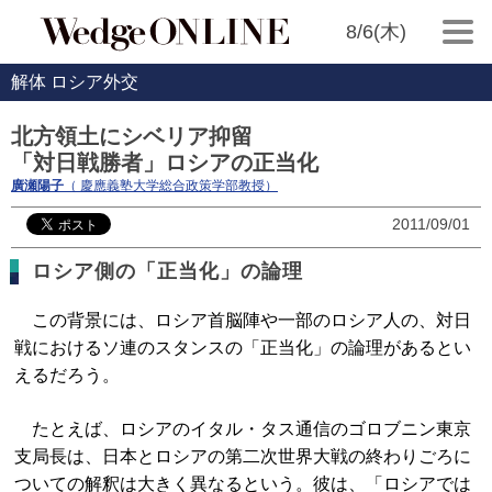
8/6(木)
解体 ロシア外交
北方領土にシベリア抑留
「対日戦勝者」ロシアの正当化
廣瀬陽子
（ 慶應義塾大学総合政策学部教授）
2011/09/01
ロシア側の「正当化」の論理
この背景には、ロシア首脳陣や一部のロシア人の、対日
戦におけるソ連のスタンスの「正当化」の論理があるとい
えるだろう。
たとえば、ロシアのイタル・タス通信のゴロブニン東京
支局長は、日本とロシアの第二次世界大戦の終わりごろに
ついての解釈は大きく異なるという。彼は、「ロシアでは