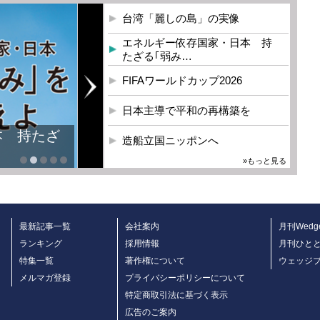
台湾「麗しの島」の実像
エネルギー依存国家・日本 持
たざる｢弱み…
FIFAワールドカップ2026
日本主導で平和の再構築を
本 持たざ
造船立国ニッポンへ
»もっと見る
最新記事一覧
会社案内
月刊Wedg
ランキング
採用情報
月刊ひと
特集一覧
著作権について
ウェッジ
メルマガ登録
プライバシーポリシーについて
特定商取引法に基づく表示
広告のご案内