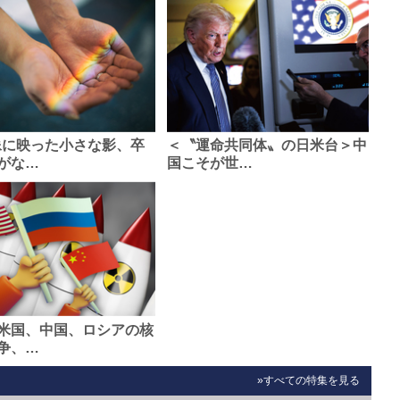
像に映った小さな影、卒
＜〝運命共同体〟の日米台＞中
がな…
国こそが世…
米国、中国、ロシアの核
争、…
»すべての特集を見る