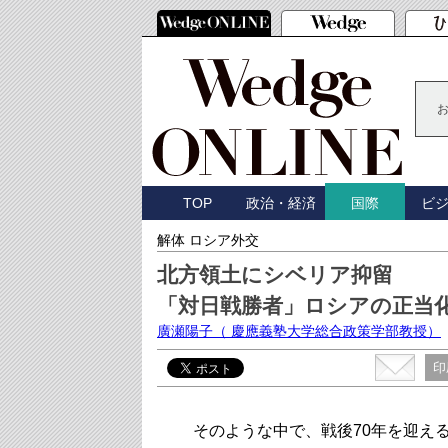
TOP
政治・経済
ビ
国際
解体 ロシア外交
北方領土にシベリア抑留
「対日戦勝者」ロシアの正当
廣瀬陽子
（ 慶應義塾大学総合政策学部教授）
印
そのような中で、戦後70年を迎える