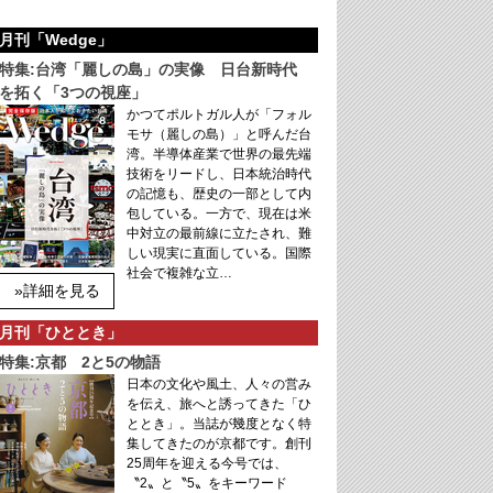
月刊「Wedge」
特集:台湾「麗しの島」の実像 日台新時代
を拓く「3つの視座」
かつてポルトガル人が「フォル
モサ（麗しの島）」と呼んだ台
湾。半導体産業で世界の最先端
技術をリードし、日本統治時代
の記憶も、歴史の一部として内
包している。一方で、現在は米
中対立の最前線に立たされ、難
しい現実に直面している。国際
社会で複雑な立…
»詳細を見る
月刊「ひととき」
特集:京都 2と5の物語
日本の文化や風土、人々の営み
を伝え、旅へと誘ってきた「ひ
ととき」。当誌が幾度となく特
集してきたのが京都です。創刊
25周年を迎える今号では、
〝2〟と〝5〟をキーワード