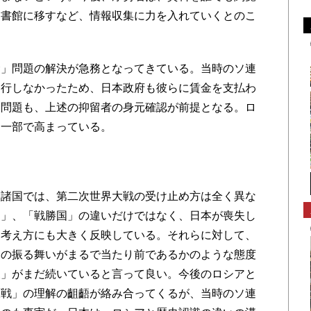
文書館に移すなど、情報収集に力を入れていくとのこ
」問題の解決が急務となってきている。当時のソ連
発行しなかったため、日本政府も彼らに賃金を支払わ
本問題も、上述の抑留者の身元確認が前提となる。ロ
も一部で高まっている。
諸国では、第二次世界大戦の受け止め方は全く異な
国」、「戦勝国」の違いだけではなく、日本が喪失し
る考え方にも大きく反映している。それらに対して、
ちの振る舞いがまるで当たり前であるかのような態度
後」がまだ続いていると言って良い。今後のロシアと
大戦」の理解の齟齬が絡み合ってくるが、当時のソ連