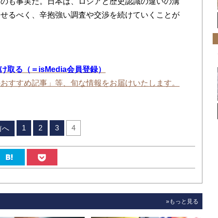
たのも事実だ。日本は、ロシアと歴史認識の違いの溝
らせるべく、辛抱強い調査や交渉を続けていくことが
を受け取る（＝isMedia会員登録）
のおすすめ記事」等、旬な情報をお届けいたします。
1
2
3
4
前へ
»もっと見る