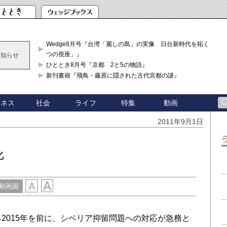
Wedge8月号『台湾「麗しの島」の実像 日台新時代を拓く「3
つの視座」』
お知らせ
ひととき8月号『京都 2と5の物語』
新刊書籍『飛鳥・藤原に隠された古代宮都の謎』
ジネス
社会
ライフ
特集
動画
2011年9月1日
化
刷画面
2015年を前に、シベリア抑留問題への対応が急務と