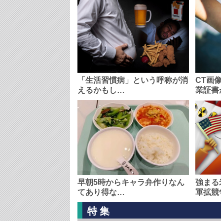
「生活習慣病」という呼称が消
CT画
えるかもし…
業証書
早朝5時からキャラ弁作りなん
強まる
てあり得な…
軍拡競
特集