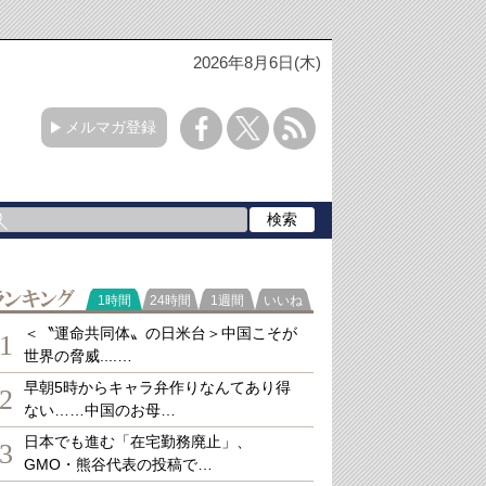
2026年8月6日(木)
メルマガ登録
ランキング
1時間
24時間
1週間
いいね
＜〝運命共同体〟の日米台＞中国こそが
1
世界の脅威....…
早朝5時からキャラ弁作りなんてあり得
2
ない……中国のお母…
日本でも進む「在宅勤務廃止」、
3
GMO・熊谷代表の投稿で…