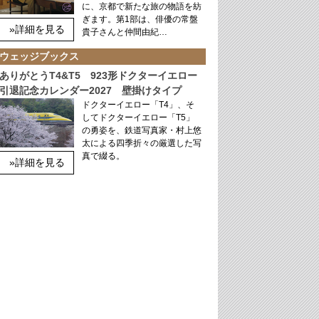
に、京都で新たな旅の物語を紡
ぎます。第1部は、俳優の常盤
»詳細を見る
貴子さんと仲間由紀…
ウェッジブックス
ありがとうT4&T5 923形ドクターイエロー
引退記念カレンダー2027 壁掛けタイプ
ドクターイエロー「T4」、そ
してドクターイエロー「T5」
の勇姿を、鉄道写真家・村上悠
太による四季折々の厳選した写
真で綴る。
»詳細を見る