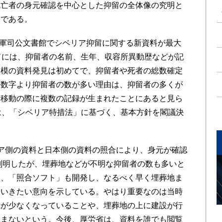
死亡者の身元確認を中心とした抑留の全体像の究明と
題である。
立軍司公文書館でシベリア抑留に関する新資料が最大
ドには、抑留者の名前、生年、収容所異動歴などが記
規模の資料発見は初めてで、抑留者や死者の総数確定
の数字より抑留者の数が多い理由は、抑留者の多くが
、移動の際に複数の記録が生まれたことにあると見ら
は、「シベリア特措法」に基づく、基本方針を閣議決
ア側の資料と日本側の資料の照合により、身元が確認
は判明したが、埋葬地などが不明な抑留者の数も多いと
め、「照合ソフト」も開発し、なるべく早く埋葬地ま
ていきたい意向を示している。やはり重要なのは当時
者が少なくなっていることや、埋葬地の上に建設が行
進まないという。今後、厚労省は、資料を誰でも閲覧