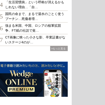
「生活習慣病」という呼称が消えるかも
4
しれない理由…「自…
国民の命まで、まるで湯水のごとく使う
5
プーチン…死傷者増…
強まる米国、中国、ロシアの核軍拡競
6
争、FT紙の社説で覚…
CT画像に映った小さな影、卒業証書がな
7
いステージ4のが…
»もっと見る