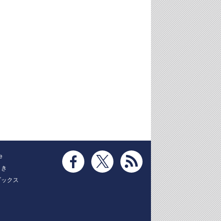
e
とき
ブックス