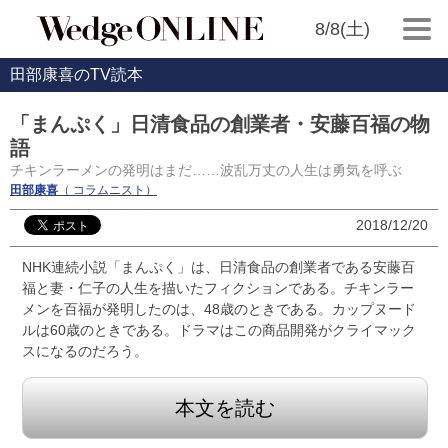
8/8(土)
田部康喜のTV読本
「まんぷく」日清食品の創業者・安藤百福の物
語
チキンラーメンの発明はまだ……波乱万丈の人生は勇気を呼ぶ
田部康喜
（ コラムニスト）
2018/12/20
NHK連続小説「まんぷく」は、日清食品の創業者である安藤百
福と妻・仁子の人生を描いたフィクションである。チキンラー
メンを百福が発明したのは、48歳のときである。カップヌード
ルは60歳のときである。ドラマはこの商品開発がクライマック
スになるのだろう。
本文を読む