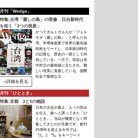
月刊「Wedge」
特集:台湾「麗しの島」の実像 日台新時代
を拓く「3つの視座」
かつてポルトガル人が「フォル
モサ（麗しの島）」と呼んだ台
湾。半導体産業で世界の最先端
技術をリードし、日本統治時代
の記憶も、歴史の一部として内
包している。一方で、現在は米
中対立の最前線に立たされ、難
しい現実に直面している。国際
社会で複雑な立…
»詳細を見る
月刊「ひととき」
特集:京都 2と5の物語
日本の文化や風土、人々の営み
を伝え、旅へと誘ってきた「ひ
ととき」。当誌が幾度となく特
集してきたのが京都です。創刊
25周年を迎える今号では、
〝2〟と〝5〟をキーワード