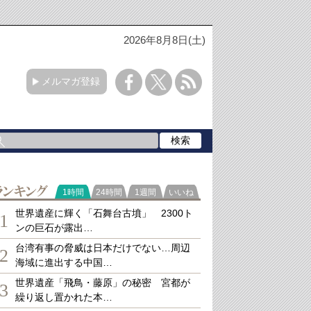
2026年8月8日(土)
メルマガ登録
ランキング
1時間
24時間
1週間
いいね
世界遺産に輝く「石舞台古墳」 2300ト
1
ンの巨石が露出…
台湾有事の脅威は日本だけでない…周辺
2
海域に進出する中国…
世界遺産「飛鳥・藤原」の秘密 宮都が
3
繰り返し置かれた本…