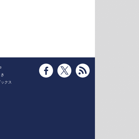
e
とき
ブックス