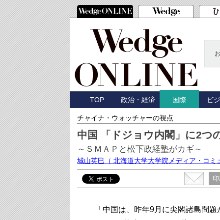
TOP
政治・経済
ビ
国際
チャイナ・ウォッチャーの視点
中国 「ドジョウ内閣」に2つ
～ＳＭＡＰと松下政経塾がカギ～
城山英巳
（ 北海道大学大学院メディア・コミ
印
「中国は、昨年9月に尖閣諸島問題