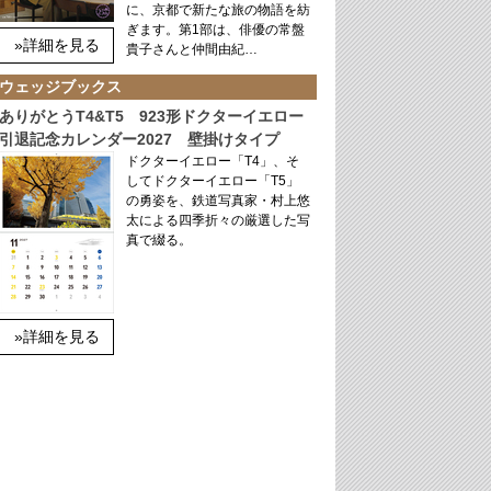
に、京都で新たな旅の物語を紡
ぎます。第1部は、俳優の常盤
»詳細を見る
貴子さんと仲間由紀…
ウェッジブックス
ありがとうT4&T5 923形ドクターイエロー
引退記念カレンダー2027 壁掛けタイプ
ドクターイエロー「T4」、そ
してドクターイエロー「T5」
の勇姿を、鉄道写真家・村上悠
太による四季折々の厳選した写
真で綴る。
»詳細を見る