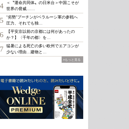
＜〝運命共同体〟の日米台＞中国こそが
4
世界の脅威....…
“劣勢”プーチンがベラルーシ軍の参戦へ
5
圧力、それでも独…
【平安京以前の京都には何があったの
6
か？】〈千年の都〉を…
猛暑による死亡の多い欧州でエアコンが
7
少ない理由…建物と…
»もっと見る