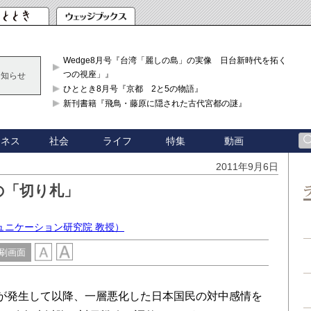
Wedge8月号『台湾「麗しの島」の実像 日台新時代を拓く「3
つの視座」』
お知らせ
ひととき8月号『京都 2と5の物語』
新刊書籍『飛鳥・藤原に隠された古代宮都の謎』
ジネス
社会
ライフ
特集
動画
2011年9月6日
の「切り札」
ュニケーション研究院 教授）
刷画面
が発生して以降、一層悪化した日本国民の対中感情を