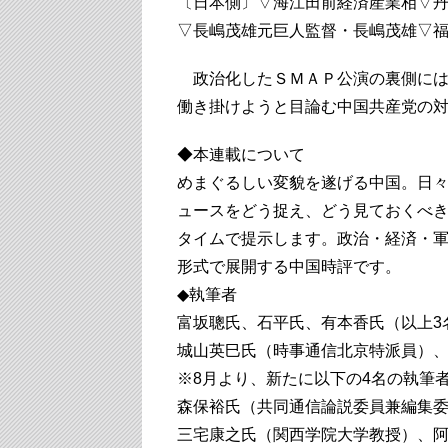
〔日本側〕▽海江田前経済産業相▽
▽長嶋茂雄元巨人監督・長嶋茂雄▽
政治化したＳＭＡＰ公演の裏側には
働き掛けようと目論む中国共産党の
◆本連載について
めまぐるしい変貌を遂げる中国。日
ュースをどう捉え、どう見ておくべき
タイムで提示します。政治・経済・
形式で展開する中国時評です。
◆執筆者
富坂聰氏、石平氏、有本香氏（以上3
城山英巳氏（時事通信北京特派員）
※8月より、新たに以下の4名の執筆
森保裕氏（共同通信論説委員兼編集
三宅康之氏（関西学院大学教授）、