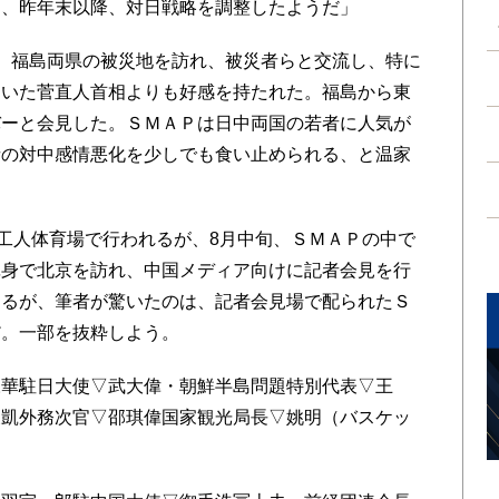
り、昨年末以降、対日戦略を調整したようだ」
、福島両県の被災地を訪れ、被災者らと交流し、特に
にいた菅直人首相よりも好感を持たれた。福島から東
バーと会見した。ＳＭＡＰは日中両国の若者に人気が
者の対中感情悪化を少しでも食い止められる、と温家
工人体育場で行われるが、8月中旬、ＳＭＡＰの中で
単身で北京を訪れ、中国メディア向けに記者会見を行
あるが、筆者が驚いたのは、記者会見場で配られたＳ
だ。一部を抜粋しよう。
永華駐日大使▽武大偉・朝鮮半島問題特別代表▽王
天凱外務次官▽邵琪偉国家観光局長▽姚明（バスケッ