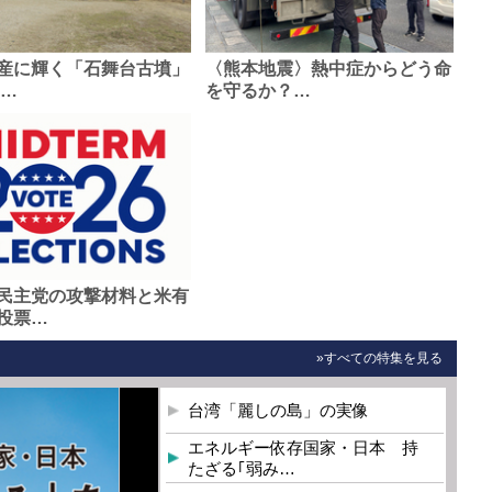
産に輝く「石舞台古墳」
〈熊本地震〉熱中症からどう命
0…
を守るか？…
民主党の攻撃材料と米有
投票…
»すべての特集を見る
台湾「麗しの島」の実像
エネルギー依存国家・日本 持
たざる｢弱み…