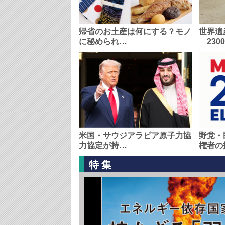
帰省のお土産は何にする？モノ
世界遺
に秘められ…
230
米国・サウジアラビア原子力協
野党・
力協定が持…
権者の
特集