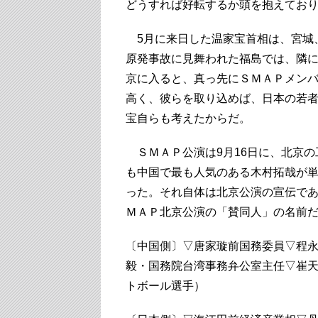
どうすれば好転するか頭を抱えてお
5月に来日した温家宝首相は、宮城
原発事故に見舞われた福島では、隣
京に入ると、真っ先にＳＭＡＰメン
高く、彼らを取り込めば、日本の若
宝自らも考えたからだ。
ＳＭＡＰ公演は9月16日に、北京の
も中国で最も人気のある木村拓哉が
った。それ自体は北京公演の宣伝で
ＭＡＰ北京公演の「賛同人」の名前
〔中国側〕▽唐家璇前国務委員▽程
毅・国務院台湾事務弁公室主任▽崔
トボール選手）