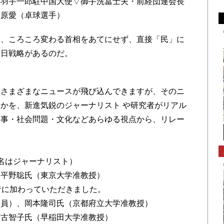
丹羽宇一郎駐中国大使▽御手洗冨士夫・前経団連会長
福原愛（卓球選手）
、ころころ変わる首相をあてにせず、直接「民」に
対日戦略があるのだ。
々さまざまなニュースが飛び込んできますが、そのニ
かを、新進気鋭のジャーナリスト や研究者がリアル
軍事・社会問題・文化などあらゆる視点から、リレー
名はジャーナリスト）
、平野聡氏（東京大学准教授）
者に加わっていただきました。
委員）、岡本隆司氏（京都府立大学准教授）
阿古智子氏（早稲田大学准教授）