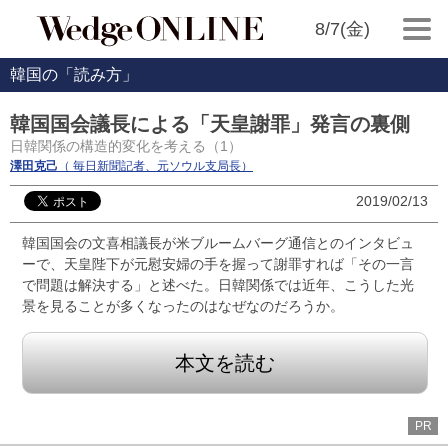
8/7(金)
韓国の「読み方」
韓国国会議長による「天皇謝罪」発言の裏側
日韓関係の構造的変化を考える（1）
澤田克己
（ 毎日新聞記者、元ソウル支局長）
2019/02/13
韓国国会の文喜相議長が米ブルームバーグ通信とのインタビュ
ーで、天皇陛下が元慰安婦の手を握って謝罪すれば「その一言
で問題は解決する」と述べた。日韓関係では近年、こうした光
景を見ることが多くなったのはなぜなのだろうか。
本文を読む
PR