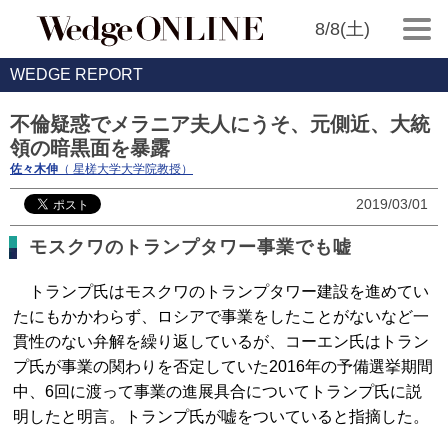
8/8(土)
WEDGE REPORT
不倫疑惑でメラニア夫人にうそ、元側近、大統
領の暗黒面を暴露
佐々木伸
（ 星槎大学大学院教授）
2019/03/01
モスクワのトランプタワー事業でも嘘
トランプ氏はモスクワのトランプタワー建設を進めてい
たにもかかわらず、ロシアで事業をしたことがないなど一
貫性のない弁解を繰り返しているが、コーエン氏はトラン
プ氏が事業の関わりを否定していた2016年の予備選挙期間
中、6回に渡って事業の進展具合についてトランプ氏に説
明したと明言。トランプ氏が嘘をついていると指摘した。