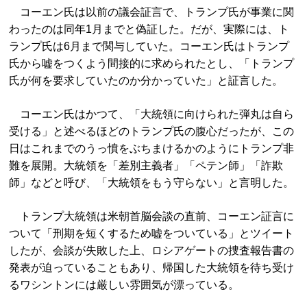
コーエン氏は以前の議会証言で、トランプ氏が事業に関
わったのは同年1月までと偽証した。だが、実際には、ト
ランプ氏は6月まで関与していた。コーエン氏はトランプ
氏から嘘をつくよう間接的に求められたとし、「トランプ
氏が何を要求していたのか分かっていた」と証言した。
コーエン氏はかつて、「大統領に向けられた弾丸は自ら
受ける」と述べるほどのトランプ氏の腹心だったが、この
日はこれまでのうっ憤をぶちまけるかのようにトランプ非
難を展開。大統領を「差別主義者」「ペテン師」「詐欺
師」などと呼び、「大統領をもう守らない」と言明した。
トランプ大統領は米朝首脳会談の直前、コーエン証言に
ついて「刑期を短くするため嘘をついている」とツイート
したが、会談が失敗した上、ロシアゲートの捜査報告書の
発表が迫っていることもあり、帰国した大統領を待ち受け
るワシントンには厳しい雰囲気が漂っている。