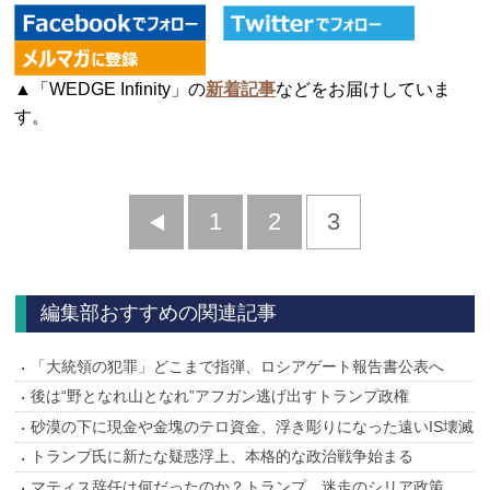
▲「WEDGE Infinity」の
新着記事
などをお届けしていま
す。
前
1
2
3
へ
編集部おすすめの関連記事
「大統領の犯罪」どこまで指弾、ロシアゲート報告書公表へ
後は“野となれ山となれ”アフガン逃げ出すトランプ政権
砂漠の下に現金や金塊のテロ資金、浮き彫りになった遠いIS壊滅
トランプ氏に新たな疑惑浮上、本格的な政治戦争始まる
マティス辞任は何だったのか？トランプ、迷走のシリア政策